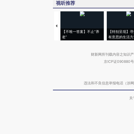
视听推荐
【不唯一答案】不止“养
【特别呈现】寻
老”
有意思的生活方
财新网所刊载内容之知识产
京ICP证090880号
违法和不良信息举报电话（涉网络暴力有
关