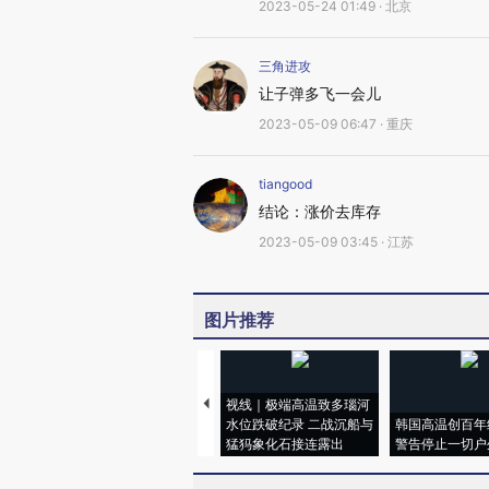
2023-05-24 01:49 · 北京
三角进攻
让子弹多飞一会儿
2023-05-09 06:47 · 重庆
tiangood
结论：涨价去库存
2023-05-09 03:45 · 江苏
图片推荐
视线｜极端高温致多瑙河
水位跌破纪录 二战沉船与
韩国高温创百年
猛犸象化石接连露出
警告停止一切户