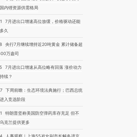
国内锂资源供需格局
1
7月进出口增速高位放缓，价格驱动还能
多久
8
央行7月继续增持近20吨黄金 累计储备超
600万盎司
5
7月进出口增速从高位略有回落 涨价动力
持续？
07
下周前瞻：生态环境法典施行；巴西总统
进入竞选阶段
1
特朗普坚称美国防空弹药库存充足 但不
乌克兰提供更多
24
人事观察｜上海55岁女副市长解冬进京