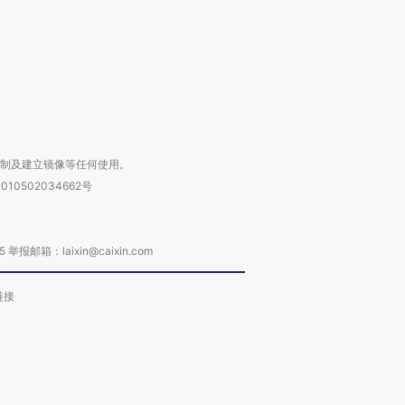
进第四届链博
【商旅对话】华住集团
技“链”接产
【特别呈现】寻找100种
CFO：不靠规模取胜，华
【特别呈
有意思的生活方式·第三对
住三大增长引擎是什么？
有意思的
复制及建立镜像等任何使用。
010502034662号
箱：laixin@caixin.com
链接