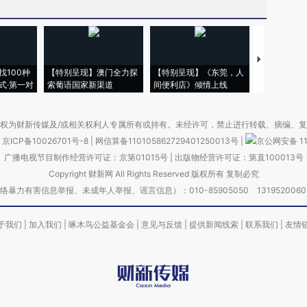
【推广】走
找100种
【特别呈现】澳门全力探
【特别呈现】《东莞，人
会，让数智科
式·第一对
索葡语国家新渠道
间便利店》倾情上线
业
权为财新传媒及/或相关权利人专属所有或持有。未经许可，禁止进行转载、摘编、
京ICP备10026701号-8
|
网信算备110105862729401250013号
|
京公网安备 11
广播电视节目制作经营许可证：京第01015号
|
出版物经营许可证：第直100013号
Copyright 财新网 All Rights Reserved 版权所有 复制必究
害信息举报、未成年人举报、谣言信息）：010-85905050 13195200605 举报邮
于我们
|
加入我们
|
啄木鸟公益基金会
|
意见与反馈
|
提供新闻线索
|
联系我们
|
友情