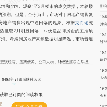
42%和41%。观察1至3月楼市的成交数据，本轮楼
影响
时的预期。但是，至今为止，市场对于房地产销售复
19:5
房地产销售出现中途回落的现象。根据
克而瑞
统
持续
交热度较2月明显回落，即便是品牌房企的主推项
19:1
下滑。考虑到房地产高频数据明显降温，市场普遍
过7
19:1
能否
阅宏观经济、股票债券、公司人物，财经数据尽在掌握。
19:
大选
8463字 订阅后继续阅读
19:0
获取已订阅的阅读权限
会向
员
18: