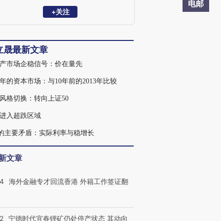
电邮
+关注
立晟最新文章
产市场企稳信号：价在量先
23年的资本市场：与10年前的2013年比较
风格切换：转向上证50
进入超跌区域
的主要矛盾：实际利率与稳增长
新文章
14
海外金融专才回流香港 外籍工作签证翻
2
宁德时代宜春锂矿仍处停产状态 其动向