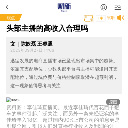
观点
试听
T中
头部主播的高收入合理吗
文｜陈歆磊 王睿通
2023年09月27日 14:06
迅猛发展的电商直播市场已呈现出市场集中的趋势。
依靠其支配地位，少数头部平台与主播可能滥用其支
配地位，通过坑位费与价格控制获取潜在超额利润，
这一现象值得思考与关注
原图
资料图：李佳琦直播间。最近李佳琦代言花西子翻
车的事件引起广泛关注，而另外一条未经证实的李
佳琦年入18亿，超过国内90%上市公司的消息更是
引爆全网，引起人们对直播行业收入及利润的讨