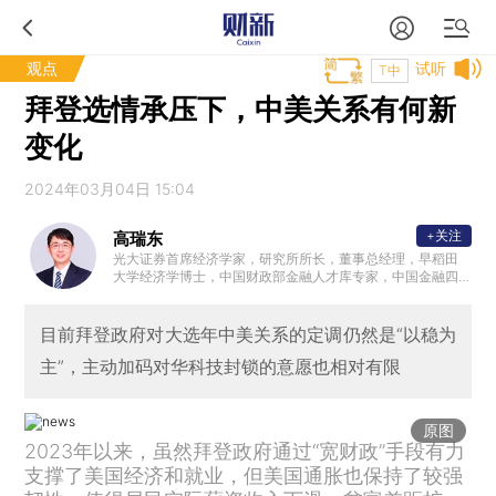
观点
试听
T中
拜登选情承压下，中美关系有何新
变化
2024年03月04日 15:04
+关注
高瑞东
光大证券首席经济学家，研究所所长，董事总经理，早稻田
大学经济学博士，中国财政部金融人才库专家，中国金融四
十人青年论坛会员，中国证券业协会首席经济学家委员会委
员。曾任职于中国财政部中美经济对话领导小组办公室、OE
CD经济部、早稻田大学政治经济学院，专注全球和中国宏观
目前拜登政府对大选年中美关系的定调仍然是“以稳为
经济与金融市场研究。2023年10月参加国务院总理主持召开
主”，主动加码对华科技封锁的意愿也相对有限
的经济形势专家和企业家座谈会，就经济工作建言献策。
原图
2023年以来，虽然拜登政府通过“宽财政”手段有力
支撑了美国经济和就业，但美国通胀也保持了较强