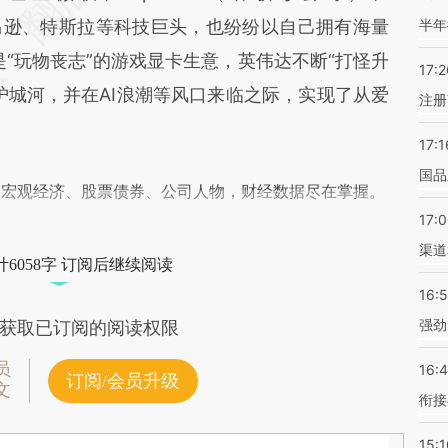
）、亚马逊、特斯拉等科技巨头，也纷纷以自己拥有海量
半年
是“玩物丧志”的游戏显卡生意，英伟达不断“打怪升
17:2
护城河，并在AI浪潮等风口来临之际，实现了从爱
注册
17:1
国品
阅宏观经济、股票债券、公司人物，财经数据尽在掌握。
17:
渠道
6058字 订阅后继续阅读
16:
强劲
获取已订阅的阅读权限
员
16:
订阅/会员升级
文
衔接
15:1