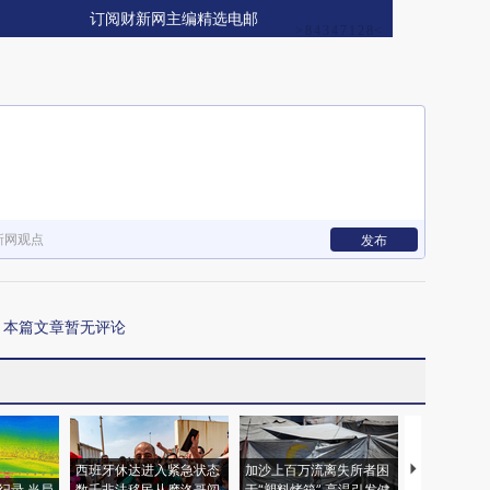
订阅财新网主编精选电邮
新网观点
发布
本篇文章暂无评论
西班牙休达进入紧急状态
加沙上百万流离失所者困
视线｜HYR
纪录 当局
数千非法移民从摩洛哥闯
于“塑料烤箱” 高温引发健
术：是什么