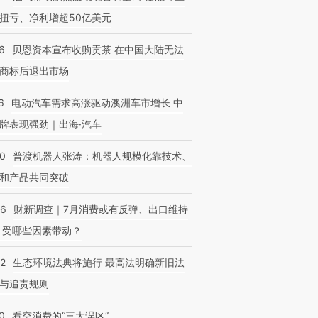
扭亏、净利增超50亿美元
6
贝恩资本宣布收购贡茶 在中国大陆无法
商标后退出市场
6
电动汽车需求高涨驱动澳洲车市增长 中
牌表现强劲｜出海·汽车
00
普渡机器人张涛：机器人规模化靠技术、
和产品共同突破
56
财新调查｜7月消费或有反弹、出口维持
 受哪些因素带动？
42
生态环境法典将施行 最高法明确新旧法
与追责规则
0
看空消费的“三大误区”