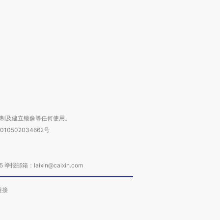
”？
毒品
育部长拱下台
13人遇难
进第四届链博
【商旅对话】华住集团
技“链”接产
【特别呈现】寻找100种
CFO：不靠规模取胜，华
【特别呈
有意思的生活方式·第三对
住三大增长引擎是什么？
有意思的
复制及建立镜像等任何使用。
010502034662号
箱：laixin@caixin.com
链接