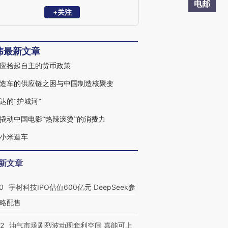
计划”高层次海外引进人才。
电邮
+关注
伟最新文章
应拾起自主的货币政策
造车的供应链之困与中国制造核聚变
达的“护城河”
撬动中国电影“热辣滚烫”的消费力
小米造车
新文章
0
宇树科技IPO估值600亿元 DeepSeek参
略配售
22
油气市场剧烈波动现套利空间 嘉能可上