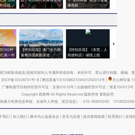
外活动
入
康危机
心“花钱找虐
【推广】走
找100种
【特别呈现】澳门全力探
【特别呈现】《东莞，人
会，让数智科
式·第一对
索葡语国家新渠道
间便利店》倾情上线
业
权为财新传媒及/或相关权利人专属所有或持有。未经许可，禁止进行转载、摘编、
京ICP备10026701号-8
|
网信算备110105862729401250013号
|
京公网安备 11
广播电视节目制作经营许可证：京第01015号
|
出版物经营许可证：第直100013号
Copyright 财新网 All Rights Reserved 版权所有 复制必究
害信息举报、未成年人举报、谣言信息）：010-85905050 13195200605 举报邮
于我们
|
加入我们
|
啄木鸟公益基金会
|
意见与反馈
|
提供新闻线索
|
联系我们
|
友情