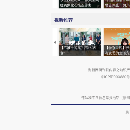
猛犸象化石接连露出
警告停止一切户
视听推荐
【不唯一答案】不止“养
【特别呈现】寻
老”
有意思的生活方
财新网所刊载内容之知识产
京ICP证090880号
违法和不良信息举报电话（涉网络暴力有
关