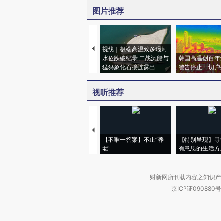
图片推荐
视线｜极端高温致多瑙河
水位跌破纪录 二战沉船与
韩国高温创百年
猛犸象化石接连露出
警告停止一切户
视听推荐
【不唯一答案】不止“养
【特别呈现】寻
老”
有意思的生活方
财新网所刊载内容之知识产
京ICP证090880号