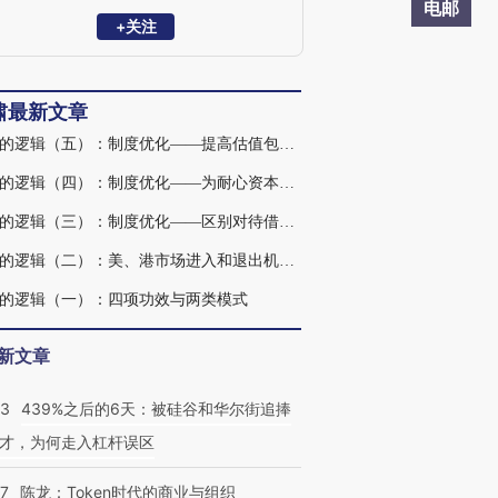
DBA，北京协和医学院医学高管班（2020-
电邮
2025）结业，重庆大学能源动力学院工程
+关注
学博士生（在读），中央财经大学中国精
算研究院教授（兼职）。曾先后任IDG资
本合伙人，高瓴投资业务合伙人，CPE源
啸最新文章
峰董事总经理及投委会委员，现任中国生
物制药有限公司副总裁，战略投资部负责
并购的逻辑（五）：制度优化——提高估值包容性和商誉接受度
人。
并购的逻辑（四）：制度优化——为耐心资本提供制度土壤
并购的逻辑（三）：制度优化——区别对待借壳上市与反向收购
并购的逻辑（二）：美、港市场进入和退出机制反思
的逻辑（一）：四项功效与两类模式
新文章
53
439%之后的6天：被硅谷和华尔街追捧
才，为何走入杠杆误区
07
陈龙：Token时代的商业与组织