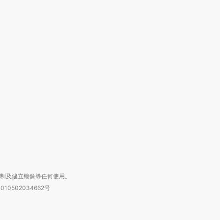
OX的吸金
马航飞行员跨国走私7万
视线｜被称为“蟑螂”的印
让中产们甘
粒摇头丸 尿检体内含3种
度Z世代 用街头抗争将教
秘鲁纳斯
”？
毒品
育部长拱下台
13人遇难
进第四届链博
【商旅对话】华住集团
技“链”接产
【特别呈现】寻找100种
CFO：不靠规模取胜，华
【特别呈
有意思的生活方式·第三对
住三大增长引擎是什么？
有意思的
复制及建立镜像等任何使用。
010502034662号