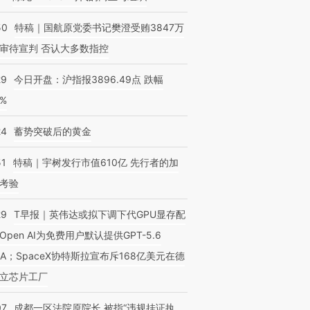
50
特稿｜国航原党委书记樊澄受贿3847万
审待宣判 否认大多数指控
29
今日开盘：沪指报3896.49点 跌幅
0%
24
蓄势突破后的黄金
51
特稿｜宇树发行市值610亿 先行者的加
考验
29
T早报｜英伟达或拟下调下代GPU显存配
Open AI为免费用户默认提供GPT-5.6
NA；SpaceX协特斯拉宣布斥168亿美元在德
立芯片工厂
07
成都一区法院原院长 被指“违规挂证执