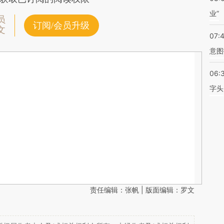
业”
员
订阅/会员升级
文
07:
意图
06:
字头
责任编辑：张帆 | 版面编辑：罗文