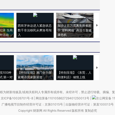
西班牙休达进入紧急状态
加沙上百万流离失所者困
视线｜HYR
纪录 当局
数千非法移民从摩洛哥闯
于“塑料烤箱” 高温引发健
术：是什么
外活动
入
康危机
心“花钱找虐
【推广】走
找100种
【特别呈现】澳门全力探
【特别呈现】《东莞，人
会，让数智科
式·第一对
索葡语国家新渠道
间便利店》倾情上线
业
权为财新传媒及/或相关权利人专属所有或持有。未经许可，禁止进行转载、摘编、
京ICP备10026701号-8
|
网信算备110105862729401250013号
|
京公网安备 11
广播电视节目制作经营许可证：京第01015号
|
出版物经营许可证：第直100013号
Copyright 财新网 All Rights Reserved 版权所有 复制必究