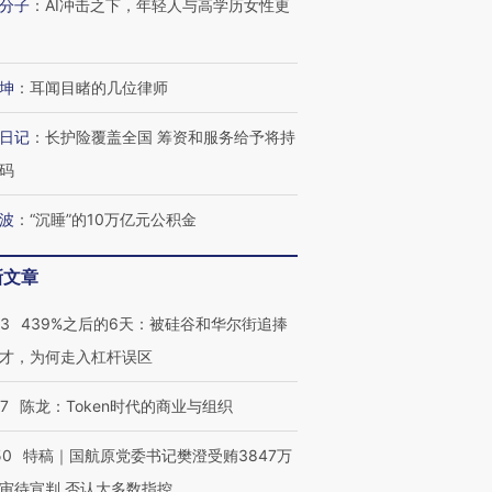
分子
：
AI冲击之下，年轻人与高学历女性更
坤
：
耳闻目睹的几位律师
日记
：
长护险覆盖全国 筹资和服务给予将持
码
波
：
“沉睡”的10万亿元公积金
新文章
53
439%之后的6天：被硅谷和华尔街追捧
才，为何走入杠杆误区
OX的吸金
马航飞行员跨国走私7万
视线｜被称为“蟑螂”的印
07
陈龙：Token时代的商业与组织
让中产们甘
粒摇头丸 尿检体内含3种
度Z世代 用街头抗争将教
秘鲁纳斯
”？
毒品
育部长拱下台
13人遇难
50
特稿｜国航原党委书记樊澄受贿3847万
审待宣判 否认大多数指控