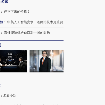
新名家
：
停不下来的价格？
恒
：
中美人工智能竞争：道路比技术更重要
：
海外能源供给缺口对中国的影响
频
客
：
多看少动