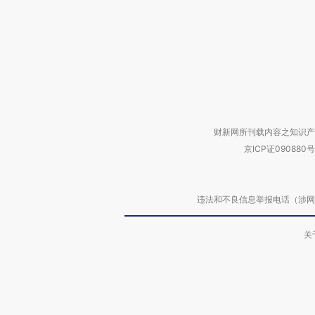
财新网所刊载内容之知识产
京ICP证090880号
违法和不良信息举报电话（涉网络暴力有
关