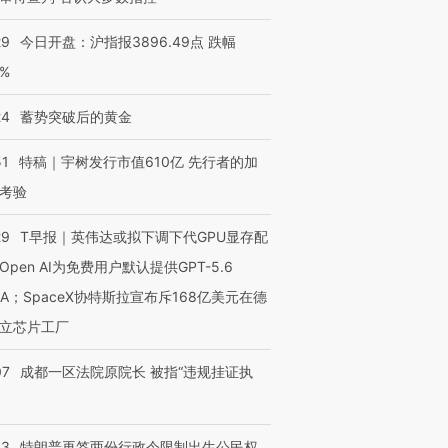
29
今日开盘：沪指报3896.49点 跌幅
进第四届链博
【商旅对话】华住集团
0%
技“链”接产
【特别呈现】寻找100种
CFO：不靠规模取胜，华
【特别呈
有意思的生活方式·第三对
住三大增长引擎是什么？
有意思的
24
蓄势突破后的黄金
51
特稿｜宇树发行市值610亿 先行者的加
考验
29
T早报｜英伟达或拟下调下代GPU显存配
Open AI为免费用户默认提供GPT-5.6
NA；SpaceX协特斯拉宣布斥168亿美元在德
立芯片工厂
07
成都一区法院原院长 被指“违规挂证执
43
特朗普再签两份行政令限制出生公民权