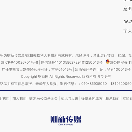
意图
06:
字头
权为财新传媒及/或相关权利人专属所有或持有。未经许可，禁止进行转载、摘编、
京ICP备10026701号-8
|
网信算备110105862729401250013号
|
京公网安备 11
广播电视节目制作经营许可证：京第01015号
|
出版物经营许可证：第直100013号
Copyright 财新网 All Rights Reserved 版权所有 复制必究
害信息举报、未成年人举报、谣言信息）：010-85905050 13195200605 举报邮
于我们
|
加入我们
|
啄木鸟公益基金会
|
意见与反馈
|
提供新闻线索
|
联系我们
|
友情