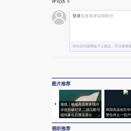
评论区
0
登录
后发表评论得积分
评论仅代表网友个人观点，不代表财
图片推荐
视线｜极端高温致多瑙河
水位跌破纪录 二战沉船与
韩国高温创百年
猛犸象化石接连露出
警告停止一切户
视听推荐