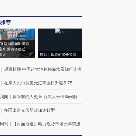
辑推荐
宜昌局部短时降雨
8毫米 紧急转移近
00人
显影｜瓜农的漫长等待
｜
规避封锁 中国超大油轮停靠埃及绕行非洲
｜
在岸人民币兑美元汇率连日升破6.75
我闻
｜
资管掌舵人更替 百年人寿僵局何解
｜
多国出台光伏新政加速转型
周刊
｜
【封面报道】电力现货市场元年突进