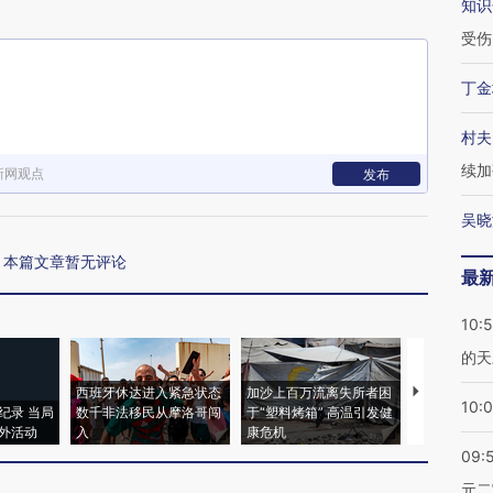
知识
受伤
丁金
村夫
续加
新网观点
发布
吴晓
本篇文章暂无评论
最
10:
的天
西班牙休达进入紧急状态
加沙上百万流离失所者困
视线｜HYR
10:
纪录 当局
数千非法移民从摩洛哥闯
于“塑料烤箱” 高温引发健
术：是什么
外活动
入
康危机
心“花钱找虐
09:
元二