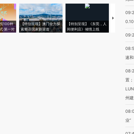
09:
【推广】走
0.1
找100种
【特别呈现】澳门全力探
【特别呈现】《东莞，人
会，让数智科
式·第一对
索葡语国家新渠道
间便利店》倾情上线
业
09:
08:
速和
08:
置；
LU
州建
08:
业”
07: