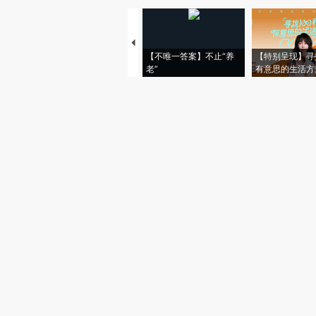
【不唯一答案】不止“养
【特别呈现】寻
老”
有意思的生活方