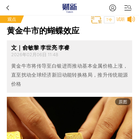
观点
试听
T中
黄金牛市的蝴蝶效应
文｜俞敏黎 李世亮 李睿
2026年02月06日 11:48
黄金牛市将传导至白银进而推动基本金属价格上涨，
直至扰动全球经济新旧动能转换格局，推升传统能源
价格
原图