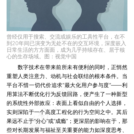
曾经仅用于搜索、交流或娱乐的工具性平台，在不
到20年间已演变为无处不在的交互环境，深度嵌入
日常生活的方方面面，成为几乎持续存在、居于核
心的生存场域。图：视觉中国
数字技术在带来前所未有便利的同时，正悄然
重塑人类注意力、动机与社会联结的根本条件。当
平台不惜一切代价追求“最大化用户参与度”——利
用算法不断优化行为反馈回路，便产生了一种新型
的系统性外部效应：表面上看似自由的个人选择，
实则深陷于一个高度工程化的行为空间之中。其后
果远不止于“分心”或“成瘾”；更深层的影响在于，那
些对长期发展与福祉至关重要的能力如深度思考、