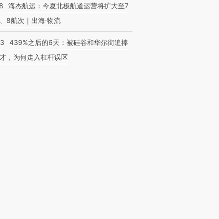
8
海杰航运：今夏北极航道运营将扩大至7
、8航次｜出海·物流
53
439%之后的6天：被硅谷和华尔街追捧
才，为何走入杠杆误区