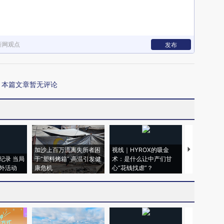
新网观点
发布
本篇文章暂无评论
加沙上百万流离失所者困
视线｜HYROX的吸金
马航飞行员
纪录 当局
于“塑料烤箱” 高温引发健
术：是什么让中产们甘
粒摇头丸 尿
外活动
康危机
心“花钱找虐”？
毒品