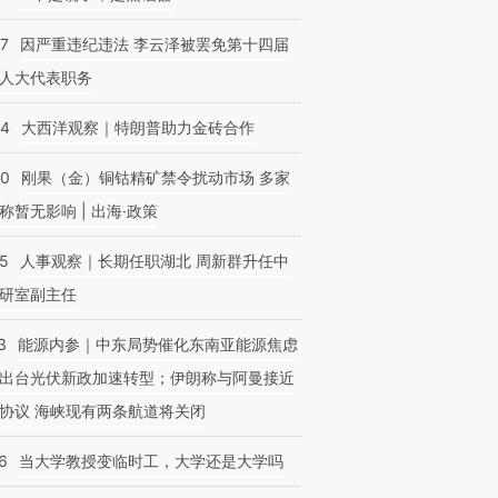
07
因严重违纪违法 李云泽被罢免第十四届
人大代表职务
44
大西洋观察｜特朗普助力金砖合作
40
刚果（金）铜钴精矿禁令扰动市场 多家
称暂无影响 | 出海·政策
25
人事观察｜长期任职湖北 周新群升任中
研室副主任
3
能源内参｜中东局势催化东南亚能源焦虑
出台光伏新政加速转型；伊朗称与阿曼接近
协议 海峡现有两条航道将关闭
6
当大学教授变临时工，大学还是大学吗