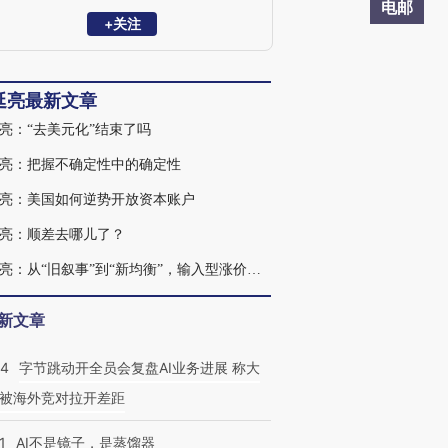
曾在国际货币基金组织（IMF）任经济学
电邮
家，参与欧洲债务危机救助等工作。
+关注
延亮最新文章
亮：“去美元化”结束了吗
亮：把握不确定性中的确定性
亮：美国如何逆势开放资本账户
亮：顺差去哪儿了？
缪延亮：从“旧叙事”到“新均衡”，输入型涨价如何激活中国再通胀
新文章
44
字节跳动开全员会复盘AI业务进展 称大
被海外竞对拉开差距
1
AI不是镜子，是蒸馏器