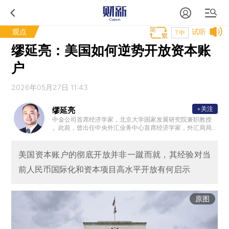
观点
试听
T中
缪延亮：美国如何逆势开放资本账
户
2026年05月27日 11:43
+关注
缪延亮
中金公司首席经济学家，北京大学国家发展研究院兼职教授
。此前，曾出任中央外汇业务中心首席经济学家，外汇局局
长高级顾问和中央外汇业务中心研究主管，亦曾在国际货币
基金组织（IMF）任经济学家，参与欧洲债务危机救助等工作
。
美国资本账户的彻底开放并非一蹴而就，其经验对当
前人民币国际化和资本项目高水平开放有何启示
原图