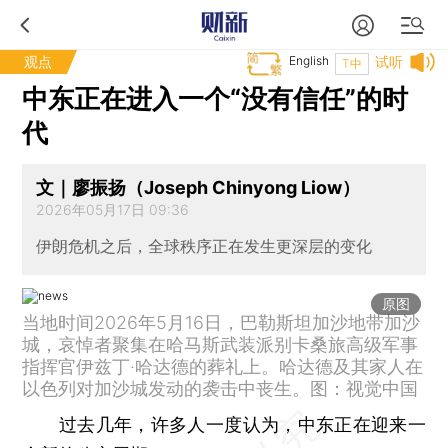
观点
English
试听
T中
中东正在进入一个“没有信任”的时
代
文｜廖振扬（Joseph Chinyong Liow）
2026年05月17日 09:36
伊朗危机之后，全球秩序正在发生更深层的变化
原图
当地时间2026年5月16日，巴勒斯坦加沙地带加沙
城，哀悼者聚集在哈马斯武装派别卡桑旅高级军事
指挥官伊兹丁·哈达德的葬礼上。哈达德及其家人在
以色列对加沙城发动的袭击中丧生。图：视觉中国
过去几年，许多人一度认为，中东正在迎来一