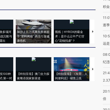
积金
11:0
逐季
致多瑙河
加沙上百万流离失所者困
视线｜HYROX的吸金
马航飞行员
10:
二战沉船与
于“塑料烤箱” 高温引发健
术：是什么让中产们甘
粒摇头丸 尿
露出
康危机
心“花钱找虐”？
毒品
远是
08:
纪违
【推广】走
21:
找100种
【特别呈现】澳门全力探
【特别呈现】《东莞，人
会，让数智科
式·第一对
索葡语国家新渠道
间便利店》倾情上线
业
2.
20:
倍
20:1