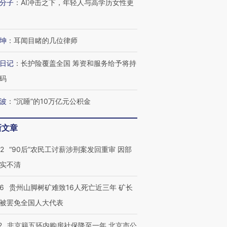
分子
：
AI冲击之下，年轻人与高学历女性更
坤
：
耳闻目睹的几位律师
日记
：
长护险覆盖全国 筹资和服务给予将持
码
波
：
“沉睡”的10万亿元公积金
新文章
32
“90后”农民工讨薪涉刑案发回重审 因部
实不清
36
贵州山脚树矿难致16人死亡近三年 矿长
被罢免全国人大代表
2
非京籍五环内购房社保降至一年 北京市公