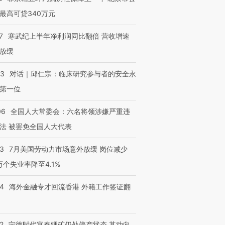
最高可贷340万元
7
寒武纪上半年净利润同比翻倍 营收增速
放缓
跨国走私7万
视线｜被称为“蟑螂”的印
视线｜“入侵”还是“人道危
53
对话｜邱仁宗：临床研究参与者的安全永
检体内含3种
度Z世代 用街头抗争将教
机”？难民潮撕裂西班牙
秘鲁纳斯
育部长拱下台
飞地休达
13人遇难
第一位
06
全国人大常委会：六名将领涉嫌严重违
法 被罢免全国人大代表
进第四届链博
【商旅对话】华住集团
43
7月美国劳动力市场意外放缓 岗位减少
技“链”接产
【特别呈现】寻找100种
CFO：不靠规模取胜，华
【特别呈
有意思的生活方式·第三对
住三大增长引擎是什么？
有意思的
3万个失业率降至4.1%
14
海外金融专才回流香港 外籍工作签证翻
2
宁德时代宜春锂矿仍处停产状态 其动向