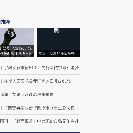
辑推荐
侵”还是“人道危机” 难
撕裂西班牙飞地休达
显影｜瓜农的漫长等待
｜
宇树发行市值610亿 先行者的加速和考验
｜
在岸人民币兑美元汇率连日升破6.75
我闻
｜
艾路明及多名股东被拘
｜
特朗普再签两份行政令限制出生公民权
周刊
｜
【封面报道】电力现货市场元年突进