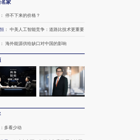
新名家
：
停不下来的价格？
恒
：
中美人工智能竞争：道路比技术更重要
：
海外能源供给缺口对中国的影响
频
客
：
多看少动