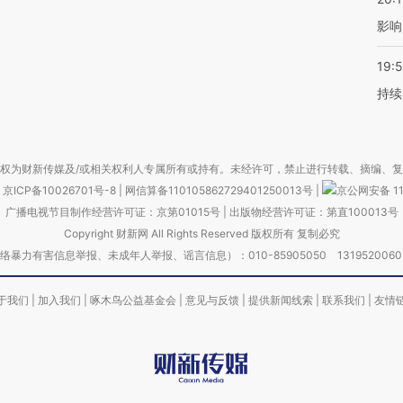
影响
19:5
持续
权为财新传媒及/或相关权利人专属所有或持有。未经许可，禁止进行转载、摘编、
京ICP备10026701号-8
|
网信算备110105862729401250013号
|
京公网安备 11
广播电视节目制作经营许可证：京第01015号
|
出版物经营许可证：第直100013号
Copyright 财新网 All Rights Reserved 版权所有 复制必究
害信息举报、未成年人举报、谣言信息）：010-85905050 13195200605 举报邮
于我们
|
加入我们
|
啄木鸟公益基金会
|
意见与反馈
|
提供新闻线索
|
联系我们
|
友情