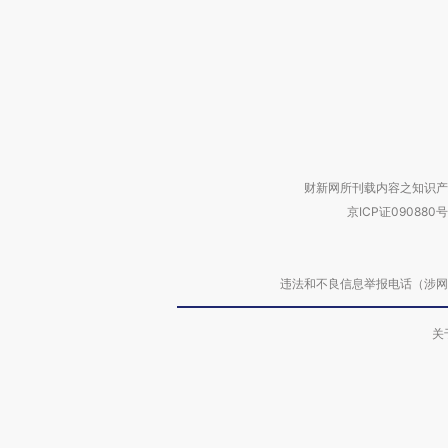
财新网所刊载内容之知识产
京ICP证090880号
违法和不良信息举报电话（涉网络暴力有
关