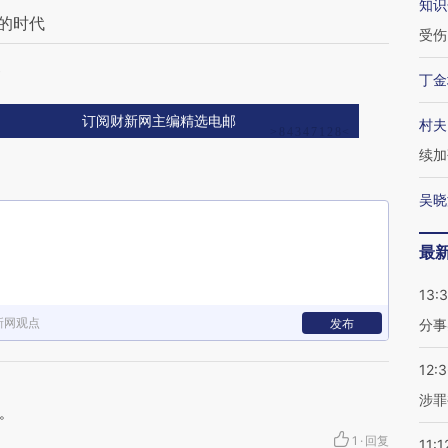
知识
的时代
受伤
点
丁金
订阅财新网主编精选电邮
村夫
续加
吴晓
最
13:
新网观点
发布
分事
12:
涉罪
。
1
·
回复
11:1