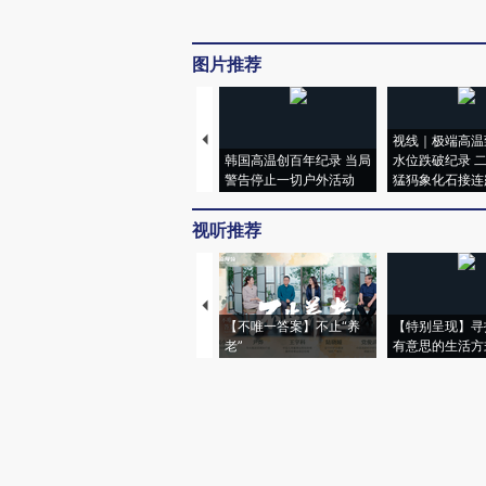
图片推荐
视线｜极端高温
韩国高温创百年纪录 当局
水位跌破纪录 
警告停止一切户外活动
猛犸象化石接连
视听推荐
【不唯一答案】不止“养
【特别呈现】寻
老”
有意思的生活方