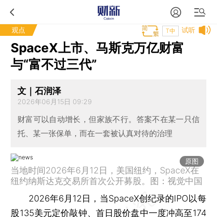
观点
试听
T中
SpaceX上市、马斯克万亿财富
与“富不过三代”
文｜石润泽
2026年06月15日 09:29
财富可以自动增长，但家族不行。答案不在某一只信
托、某一张保单，而在一套被认真对待的治理
原图
当地时间2026年6月12日，美国纽约，SpaceX在
纽约纳斯达克交易所首次公开募股。图：视觉中国
2026年6月12日，当SpaceX创纪录的IPO以每
股135美元定价敲钟、首日股价盘中一度冲高至174