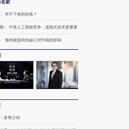
新名家
：
停不下来的价格？
恒
：
中美人工智能竞争：道路比技术更重要
：
海外能源供给缺口对中国的影响
频
客
：
多看少动