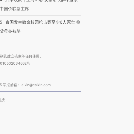
中国侨联副主席
45
泰国发生致命校园枪击案至少6人死亡 枪
进第四届链博
【商旅对话】华住集团
技“链”接产
【特别呈现】寻找100种
CFO：不靠规模取胜，华
【特别呈
父母亦被杀
有意思的生活方式·第三对
住三大增长引擎是什么？
有意思的
复制及建立镜像等任何使用。
010502034662号
箱：laixin@caixin.com
链接