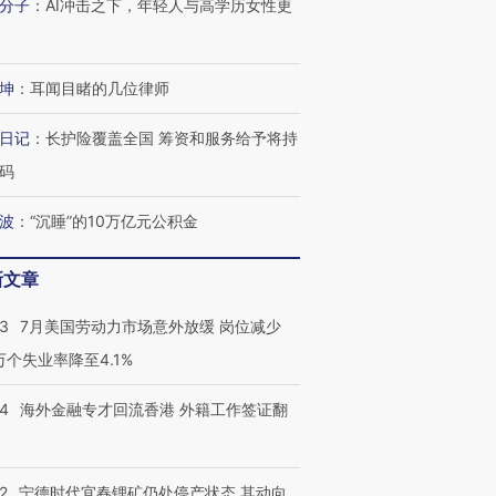
分子
：
AI冲击之下，年轻人与高学历女性更
坤
：
耳闻目睹的几位律师
日记
：
长护险覆盖全国 筹资和服务给予将持
码
波
：
“沉睡”的10万亿元公积金
新文章
43
7月美国劳动力市场意外放缓 岗位减少
3万个失业率降至4.1%
14
海外金融专才回流香港 外籍工作签证翻
2
宁德时代宜春锂矿仍处停产状态 其动向