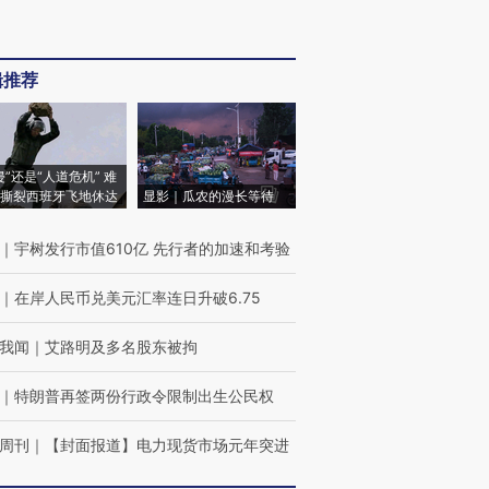
辑推荐
侵”还是“人道危机” 难
撕裂西班牙飞地休达
显影｜瓜农的漫长等待
｜
宇树发行市值610亿 先行者的加速和考验
｜
在岸人民币兑美元汇率连日升破6.75
我闻
｜
艾路明及多名股东被拘
｜
特朗普再签两份行政令限制出生公民权
周刊
｜
【封面报道】电力现货市场元年突进