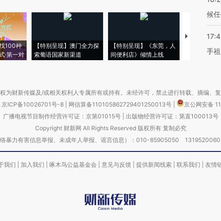
候任
17:
【推广】走
找100种
【特别呈现】澳门全力探
【特别呈现】《东莞，人
会，让数智科
手祖
式·第一对
索葡语国家新渠道
间便利店》倾情上线
业
权为财新传媒及/或相关权利人专属所有或持有。未经许可，禁止进行转载、摘编、
京ICP备10026701号-8
|
网信算备110105862729401250013号
|
京公网安备 11
广播电视节目制作经营许可证：京第01015号
|
出版物经营许可证：第直100013号
Copyright 财新网 All Rights Reserved 版权所有 复制必究
害信息举报、未成年人举报、谣言信息）：010-85905050 13195200605 举报邮
于我们
|
加入我们
|
啄木鸟公益基金会
|
意见与反馈
|
提供新闻线索
|
联系我们
|
友情