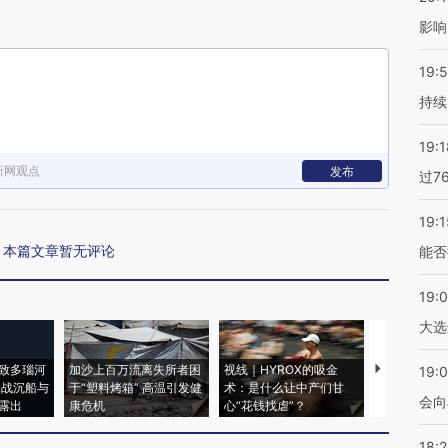
影响
19:5
持续
19:1
新网观点
发布
过7
19:1
本篇文章暂无评论
能否
19:
大选
致多瑙河
加沙上百万流离失所者困
视线｜HYROX的吸金
马航飞行员
19:0
二战沉船与
于“塑料烤箱” 高温引发健
术：是什么让中产们甘
粒摇头丸 尿
会向
露出
康危机
心“花钱找虐”？
毒品
18: