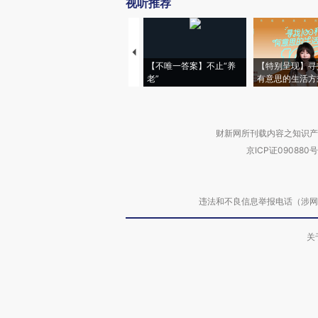
视听推荐
【不唯一答案】不止“养
【特别呈现】寻
老”
有意思的生活方
财新网所刊载内容之知识产
京ICP证090880号
违法和不良信息举报电话（涉网络暴力有
关