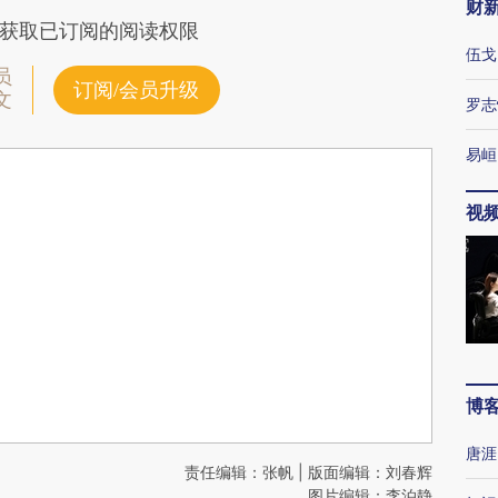
财
获取已订阅的阅读权限
伍戈
员
订阅/会员升级
文
罗志
易峘
视
博
唐涯
责任编辑：张帆 | 版面编辑：刘春辉
图片编辑：李泊静