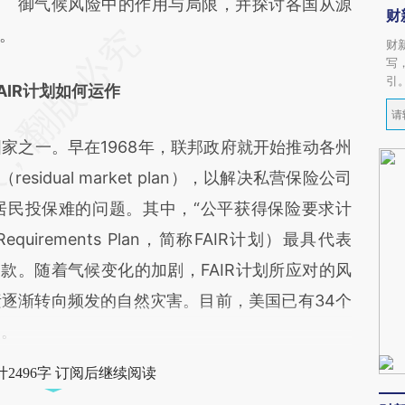
御气候风险中的作用与局限，并探讨各国从源
财
。
财
写
引
FAIR计划如何运作
之一。早在1968年，联邦政府就开始推动各州
sidual market plan），以解决私营保险公司
居民投保难的问题。其中，“公平获得保险要求计
nce Requirements Plan，简称FAIR计划）最具代表
款。随着气候变化的加剧，FAIR计划所应对的风
逐渐转向频发的自然灾害。目前，美国已有34个
划。
2496字 订阅后继续阅读