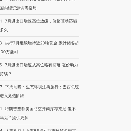
国内锂资源供需格局
1
7月进出口增速高位放缓，价格驱动还能
多久
8
央行7月继续增持近20吨黄金 累计储备超
600万盎司
5
7月进出口增速从高位略有回落 涨价动力
持续？
07
下周前瞻：生态环境法典施行；巴西总统
进入竞选阶段
跨国走私7万
视线｜被称为“蟑螂”的印
视线｜“入侵”还是“人道危
1
特朗普坚称美国防空弹药库存充足 但不
检体内含3种
度Z世代 用街头抗争将教
机”？难民潮撕裂西班牙
秘鲁纳斯
乌克兰提供更多
育部长拱下台
飞地休达
13人遇难
24
人事观察｜上海55岁女副市长解冬进京