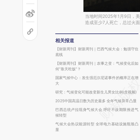
当地时间2025年1月9日
造成至少7人死亡，总过火面积
相关报道
【财新周刊】财新周刊｜巴西气候大会：勉强守住
底线
【财新周刊】财新周刊｜农事之变：气候变化后如
何“靠天吃饭”？
国家气候中心：发生强厄尔尼诺事件的概率正在增
大
研究：气候变化可能改变新生儿男女比例(含视频)
2025中国高温日数为历史最多 全年气候异常凸显
巴西总统卢拉现身气候大会 呼吁不设期限推进气
候转型
气候大会热议能源转型 全球电力基础设施瓶颈凸
显