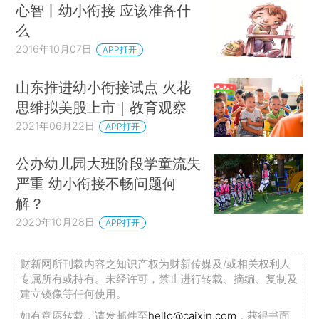
心智丨幼小衔接 应该准备什
么
2016年10月07日
APP打开
山东推进幼小衔接试点 火花
思维拟美股上市｜教育观察
2021年06月22日
APP打开
公办幼儿园大班阶段学童流失
严重 幼小衔接不畅问题何
解？
2020年10月28日
APP打开
财新网所刊载内容之知识产权为财新传媒及/或相关权利人
专属所有或持有。未经许可，禁止进行转载、摘编、复制及
建立镜像等任何使用。
如有意愿转载，请发邮件至
hello@caixin.com
，获得书面