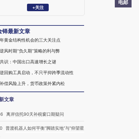
银行技术援助中国项目，教育部哲学社会
电邮
科学重大攻关项目。聚焦开放宏观、全球
+关注
资本市场及多资产配置。著有图书
Evolving China：Speed to Quality》。
金铎最新文章
年黄金结构性机会的三大关注点
逆风时期“负久期”策略的利与弊
共识：中国出口高速增长之谜
逆回购工具启动，不只平抑跨季流动性
补偿风险上升，货币政策外紧内松
新文章
46
离岸信托90天补税窗口期疑问
00
普渡机器人如何平衡“脚踏实地”与“仰望星
？