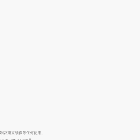
”还是“人道危
湖北宜昌局部短时降雨
哈尔滨遭遇短时极端强降
撕裂西班牙
128毫米 紧急转移近
雨 3小时累计雨量超80毫
秘鲁纳斯
4000人
米
13人遇难
进第四届链博
【商旅对话】华住集团
技“链”接产
【特别呈现】寻找100种
CFO：不靠规模取胜，华
【特别呈
有意思的生活方式·第三对
住三大增长引擎是什么？
有意思的
复制及建立镜像等任何使用。