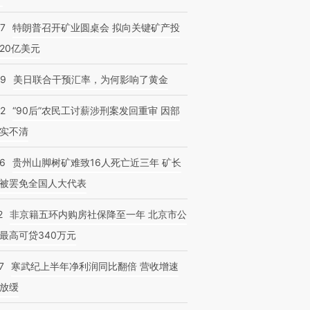
57
特朗普召开矿业圆桌会 拟向关键矿产投
20亿美元
09
美日联合干预汇率，为何影响了黄金
32
“90后”农民工讨薪涉刑案发回重审 因部
实不清
36
贵州山脚树矿难致16人死亡近三年 矿长
被罢免全国人大代表
2
非京籍五环内购房社保降至一年 北京市公
最高可贷340万元
7
寒武纪上半年净利润同比翻倍 营收增速
放缓