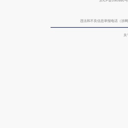
京ICP证090880号
违法和不良信息举报电话（涉网络暴力有
关