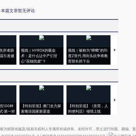
本篇文章暂无评论
失所者困
视线｜HYROX的吸金
视线｜被称为“蟑螂”的印
视线｜“入侵
高温引发健
术：是什么让中产们甘
度Z世代 用街头抗争将教
机”？难民潮
心“花钱找虐”？
育部长拱下台
飞地休达
【推广】走
找100种
【特别呈现】澳门全力探
【特别呈现】《东莞，人
会，让数智科
式·第一对
索葡语国家新渠道
间便利店》倾情上线
业
权为财新传媒及/或相关权利人专属所有或持有。未经许可，禁止进行转载、摘编、