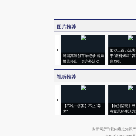
图片推荐
加沙上百万流离
韩国高温创百年纪录 当局
于“塑料烤箱” 
警告停止一切户外活动
康危机
视听推荐
【不唯一答案】不止“养
【特别呈现】寻
老”
有意思的生活方
财新网所刊载内容之知识产