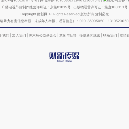
京ICP备10026701号-8
|
网信算备110105862729401250013号
|
京公网安备 11
广播电视节目制作经营许可证：京第01015号
|
出版物经营许可证：第直100013号
Copyright 财新网 All Rights Reserved 版权所有 复制必究
害信息举报、未成年人举报、谣言信息）：010-85905050 13195200605 举报邮
于我们
|
加入我们
|
啄木鸟公益基金会
|
意见与反馈
|
提供新闻线索
|
联系我们
|
友情