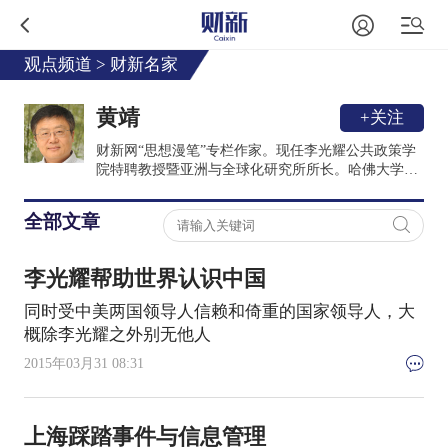
观点频道
>
财新名家
黄靖
+关注
财新网“思想漫笔”专栏作家。现任李光耀公共政策学
院特聘教授暨亚洲与全球化研究所所长。哈佛大学政
治学博士，曾任布鲁金斯学会外交政策所资深研究员
（2004-2008），并曾任教于哈佛大学 （1992-94）、
全部文章
犹他州立大学（1994-2002）及斯坦福大学 （2002-
04）。1998年获终身教授职。
李光耀帮助世界认识中国
同时受中美两国领导人信赖和倚重的国家领导人，大
概除李光耀之外别无他人
2015年03月31 08:31
上海踩踏事件与信息管理