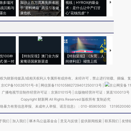
致多瑙河
加沙上百万流离失所者困
视线｜HYROX的吸金
马航飞行员
二战沉船与
于“塑料烤箱” 高温引发健
术：是什么让中产们甘
粒摇头丸 尿
露出
康危机
心“花钱找虐”？
毒品
【推广】走
找100种
【特别呈现】澳门全力探
【特别呈现】《东莞，人
会，让数智科
式·第一对
索葡语国家新渠道
间便利店》倾情上线
业
权为财新传媒及/或相关权利人专属所有或持有。未经许可，禁止进行转载、摘编、
京ICP备10026701号-8
|
网信算备110105862729401250013号
|
京公网安备 11
广播电视节目制作经营许可证：京第01015号
|
出版物经营许可证：第直100013号
Copyright 财新网 All Rights Reserved 版权所有 复制必究
害信息举报、未成年人举报、谣言信息）：010-85905050 13195200605 举报邮
于我们
|
加入我们
|
啄木鸟公益基金会
|
意见与反馈
|
提供新闻线索
|
联系我们
|
友情