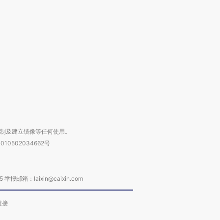
跨国走私7万
视线｜被称为“蟑螂”的印
视线｜“入侵”还是“人道危
检体内含3种
度Z世代 用街头抗争将教
机”？难民潮撕裂西班牙
秘鲁纳斯
育部长拱下台
飞地休达
13人遇难
进第四届链博
【商旅对话】华住集团
技“链”接产
【特别呈现】寻找100种
CFO：不靠规模取胜，华
【特别呈
有意思的生活方式·第三对
住三大增长引擎是什么？
有意思的
复制及建立镜像等任何使用。
010502034662号
箱：laixin@caixin.com
链接