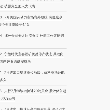
法 被罢免全国人大代表
43
7月美国劳动力市场意外放缓 岗位减少
3万个失业率降至4.1%
14
海外金融专才回流香港 外籍工作签证翻
2
宁德时代宜春锂矿仍处停产状态 其动向
国内锂资源供需格局
1
7月进出口增速高位放缓，价格驱动还能
多久
8
央行7月继续增持近20吨黄金 累计储备超
600万盎司
5
7月进出口增速从高位略有回落 涨价动力