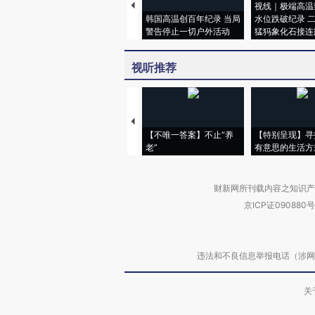
视线｜极端高温
韩国高温创百年纪录 当局
水位跌破纪录 
警告停止一切户外活动
猛犸象化石接连
视听推荐
【不唯一答案】不止“养
【特别呈现】寻
老”
有意思的生活方
财新网所刊载内容之知识产
京ICP证090880号
违法和不良信息举报电话（涉网络暴力有
关