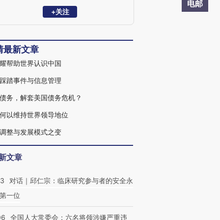
2008），并曾任教于哈佛大学 （1992-
电邮
94）、犹他州立大学（1994-2002）及斯坦
+关注
福大学 （2002-04）。1998年获终身教授
职。
靖最新文章
耀帮助世界认识中国
踩踏事件与信息管理
债务，解套美国债务危机？
何以维持世界领导地位
调整与发展模式之变
新文章
53
对话｜邱仁宗：临床研究参与者的安全永
第一位
06
全国人大常委会：六名将领涉嫌严重违