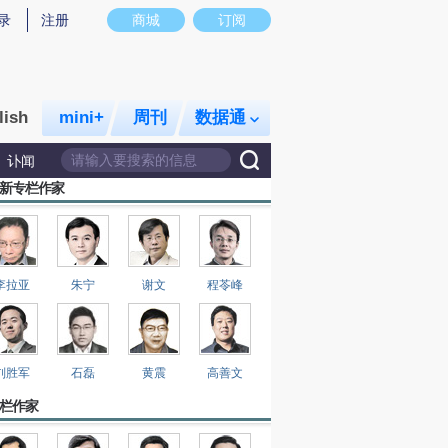
录
注册
商城
订阅
lish
mini+
周刊
数据通
讣闻
新专栏作家
李拉亚
朱宁
谢文
程苓峰
刘胜军
石磊
黄震
高善文
栏作家