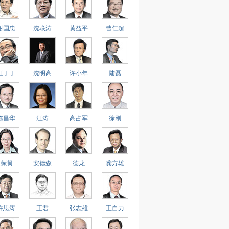
谢国忠
沈联涛
黄益平
曹仁超
汪丁丁
沈明高
许小年
陆磊
陈昌华
汪涛
高占军
徐刚
薛澜
安德森
德龙
龚方雄
许思涛
王君
张志雄
王自力