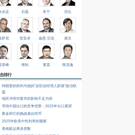
余永定
石磊
朱宁
芬比
皮萨尼
贺安卓
迪恩·贝克
谢文
程苓峰
维纶
黄震
陈克逸
击排行
特朗普的胜利与他的“反职业经理人阶级”政治联
盟
地区冲突对股市的影响不足为惧
寻找中国出口的竞争优势：2025年出口展望
黄金和它的挑战者比特币
2025年欧美中性利率的预期
美线航运再添变数