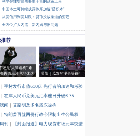
利率弹性增强需要更丰富的政策工具
中国本土可持续披露体系加速“搭积木”
从宽信用到宽财政：货币投放渠道的变迁
全方位扩大内需：新内涵与旧问题
辑推荐
侵”还是“人道危机” 难
撕裂西班牙飞地休达
显影｜瓜农的漫长等待
｜
宇树发行市值610亿 先行者的加速和考验
｜
在岸人民币兑美元汇率连日升破6.75
我闻
｜
艾路明及多名股东被拘
｜
特朗普再签两份行政令限制出生公民权
周刊
｜
【封面报道】电力现货市场元年突进