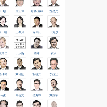
叶翔
屈宏斌
鲍勃•道林
沈建光
胡一帆
王冬月
程伟庆
贝克尔
周其仁
贝乐斯
胜寒
黄明
哈继铭
刘利刚
胡祖六
李拉亚
马骏
高善文
吴海锋
刘胜军