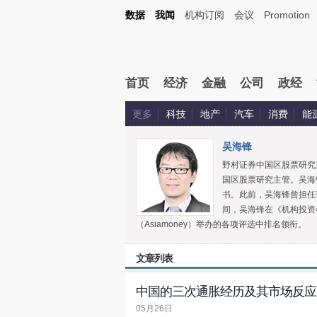
数据
我闻
机构订阅
会议
Promotion
首页
经济
金融
公司
政经
更多
科技
地产
汽车
消费
能
吴海锋
野村证券中国区股票研究主
国区股票研究主管。吴海
书。此前，吴海锋曾担任瑞
间，吴海锋在《机构投资
（Asiamoney）举办的各项评选中排名领衔。
文章列表
中国的三次通胀经历及其市场反应
05月26日