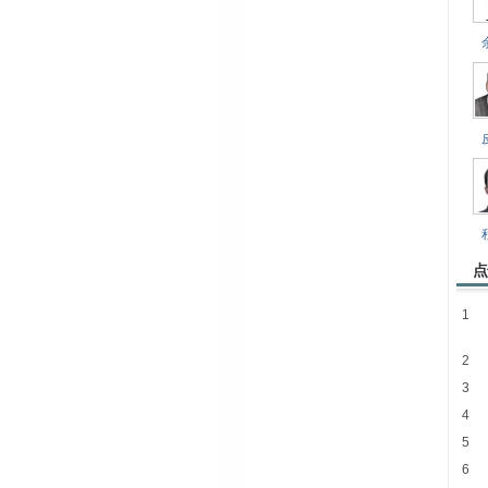
点
1
2
3
4
5
6