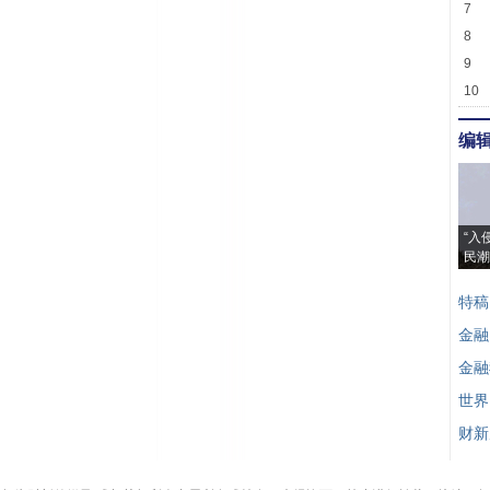
7
8
9
10
编
“入
民潮
特稿
金融
金融
世界
财新