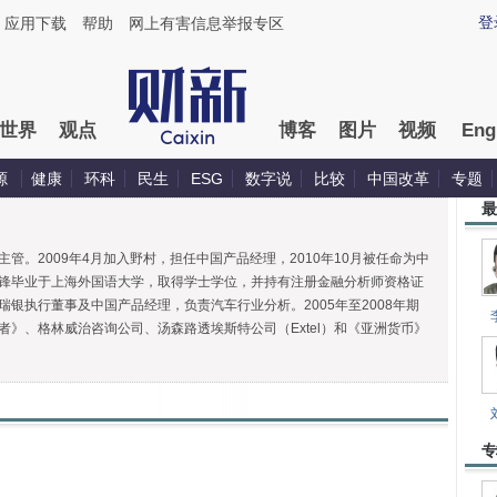
登
应用下载
帮助
网上有害信息举报专区
世界
观点
博客
图片
视频
Eng
源
健康
环科
民生
ESG
数字说
比较
中国改革
专题
最
管。2009年4月加入野村，担任中国产品经理，2010年10月被任命为中
锋毕业于上海外国语大学，取得学士学位，并持有注册金融分析师资格证
银执行董事及中国产品经理，负责汽车行业分析。2005年至2008年期
者》、格林威治咨询公司、汤森路透埃斯特公司（Extel）和《亚洲货币》
专