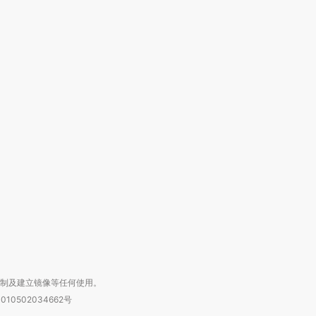
OX的吸金
马航飞行员跨国走私7万
视线｜被称为“蟑螂”的印
让中产们甘
粒摇头丸 尿检体内含3种
度Z世代 用街头抗争将教
秘鲁纳斯
”？
毒品
育部长拱下台
13人遇难
进第四届链博
【商旅对话】华住集团
技“链”接产
【特别呈现】寻找100种
CFO：不靠规模取胜，华
【特别呈
有意思的生活方式·第三对
住三大增长引擎是什么？
有意思的
复制及建立镜像等任何使用。
010502034662号