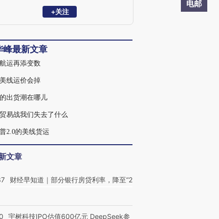
公司，2000年加入美国总统轮船（中国）
电邮
有限公司，在深圳，广州， 香港，上海等
+关注
地历任销售代表，销售经理，销售总经
理，大中国区航线总经理。2017年加入海
硕集团洛杉矶分公司，管理大洛杉矶地区
华峰最新文章
销售团队。2021年底加入致远航运美国团
队。2024年加入Duke Shipping Agency，
航运再添变数
Duke是河北港口集团旗下合德海运美国独
家代理。
美线运价会掉
的出货潮在哪儿
贸易战我们失去了什么
普2.0的美线货运
新文章
37
财经早知道｜部分银行房贷利率，降至“2
0
宇树科技IPO估值600亿元 DeepSeek参