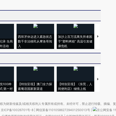
西班牙休达进入紧急状态
加沙上百万流离失所者困
视线｜HYR
纪录 当局
数千非法移民从摩洛哥闯
于“塑料烤箱” 高温引发健
术：是什么
外活动
入
康危机
心“花钱找虐
【推广】走
找100种
【特别呈现】澳门全力探
【特别呈现】《东莞，人
会，让数智科
式·第一对
索葡语国家新渠道
间便利店》倾情上线
业
权为财新传媒及/或相关权利人专属所有或持有。未经许可，禁止进行转载、摘编、
京ICP备10026701号-8
|
网信算备110105862729401250013号
|
京公网安备 11