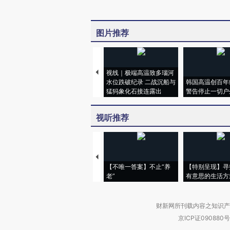
图片推荐
视线｜极端高温致多瑙河
水位跌破纪录 二战沉船与
韩国高温创百年
猛犸象化石接连露出
警告停止一切户
视听推荐
【不唯一答案】不止“养
【特别呈现】寻
老”
有意思的生活方
财新网所刊载内容之知识产
京ICP证090880号