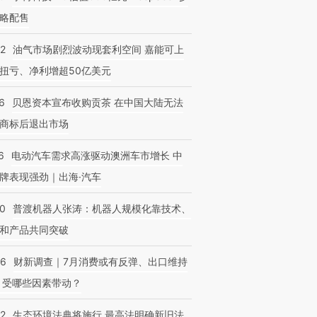
略配售
22
油气市场剧烈波动现套利空间 嘉能可上
扭亏、净利增超50亿美元
6
贝恩资本宣布收购贡茶 在中国大陆无法
商标后退出市场
6
电动汽车需求高涨驱动澳洲车市增长 中
牌表现强劲｜出海·汽车
00
普渡机器人张涛：机器人规模化靠技术、
和产品共同突破
56
财新调查｜7月消费或有反弹、出口维持
 受哪些因素带动？
42
生态环境法典将施行 最高法明确新旧法