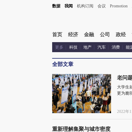
数据
我闻
机构订阅
会议
Promotion
首页
经济
金融
公司
政经
更多
科技
地产
汽车
消费
能
全部文章
老问
大学生
更为脆
时间差
对性的
2022年1
重新理解集聚与城市密度