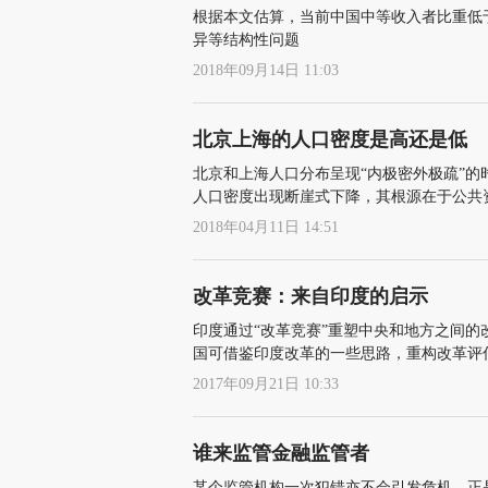
根据本文估算，当前中国中等收入者比重低于
异等结构性问题
2018年09月14日 11:03
北京上海的人口密度是高还是低
北京和上海人口分布呈现“内极密外极疏”
人口密度出现断崖式下降，其根源在于公共
2018年04月11日 14:51
改革竞赛：来自印度的启示
印度通过“改革竞赛”重塑中央和地方之间
国可借鉴印度改革的一些思路，重构改革评估
2017年09月21日 10:33
谁来监管金融监管者
某个监管机构一次犯错亦不会引发危机，正