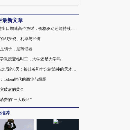
论文数十篇，获得孙冶方经济学著作奖
（专题作者）、中国发展研究特等奖（两
次）等多项省部级奖。主持和主研多项国
家自科基金和社科基金课题。
栏最新文章
7月进出口增速高位放缓，价格驱动还能持续多久
的AI投资、利率与经济
不是镜子，是蒸馏器
学教授变临时工，大学还是大学吗
439%之后的6天：被硅谷和华尔街追捧的天才，为何走入杠杆误区
：Token时代的商业与组织
突破后的黄金
消费的“三大误区”
辑推荐