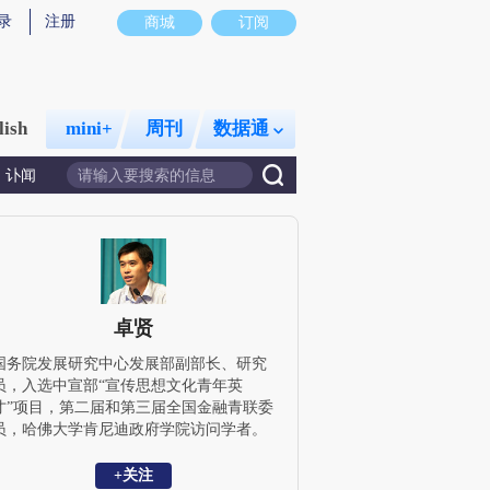
录
注册
商城
订阅
lish
mini+
周刊
数据通
讣闻
卓贤
国务院发展研究中心发展部副部长、研究
员，入选中宣部“宣传思想文化青年英
才”项目，第二届和第三届全国金融青联委
员，哈佛大学肯尼迪政府学院访问学者。
在《经济研究》、《管理世界》、《金融
研究》、《比较》、《改革》等刊物发表
+关注