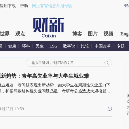
登
应用下载
帮助
网上有害信息举报专区
世界
观点
博客
图片
视频
Eng
源
健康
环科
民生
ESG
数字说
比较
中国改革
专题
题新趋势：青年高失业率与大学生就业难
就业难这一老问题表现出新趋势，如大学生在周期性失业压力下
弱，扩招导致结构性失业问题凸显，考研考公热造成大规模就业
等。大学生是经济下行中受冲击较大的群体，应采取有效且有针
举措，避免青年失业率因“滚雪球”效应而居高难下
1月25日 10:59