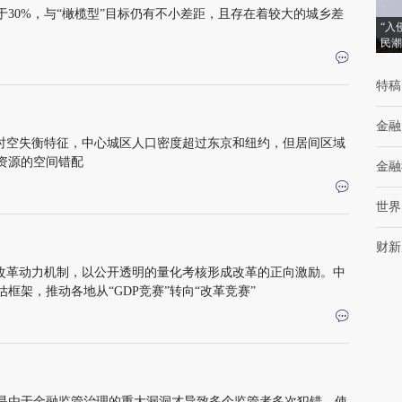
30%，与“橄榄型”目标仍有不小差距，且存在着较大的城乡差
“入
民潮
特稿
金融
的时空失衡特征，中心城区人口密度超过东京和纽约，但居间区域
资源的空间错配
金融
世界
财新
的改革动力机制，以公开透明的量化考核形成改革的正向激励。中
框架，推动各地从“GDP竞赛”转向“改革竞赛”
是由于金融监管治理的重大漏洞才导致多个监管者多次犯错，使