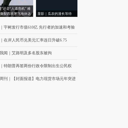
侵”还是“人道危机” 难
撕裂西班牙飞地休达
显影｜瓜农的漫长等待
｜
宇树发行市值610亿 先行者的加速和考验
｜
在岸人民币兑美元汇率连日升破6.75
我闻
｜
艾路明及多名股东被拘
｜
特朗普再签两份行政令限制出生公民权
周刊
｜
【封面报道】电力现货市场元年突进