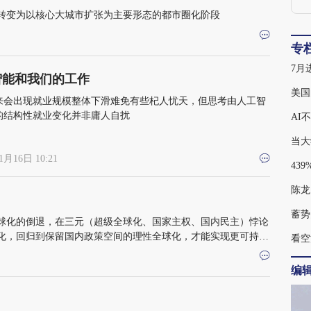
转变为以核心大城市扩张为主要形态的都市圈化阶段
专
智能和我们的工作
美国
来会出现就业规模整体下滑难免有些杞人忧天，但思考由人工智
的结构性就业变化并非庸人自扰
AI
当大
1月16日 10:21
陈龙
蓄势
球化的倒退，在三元（超级全球化、国家主权、国内民主）悖论
化，回归到保留国内政策空间的理性全球化，才能实现更可持
看空
编