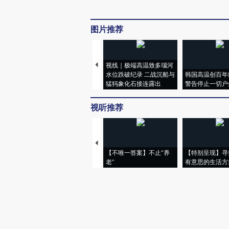
图片推荐
视线｜极端高温致多瑙河
水位跌破纪录 二战沉船与
韩国高温创百年
猛犸象化石接连露出
警告停止一切户
视听推荐
【不唯一答案】不止“养
【特别呈现】寻
老”
有意思的生活方