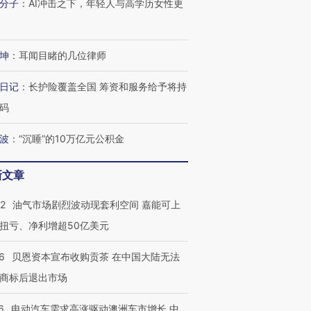
分子
：
AI冲击之下，年轻人与高学历女性更
坤
：
耳闻目睹的几位律师
日记
：
长护险覆盖全国 筹资和服务给予将持
OX的吸金
马航飞行员跨国走私7万
视线｜被称为“蟑螂”的印
让中产们甘
粒摇头丸 尿检体内含3种
度Z世代 用街头抗争将教
秘鲁纳斯
码
”？
毒品
育部长拱下台
13人遇难
波
：
“沉睡”的10万亿元公积金
新文章
进第四届链博
【商旅对话】华住集团
22
油气市场剧烈波动现套利空间 嘉能可上
技“链”接产
【特别呈现】寻找100种
CFO：不靠规模取胜，华
【特别呈
有意思的生活方式·第三对
住三大增长引擎是什么？
有意思的
扭亏、净利增超50亿美元
6
贝恩资本宣布收购贡茶 在中国大陆无法
商标后退出市场
6
电动汽车需求高涨驱动澳洲车市增长 中