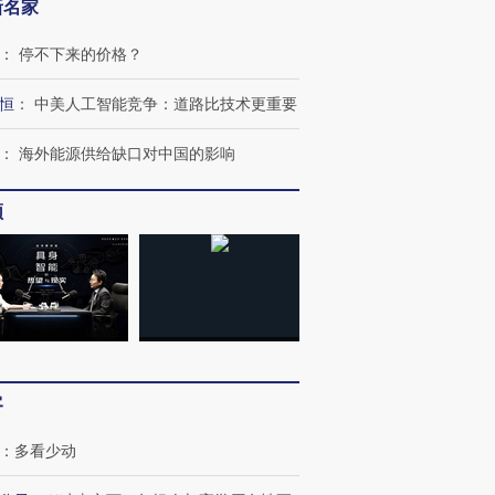
新名家
：
停不下来的价格？
恒
：
中美人工智能竞争：道路比技术更重要
：
海外能源供给缺口对中国的影响
频
客
：
多看少动