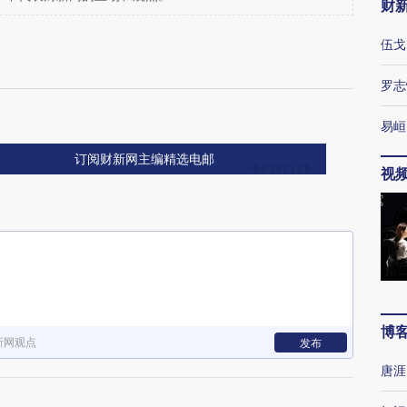
财
伍戈
罗志
易峘
订阅财新网主编精选电邮
视
博
新网观点
发布
唐涯