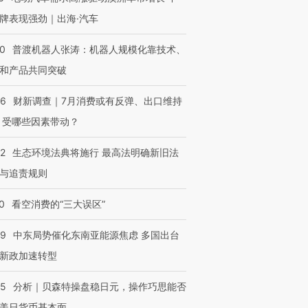
牌表现强劲｜出海·汽车
00
普渡机器人张涛：机器人规模化靠技术、
和产品共同突破
56
财新调查｜7月消费或有反弹、出口维持
 受哪些因素带动？
42
生态环境法典将施行 最高法明确新旧法
与追责规则
0
看空消费的“三大误区”
59
中东局势催化东南亚能源焦虑 多国出台
新政加速转型
05
分析｜贝森特操盘稳日元，操作巧思能否
美日货币基本面