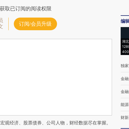
获取已订阅的阅读权限
员
编
订阅/会员升级
文
湖北
12
40
独家
金融
金融
能源
财新
阅宏观经济、股票债券、公司人物，财经数据尽在掌握。