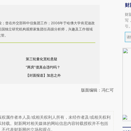
财
财
写
毕业；曾在外交部和中信集团工作；2006年于哈佛大学肯尼迪政
引
美国独立研究机构观察家集团任高级分析师，兴趣及工作领域
监管。
第三轮量化宽松悬疑
“两房”债真会违约吗？
【封面报道】加息之外
版面编辑：冯仁可
权属作者本人及/或相关权利人所有，未经作者及/或相关权利
以转载。财新网对相关媒体的网站信息内容转载授权并不包括
，不代表财新网的立场和观点。