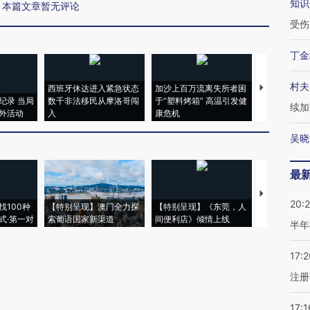
知识
本篇文章暂无评论
受伤
丁金
村夫
西班牙休达进入紧急状态
加沙上百万流离失所者困
视线｜HYR
纪录 当局
数千非法移民从摩洛哥闯
于“塑料烤箱” 高温引发健
术：是什么
续加
外活动
入
康危机
心“花钱找虐
吴晓
最
【推广】走
20:
找100种
【特别呈现】澳门全力探
【特别呈现】《东莞，人
会，让数智科
式·第一对
索葡语国家新渠道
间便利店》倾情上线
业
半年
17:2
注册
17:1