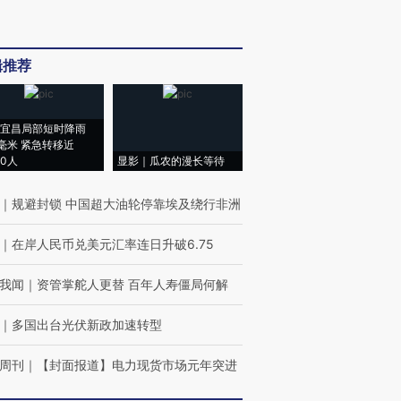
辑推荐
宜昌局部短时降雨
8毫米 紧急转移近
00人
显影｜瓜农的漫长等待
｜
规避封锁 中国超大油轮停靠埃及绕行非洲
｜
在岸人民币兑美元汇率连日升破6.75
我闻
｜
资管掌舵人更替 百年人寿僵局何解
｜
多国出台光伏新政加速转型
周刊
｜
【封面报道】电力现货市场元年突进