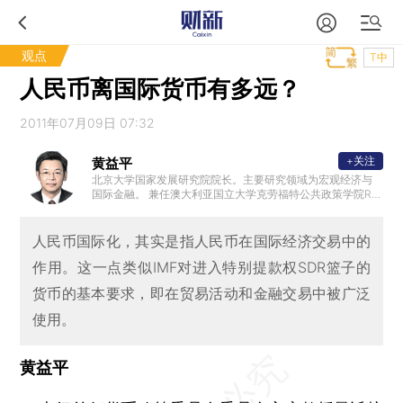
观点
T中
人民币离国际货币有多远？
2011年07月09日 07:32
+关注
黄益平
北京大学国家发展研究院院长。主要研究领域为宏观经济与
国际金融。 兼任澳大利亚国立大学克劳福特公共政策学院Rio
Tinto中国经济讲座教授，为中国金融40人论坛成员。曾经担
任国务院农村发展研究中心发展研究所助理研究员、哥伦比
亚大学商学院General Mills经济与金融国际访问教授、澳大
人民币国际化，其实是指人民币在国际经济交易中的
利亚国立大学中国经济项目主任、花旗集团董事总经理/亚太
作用。这一点类似IMF对进入特别提款权SDR篮子的
区首席经济学家、Serica投资基金董事、财新传媒首席经济
学家和巴克莱董事总经理/亚洲新兴市场经济首席经济学家。
货币的基本要求，即在贸易活动和金融交易中被广泛
获得澳大利亚国立大学经济学博士和中国人民大学经济学硕
士。
使用。
黄益平