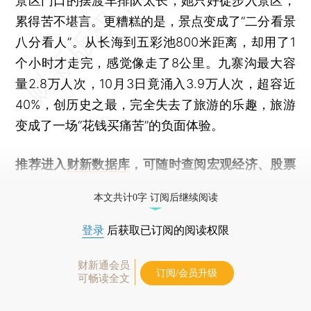
景区门口的摆渡车排队太长，她只好徒步入景区，
累得苦不堪言。更糟糕的是，景点变成了“二分看景
八分看人”。从长海到五彩池800米距离，却用了1
个小时才走完，感觉像走了8公里。九寨沟最大容
量2.8万人次，10月3日竟涌入3.9万人次，超容近
40%，创历史之最，完全失去了旅游的乐趣，旅游
变成了一场“花钱买痛苦”的负面体验。
推荐进入
财新数据库
，可随时查阅宏观经济、股票
债券、公司人物，财经数据尽在掌握。
本文共计0字 订阅后继续阅读
登录
后获取已订阅的阅读权限
财新通会员
订阅/会员升级
可畅读全文