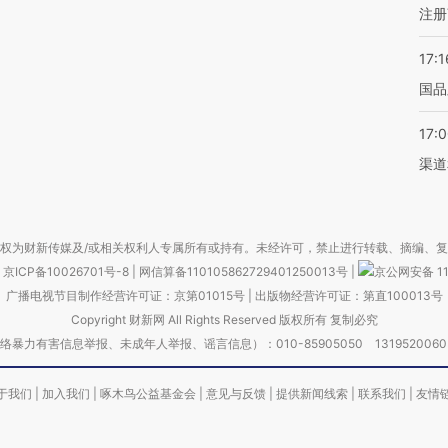
注册
17:1
国品
17:
渠道
权为财新传媒及/或相关权利人专属所有或持有。未经许可，禁止进行转载、摘编、
京ICP备10026701号-8
|
网信算备110105862729401250013号
|
京公网安备 11
广播电视节目制作经营许可证：京第01015号
|
出版物经营许可证：第直100013号
Copyright 财新网 All Rights Reserved 版权所有 复制必究
害信息举报、未成年人举报、谣言信息）：010-85905050 13195200605 举报邮
于我们
|
加入我们
|
啄木鸟公益基金会
|
意见与反馈
|
提供新闻线索
|
联系我们
|
友情