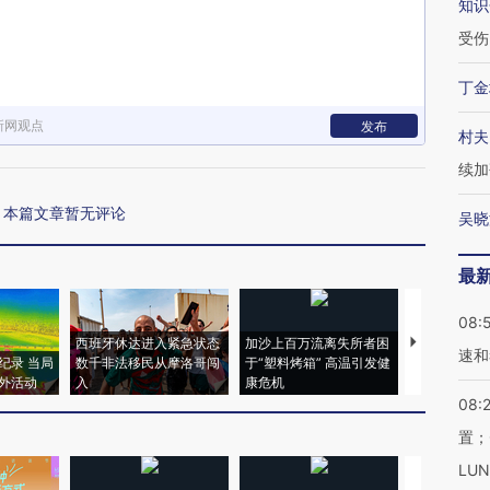
知识
受伤
丁金
新网观点
发布
村夫
续加
本篇文章暂无评论
吴晓
最
08:
西班牙休达进入紧急状态
加沙上百万流离失所者困
视线｜HYR
速和
纪录 当局
数千非法移民从摩洛哥闯
于“塑料烤箱” 高温引发健
术：是什么
外活动
入
康危机
心“花钱找虐
08:
置；
LU