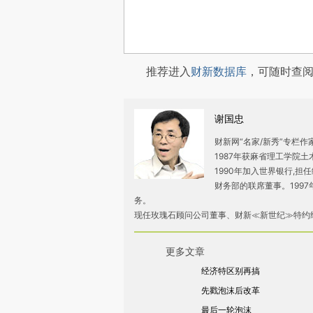
推荐进入
财新数据库
，可随时查
谢国忠
财新网“名家/新秀”专栏
1987年获麻省理工学院
1990年加入世界银行,担任
财务部的联席董事。199
务。
现任玫瑰石顾问公司董事、财新≪新世纪≫特约
更多文章
经济特区别再搞
先戳泡沫后改革
最后一轮泡沫