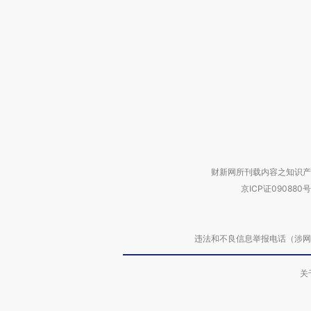
财新网所刊载内容之知识产
京ICP证090880号
违法和不良信息举报电话（涉网络暴力有
关