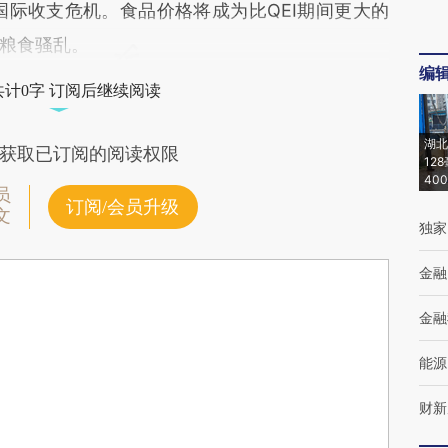
国际收支危机。食品价格将成为比QEI期间更大的
粮食骚乱。
编
共计0字 订阅后继续阅读
湖北
获取已订阅的阅读权限
12
40
员
订阅/会员升级
文
独家
金融
金融
能源
财新