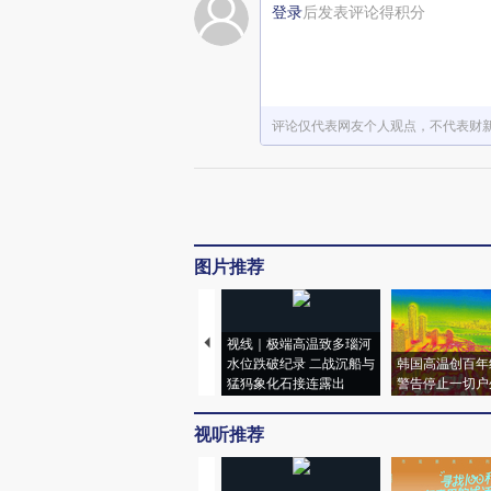
登录
后发表评论得积分
评论仅代表网友个人观点，不代表财
图片推荐
视线｜极端高温致多瑙河
水位跌破纪录 二战沉船与
韩国高温创百年
猛犸象化石接连露出
警告停止一切户
视听推荐