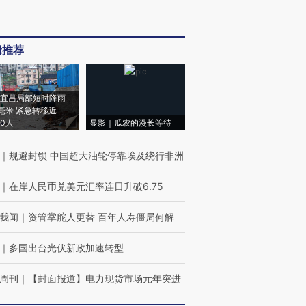
辑推荐
宜昌局部短时降雨
8毫米 紧急转移近
00人
显影｜瓜农的漫长等待
｜
规避封锁 中国超大油轮停靠埃及绕行非洲
｜
在岸人民币兑美元汇率连日升破6.75
我闻
｜
资管掌舵人更替 百年人寿僵局何解
｜
多国出台光伏新政加速转型
周刊
｜
【封面报道】电力现货市场元年突进