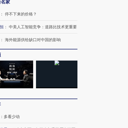
新名家
：
停不下来的价格？
恒
：
中美人工智能竞争：道路比技术更重要
：
海外能源供给缺口对中国的影响
频
客
：
多看少动