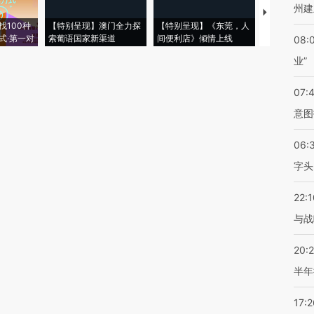
州建
【推广】走
找100种
【特别呈现】澳门全力探
【特别呈现】《东莞，人
会，让数智科
式·第一对
索葡语国家新渠道
间便利店》倾情上线
业
08:
业”
07:
意图
06:
字头
22:1
与战
20:
半年
17:2