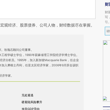
财
财
写
引
阅宏观经济、股票债券、公司人物，财经数据尽在掌握。
作家。玫瑰石顾问公司董事。
土木工程学硕士学位，1990年获麻省理工学院经济学博士学位。
经济分析员。1995年，加入新加坡Macquarie Bank，任企业
7年加入摩根士丹利，任亚太区经济学家，2006年9月辞去该职
经济学家。
无处遁逃
硬着陆风险攀升
放弃GDP导向