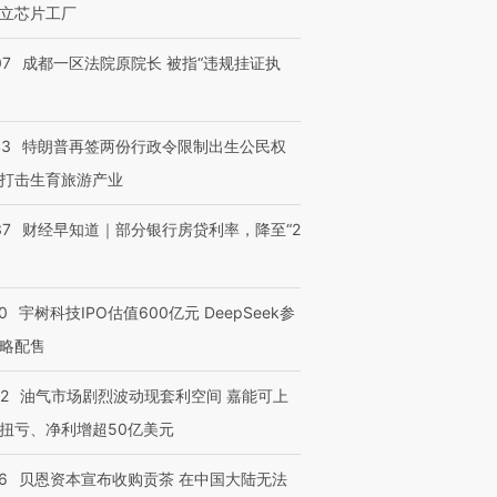
立芯片工厂
进第四届链博
【商旅对话】华住集团
技“链”接产
【特别呈现】寻找100种
CFO：不靠规模取胜，华
【特别呈
有意思的生活方式·第三对
住三大增长引擎是什么？
有意思的
07
成都一区法院原院长 被指“违规挂证执
43
特朗普再签两份行政令限制出生公民权
打击生育旅游产业
37
财经早知道｜部分银行房贷利率，降至“2
0
宇树科技IPO估值600亿元 DeepSeek参
略配售
22
油气市场剧烈波动现套利空间 嘉能可上
扭亏、净利增超50亿美元
6
贝恩资本宣布收购贡茶 在中国大陆无法