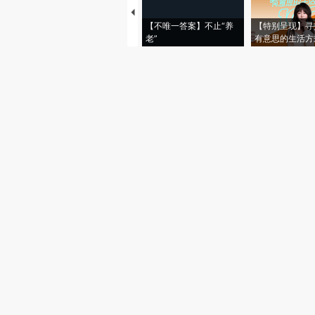
【不唯一答案】不止“养
【特别呈现】寻
老”
有意思的生活方