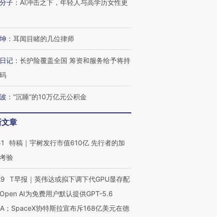
分子
：
AI冲击之下，年轻人与高学历女性更
坤
：
耳闻目睹的几位律师
日记
：
长护险覆盖全国 筹资和服务给予将持
码
波
：
“沉睡”的10万亿元公积金
新文章
51
特稿｜宇树发行市值610亿 先行者的加
OX的吸金
马航飞行员跨国走私7万
视线｜被称为“蟑螂”的印
考验
让中产们甘
粒摇头丸 尿检体内含3种
度Z世代 用街头抗争将教
秘鲁纳斯
”？
毒品
育部长拱下台
13人遇难
29
T早报｜英伟达或拟下调下代GPU显存配
Open AI为免费用户默认提供GPT-5.6
NA；SpaceX协特斯拉宣布斥168亿美元在德