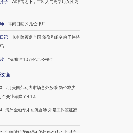
分子
：
AI冲击之下，年轻人与高学历女性更
坤
：
耳闻目睹的几位律师
日记
：
长护险覆盖全国 筹资和服务给予将持
码
波
：
“沉睡”的10万亿元公积金
新文章
跨国走私7万
视线｜被称为“蟑螂”的印
视线｜“入侵”还是“人道危
检体内含3种
度Z世代 用街头抗争将教
机”？难民潮撕裂西班牙
秘鲁纳斯
43
7月美国劳动力市场意外放缓 岗位减少
育部长拱下台
飞地休达
13人遇难
3万个失业率降至4.1%
14
海外金融专才回流香港 外籍工作签证翻
进第四届链博
【商旅对话】华住集团
技“链”接产
【特别呈现】寻找100种
CFO：不靠规模取胜，华
【特别呈
2
宁德时代宜春锂矿仍处停产状态 其动向
有意思的生活方式·第三对
住三大增长引擎是什么？
有意思的