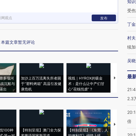
知识
受伤
新网观点
发布
丁金
村夫
本篇文章暂无评论
续加
吴晓
最
致多瑙河
加沙上百万流离失所者困
视线｜HYROX的吸金
马航飞行员
二战沉船与
于“塑料烤箱” 高温引发健
术：是什么让中产们甘
粒摇头丸 尿
露出
康危机
心“花钱找虐”？
毒品
21:
2.
20:
倍
【推广】走
找100种
【特别呈现】澳门全力探
【特别呈现】《东莞，人
会，让数智科
20:1
式·第一对
索葡语国家新渠道
间便利店》倾情上线
业