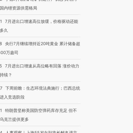
国内锂资源供需格局
1
7月进出口增速高位放缓，价格驱动还能
多久
8
央行7月继续增持近20吨黄金 累计储备超
600万盎司
5
7月进出口增速从高位略有回落 涨价动力
持续？
07
下周前瞻：生态环境法典施行；巴西总统
进入竞选阶段
1
特朗普坚称美国防空弹药库存充足 但不
乌克兰提供更多
24
人事观察｜上海55岁女副市长解冬进京