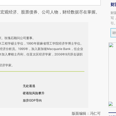
财
阅宏观经济、股票债券、公司人物，财经数据尽在掌握。
财
写
引
作家。玫瑰石顾问公司董事。
土木工程学硕士学位，1990年获麻省理工学院经济学博士学位。
经济分析员。1995年，加入新加坡Macquarie Bank，任企业
7年加入摩根士丹利，任亚太区经济学家，2006年9月辞去该职
经济学家。
无处遁逃
硬着陆风险攀升
放弃GDP导向
版面编辑：冯仁可