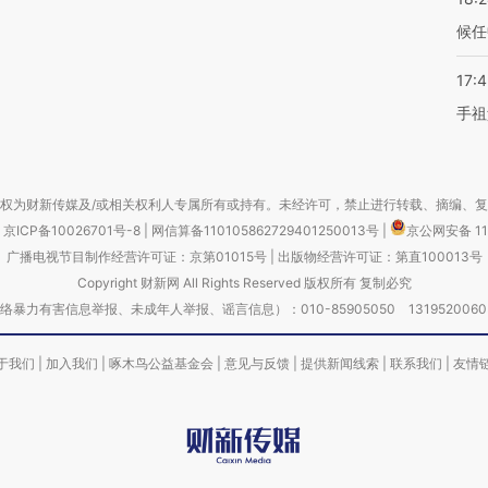
候任
17:
手祖
权为财新传媒及/或相关权利人专属所有或持有。未经许可，禁止进行转载、摘编、
京ICP备10026701号-8
|
网信算备110105862729401250013号
|
京公网安备 11
广播电视节目制作经营许可证：京第01015号
|
出版物经营许可证：第直100013号
Copyright 财新网 All Rights Reserved 版权所有 复制必究
害信息举报、未成年人举报、谣言信息）：010-85905050 13195200605 举报邮
于我们
|
加入我们
|
啄木鸟公益基金会
|
意见与反馈
|
提供新闻线索
|
联系我们
|
友情