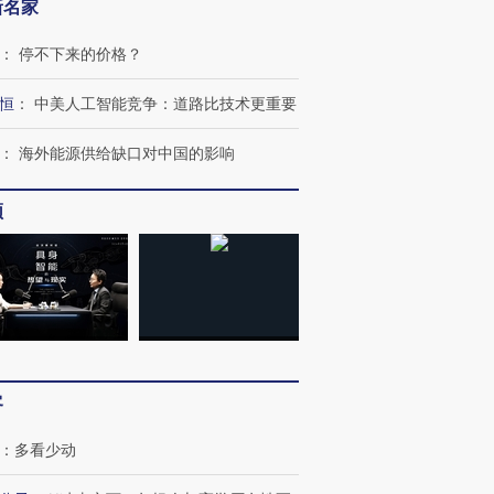
新名家
：
停不下来的价格？
恒
：
中美人工智能竞争：道路比技术更重要
：
海外能源供给缺口对中国的影响
频
客
：
多看少动