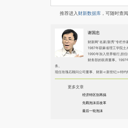
推荐进入
财新数据库
，可随时查
谢国忠
财新网“名家/新秀”专栏
1987年获麻省理工学院
1990年加入世界银行,担任
财务部的联席董事。199
务。
现任玫瑰石顾问公司董事、财新≪新世纪≫特约
更多文章
经济特区别再搞
先戳泡沫后改革
最后一轮泡沫