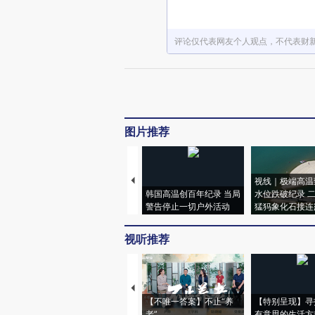
评论仅代表网友个人观点，不代表财
图片推荐
视线｜极端高温
韩国高温创百年纪录 当局
水位跌破纪录 
警告停止一切户外活动
猛犸象化石接连
视听推荐
【不唯一答案】不止“养
【特别呈现】寻
老”
有意思的生活方