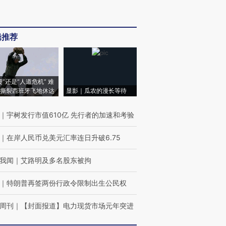
辑推荐
侵”还是“人道危机” 难
撕裂西班牙飞地休达
显影｜瓜农的漫长等待
｜
宇树发行市值610亿 先行者的加速和考验
｜
在岸人民币兑美元汇率连日升破6.75
我闻
｜
艾路明及多名股东被拘
｜
特朗普再签两份行政令限制出生公民权
周刊
｜
【封面报道】电力现货市场元年突进