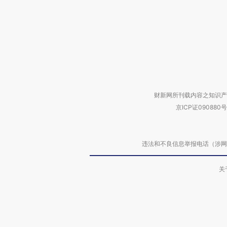
财新网所刊载内容之知识产
京ICP证090880号
违法和不良信息举报电话（涉网络暴力有
关