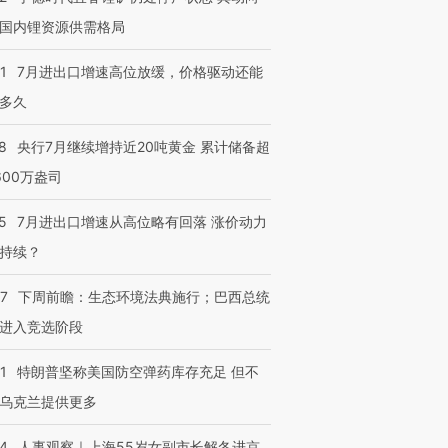
国内锂资源供需格局
1
7月进出口增速高位放缓，价格驱动还能
多久
8
央行7月继续增持近20吨黄金 累计储备超
600万盎司
5
7月进出口增速从高位略有回落 涨价动力
持续？
07
下周前瞻：生态环境法典施行；巴西总统
进入竞选阶段
1
特朗普坚称美国防空弹药库存充足 但不
乌克兰提供更多
24
人事观察｜上海55岁女副市长解冬进京