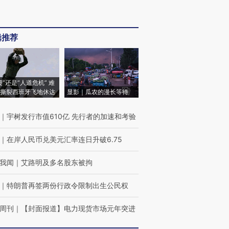
辑推荐
侵”还是“人道危机” 难
撕裂西班牙飞地休达
显影｜瓜农的漫长等待
｜
宇树发行市值610亿 先行者的加速和考验
｜
在岸人民币兑美元汇率连日升破6.75
我闻
｜
艾路明及多名股东被拘
｜
特朗普再签两份行政令限制出生公民权
周刊
｜
【封面报道】电力现货市场元年突进