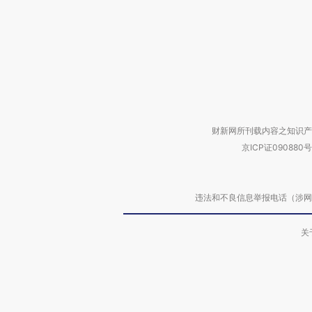
财新网所刊载内容之知识产
京ICP证090880号
违法和不良信息举报电话（涉网络暴力有
关