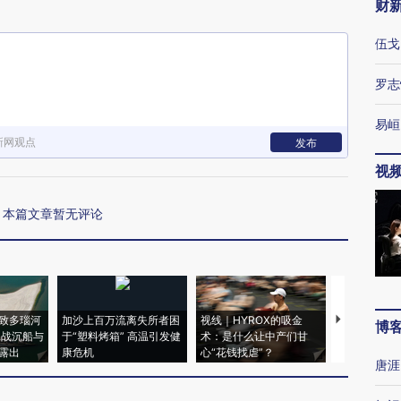
财
伍戈
罗志
易峘
新网观点
发布
视
本篇文章暂无评论
致多瑙河
加沙上百万流离失所者困
视线｜HYROX的吸金
马航飞行员
博
二战沉船与
于“塑料烤箱” 高温引发健
术：是什么让中产们甘
粒摇头丸 尿
露出
康危机
心“花钱找虐”？
毒品
唐涯