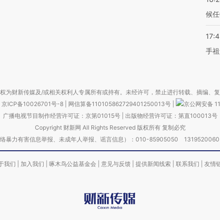
候任
17:
手祖
权为财新传媒及/或相关权利人专属所有或持有。未经许可，禁止进行转载、摘编、
京ICP备10026701号-8
|
网信算备110105862729401250013号
|
京公网安备 11
广播电视节目制作经营许可证：京第01015号
|
出版物经营许可证：第直100013号
Copyright 财新网 All Rights Reserved 版权所有 复制必究
害信息举报、未成年人举报、谣言信息）：010-85905050 13195200605 举报邮
于我们
|
加入我们
|
啄木鸟公益基金会
|
意见与反馈
|
提供新闻线索
|
联系我们
|
友情