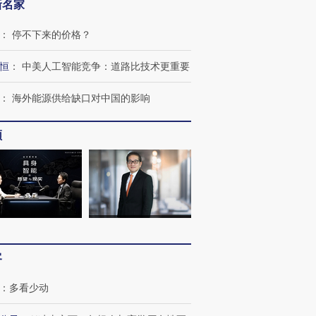
新名家
：
停不下来的价格？
恒
：
中美人工智能竞争：道路比技术更重要
：
海外能源供给缺口对中国的影响
频
跨国走私7万
视线｜被称为“蟑螂”的印
视线｜“入侵”还是“人道危
客
检体内含3种
度Z世代 用街头抗争将教
机”？难民潮撕裂西班牙
秘鲁纳斯
育部长拱下台
飞地休达
13人遇难
：
多看少动