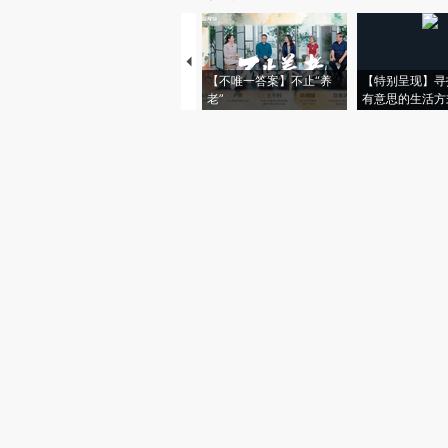
【不唯一答案】不止“养
【特别呈现】寻
老”
有意思的生活方