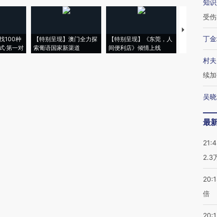
知识
受伤
【推广】走
丁金
找100种
【特别呈现】澳门全力探
【特别呈现】《东莞，人
会，让数智科
式·第一对
索葡语国家新渠道
间便利店》倾情上线
业
村夫
续加
吴晓
最
21:
2.
20:
倍
20:1