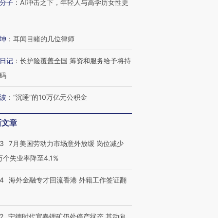
分子
：
AI冲击之下，年轻人与高学历女性更
进第四届链博
【商旅对话】华住集团
坤
：
耳闻目睹的几位律师
技“链”接产
【特别呈现】寻找100种
CFO：不靠规模取胜，华
【特别呈
有意思的生活方式·第三对
住三大增长引擎是什么？
有意思的
日记
：
长护险覆盖全国 筹资和服务给予将持
码
波
：
“沉睡”的10万亿元公积金
新文章
43
7月美国劳动力市场意外放缓 岗位减少
3万个失业率降至4.1%
14
海外金融专才回流香港 外籍工作签证翻
2
宁德时代宜春锂矿仍处停产状态 其动向