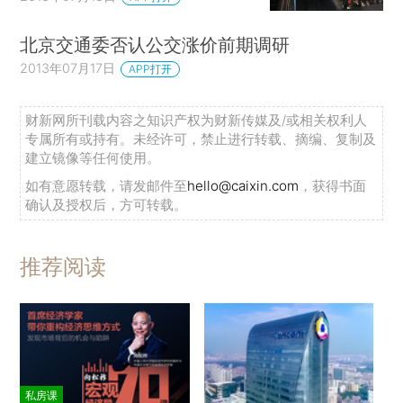
北京交通委否认公交涨价前期调研
2013年07月17日
APP打开
财新网所刊载内容之知识产权为财新传媒及/或相关权利人
专属所有或持有。未经许可，禁止进行转载、摘编、复制及
建立镜像等任何使用。
如有意愿转载，请发邮件至
hello@caixin.com
，获得书面
确认及授权后，方可转载。
推荐阅读
私房课