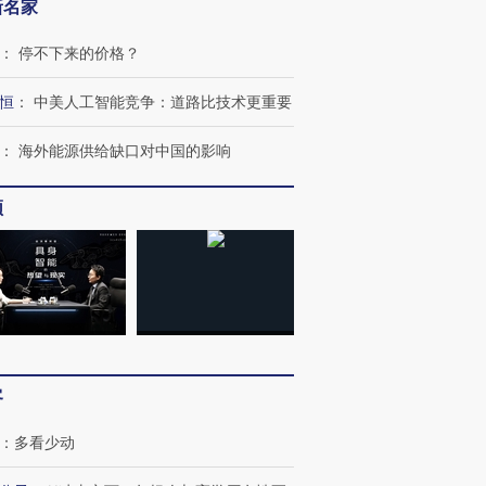
新名家
：
停不下来的价格？
恒
：
中美人工智能竞争：道路比技术更重要
：
海外能源供给缺口对中国的影响
OX的吸金
马航飞行员跨国走私7万
视线｜被称为“蟑螂”的印
让中产们甘
粒摇头丸 尿检体内含3种
度Z世代 用街头抗争将教
秘鲁纳斯
频
”？
毒品
育部长拱下台
13人遇难
进第四届链博
【商旅对话】华住集团
技“链”接产
【特别呈现】寻找100种
CFO：不靠规模取胜，华
【特别呈
有意思的生活方式·第三对
住三大增长引擎是什么？
有意思的
客
：
多看少动