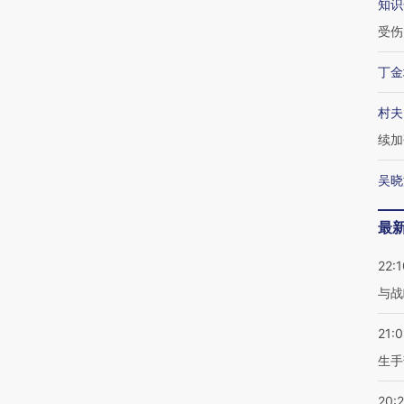
知识
受伤
丁金
村夫
续加
吴晓
最
22:1
与战
21:0
生手
20: