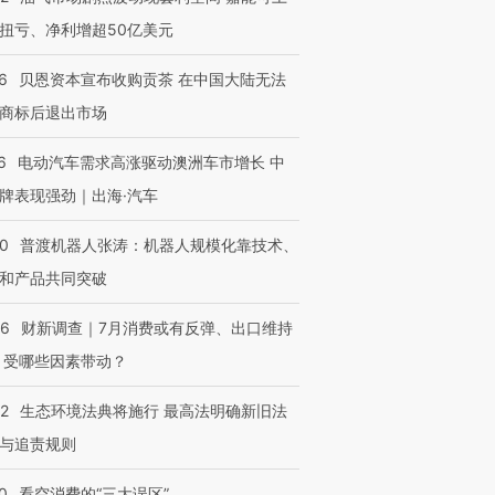
扭亏、净利增超50亿美元
6
贝恩资本宣布收购贡茶 在中国大陆无法
商标后退出市场
6
电动汽车需求高涨驱动澳洲车市增长 中
牌表现强劲｜出海·汽车
00
普渡机器人张涛：机器人规模化靠技术、
和产品共同突破
56
财新调查｜7月消费或有反弹、出口维持
 受哪些因素带动？
42
生态环境法典将施行 最高法明确新旧法
与追责规则
0
看空消费的“三大误区”