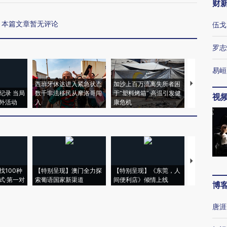
财
本篇文章暂无评论
伍戈
罗志
易峘
西班牙休达进入紧急状态
加沙上百万流离失所者困
视线｜HYR
纪录 当局
数千非法移民从摩洛哥闯
于“塑料烤箱” 高温引发健
术：是什么
视
外活动
入
康危机
心“花钱找虐
【推广】走
找100种
【特别呈现】澳门全力探
【特别呈现】《东莞，人
会，让数智科
式·第一对
索葡语国家新渠道
间便利店》倾情上线
业
博
唐涯