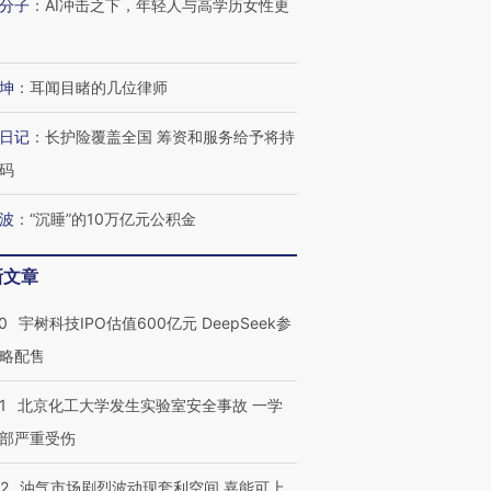
分子
：
AI冲击之下，年轻人与高学历女性更
坤
：
耳闻目睹的几位律师
日记
：
长护险覆盖全国 筹资和服务给予将持
码
波
：
“沉睡”的10万亿元公积金
新文章
0
宇树科技IPO估值600亿元 DeepSeek参
略配售
1
北京化工大学发生实验室安全事故 一学
部严重受伤
22
油气市场剧烈波动现套利空间 嘉能可上