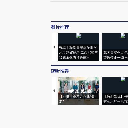
图片推荐
视线｜极端高温致多瑙河
水位跌破纪录 二战沉船与
韩国高温创百年
猛犸象化石接连露出
警告停止一切户
视听推荐
【不唯一答案】不止“养
【特别呈现】寻
老”
有意思的生活方