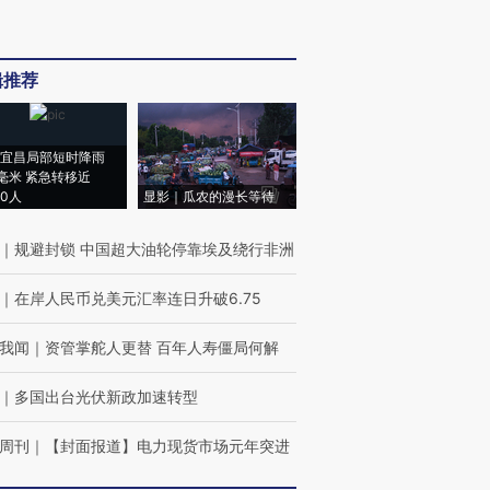
辑推荐
宜昌局部短时降雨
8毫米 紧急转移近
00人
显影｜瓜农的漫长等待
｜
规避封锁 中国超大油轮停靠埃及绕行非洲
｜
在岸人民币兑美元汇率连日升破6.75
我闻
｜
资管掌舵人更替 百年人寿僵局何解
｜
多国出台光伏新政加速转型
周刊
｜
【封面报道】电力现货市场元年突进