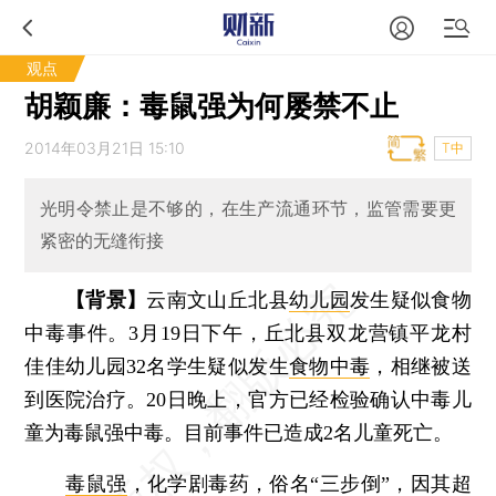
观点
胡颖廉：毒鼠强为何屡禁不止
2014年03月21日 15:10
T中
光明令禁止是不够的，在生产流通环节，监管需要更
紧密的无缝衔接
【背景】
云南文山丘北县
幼儿园
发生疑似食物
中毒事件。3月19日下午，丘北县双龙营镇平龙村
佳佳幼儿园32名学生疑似发生
食物中毒
，相继被送
到医院治疗。20日晚上，官方已经检验确认中毒儿
童为毒鼠强中毒。目前事件已造成2名儿童死亡。
毒鼠强
，化学剧毒药，俗名“三步倒”，因其超