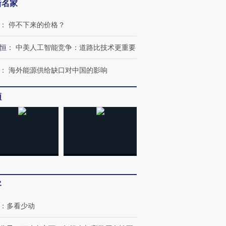
新名家
：
停不下来的价格？
恒
：
中美人工智能竞争：道路比技术更重要
：
海外能源供给缺口对中国的影响
频
客
跨国走私7万
视线｜被称为“蟑螂”的印
视线｜“入侵”还是“人道危
检体内含3种
度Z世代 用街头抗争将教
机”？难民潮撕裂西班牙
秘鲁纳斯
育部长拱下台
飞地休达
13人遇难
：
多看少动