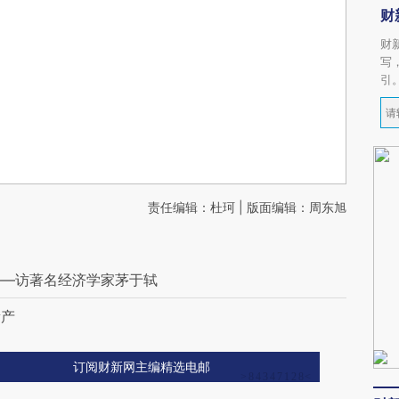
财
财
写
引
责任编辑：杜珂 | 版面编辑：周东旭
——访著名经济学家茅于轼
遗产
订阅财新网主编精选电邮