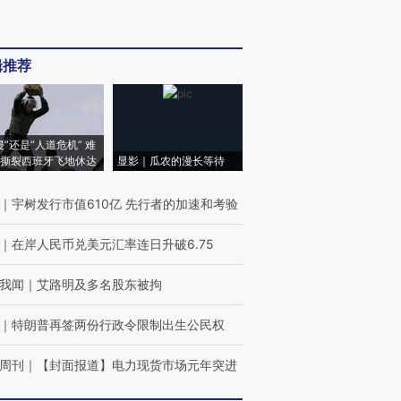
辑推荐
侵”还是“人道危机” 难
撕裂西班牙飞地休达
显影｜瓜农的漫长等待
｜
宇树发行市值610亿 先行者的加速和考验
｜
在岸人民币兑美元汇率连日升破6.75
我闻
｜
艾路明及多名股东被拘
｜
特朗普再签两份行政令限制出生公民权
周刊
｜
【封面报道】电力现货市场元年突进