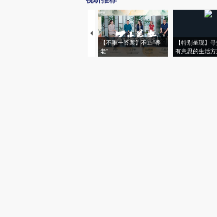
【不唯一答案】不止“养
【特别呈现】寻
老”
有意思的生活方