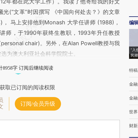
4-2012年都在此大学工作）。我读了他寄给我的好文
光(“文革”时因撰写 《中国向何处去？》的文章
 马上安排他到Monash 大学任讲师 (1988)，
编
讲师，于1990年获终生教职，1993年升任教授
ersonal chair)。另外，在Alan Powell教授与我
“入
年被选为澳大利亚社会科学院院士。
民潮
8958字 订阅后继续阅读
特稿
金融
获取已订阅的阅读权限
金融
员
订阅/会员升级
文
世界
财新