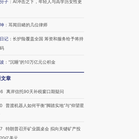
分子
：
AI冲击之下，年轻人与高学历女性更
进第四届链博
【商旅对话】华住集团
坤
：
耳闻目睹的几位律师
技“链”接产
【特别呈现】寻找100种
CFO：不靠规模取胜，华
【特别呈
有意思的生活方式·第三对
住三大增长引擎是什么？
有意思的
日记
：
长护险覆盖全国 筹资和服务给予将持
码
波
：
“沉睡”的10万亿元公积金
新文章
46
离岸信托90天补税窗口期疑问
00
普渡机器人如何平衡“脚踏实地”与“仰望星
？
57
特朗普召开矿业圆桌会 拟向关键矿产投
20亿美元