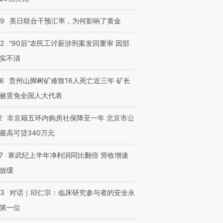
09
美日联合干预汇率，为何影响了黄金
32
“90后”农民工讨薪涉刑案发回重审 因部
实不清
36
贵州山脚树矿难致16人死亡近三年 矿长
被罢免全国人大代表
2
非京籍五环内购房社保降至一年 北京市公
最高可贷340万元
7
寒武纪上半年净利润同比翻倍 营收增速
放缓
53
对话｜邱仁宗：临床研究参与者的安全永
第一位