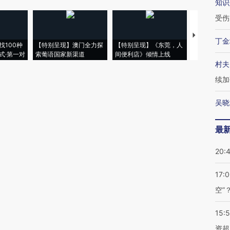
知识
受伤
【推广】走
丁金
找100种
【特别呈现】澳门全力探
【特别呈现】《东莞，人
会，让数智科
式·第一对
索葡语国家新渠道
间便利店》倾情上线
业
村夫
续加
吴晓
最
20:
17:
空”
15:
资超