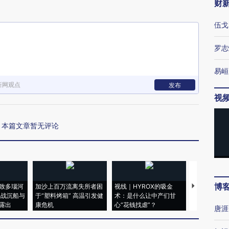
财
伍戈
罗志
易峘
新网观点
发布
视
本篇文章暂无评论
博
致多瑙河
加沙上百万流离失所者困
视线｜HYROX的吸金
马航飞行员
二战沉船与
于“塑料烤箱” 高温引发健
术：是什么让中产们甘
粒摇头丸 尿
露出
康危机
心“花钱找虐”？
毒品
唐涯