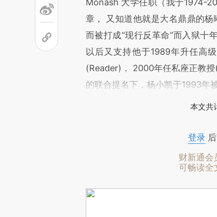
Monash 大学任职（我于197
章， 又知道他就是大名鼎鼎的杨曦
而被打成“现行反革命”而入狱十年)，
以后又支持他于1989年升任高级
(Reader)， 2000年任私座正教授(p
的联合提名下，杨小凯于1993
本文共计
登录
后
财新通会
可畅读全