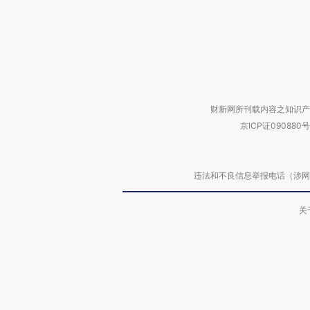
财新网所刊载内容之知识产
京ICP证090880号
违法和不良信息举报电话（涉网络暴力有
关