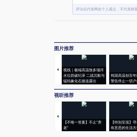
评论仅代表网友个人观点，不代表财
图片推荐
视线｜极端高温致多瑙河
水位跌破纪录 二战沉船与
韩国高温创百年
猛犸象化石接连露出
警告停止一切户
视听推荐
【不唯一答案】不止“养
【特别呈现】寻
老”
有意思的生活方