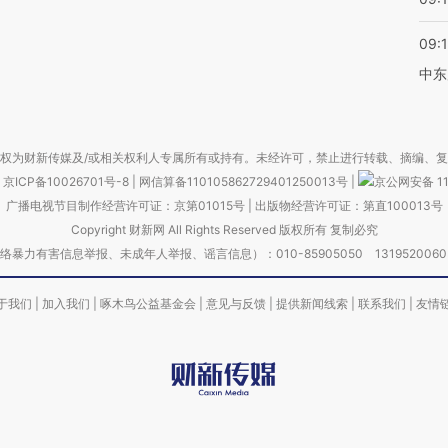
09:
中东
权为财新传媒及/或相关权利人专属所有或持有。未经许可，禁止进行转载、摘编、
京ICP备10026701号-8
|
网信算备110105862729401250013号
|
京公网安备 11
广播电视节目制作经营许可证：京第01015号
|
出版物经营许可证：第直100013号
Copyright 财新网 All Rights Reserved 版权所有 复制必究
害信息举报、未成年人举报、谣言信息）：010-85905050 13195200605 举报邮
于我们
|
加入我们
|
啄木鸟公益基金会
|
意见与反馈
|
提供新闻线索
|
联系我们
|
友情