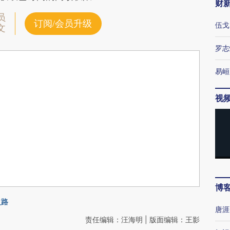
财
员
订阅/会员升级
伍戈
文
罗志
易峘
视
博
之路
唐涯
责任编辑：汪海明 | 版面编辑：王影