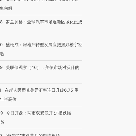
象何解
58
罗兰贝格：全球汽车市场逐渐区域化已成
50
盛松成：房地产转型发展应把握好楼宇经
遇
39
美联储观察（46）：美债市场对沃什的
跨国走私7万
视线｜HY
检体内含3种
泽连斯基密集出访美英 索
秘鲁纳斯卡观光飞机坠毁
术：是什
要防空导弹“救急”
13人遇难
心“花钱找
1
在岸人民币兑美元汇率连日升破6.75 重
年半高位
29
今日开盘：两市双双低开 沪指跌幅
进第四届链博
【商旅对话】华住集团
技“链”接产
【特别呈现】寻找100种
CFO：不靠规模取胜，华
【特别呈
6%
有意思的生活方式·第三对
住三大增长引擎是什么？
有意思的
13
“竹知了”事件背后的舆情根源