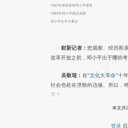
1997年举国哀悼邓小平逝世
1984年邓小平阅兵画面
邓小平生平大事记
财新记者：
您观察、经历和
改革开放之初，邓小平出于哪些考
吴敬琏：
在“
文化大革命
”十
社会也处在溃散的边缘。所以，
革？
本文共计
登录
后