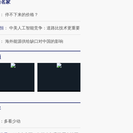
新名家
：
停不下来的价格？
恒
：
中美人工智能竞争：道路比技术更重要
：
海外能源供给缺口对中国的影响
频
客
：
多看少动