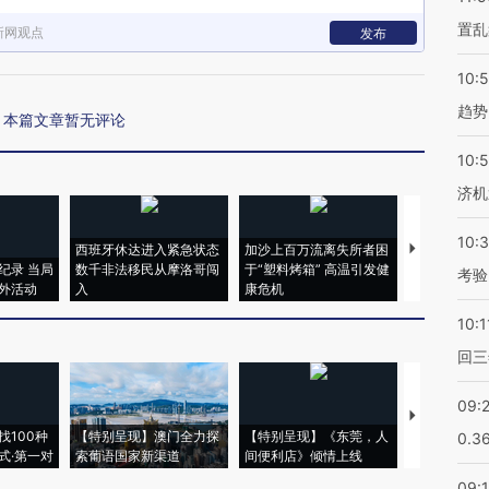
置乱
新网观点
发布
10:
趋势
本篇文章暂无评论
10:
济机
10:
西班牙休达进入紧急状态
加沙上百万流离失所者困
马航飞行员
纪录 当局
数千非法移民从摩洛哥闯
于“塑料烤箱” 高温引发健
粒摇头丸 尿
考验
外活动
入
康危机
毒品
10:1
回三
09:
【推广】走
找100种
【特别呈现】澳门全力探
【特别呈现】《东莞，人
会，让数智科
0.3
式·第一对
索葡语国家新渠道
间便利店》倾情上线
业
09: