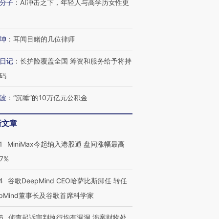
分子
：
AI冲击之下，年轻人与高学历女性更
坤
：
耳闻目睹的几位律师
日记
：
长护险覆盖全国 筹资和服务给予将持
码
波
：
“沉睡”的10万亿元公积金
新文章
1
MiniMax今起纳入港股通 盘间涨幅最高
77%
4
谷歌DeepMind CEO哈萨比斯卸任 转任
epMind董事长及谷歌首席科学家
6
侦查起诉审判执行均有漏洞 涉案财物处