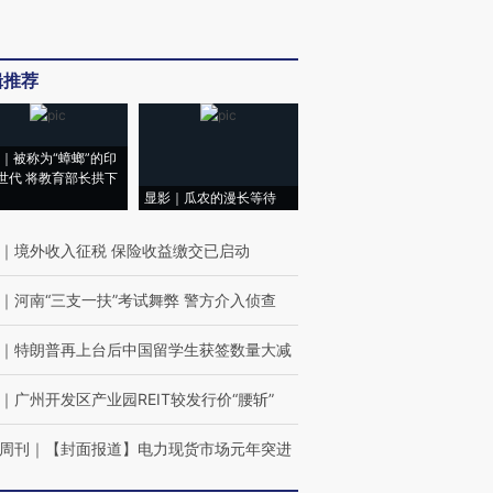
辑推荐
｜被称为“蟑螂”的印
世代 将教育部长拱下
显影｜瓜农的漫长等待
｜
境外收入征税 保险收益缴交已启动
｜
河南“三支一扶”考试舞弊 警方介入侦查
｜
特朗普再上台后中国留学生获签数量大减
｜
广州开发区产业园REIT较发行价“腰斩”
周刊
｜
【封面报道】电力现货市场元年突进