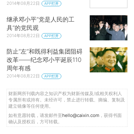
2014年08月22日
APP打开
继承邓小平“党是人民的工
具”的党民观
2014年08月22日
APP打开
防止“左”和既得利益集团阻碍
改革——纪念邓小平诞辰110
周年有感
2014年08月22日
APP打开
财新网所刊载内容之知识产权为财新传媒及/或相关权利人
专属所有或持有。未经许可，禁止进行转载、摘编、复制及
建立镜像等任何使用。
如有意愿转载，请发邮件至
hello@caixin.com
，获得书面
确认及授权后，方可转载。