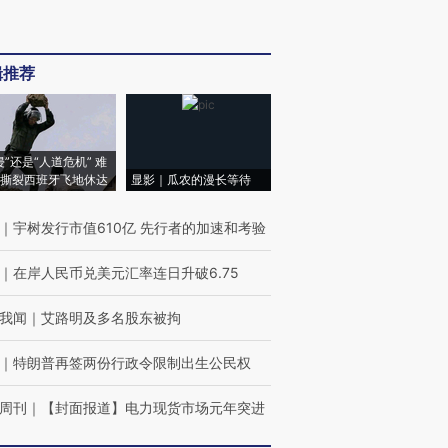
辑推荐
侵”还是“人道危机” 难
撕裂西班牙飞地休达
显影｜瓜农的漫长等待
｜
宇树发行市值610亿 先行者的加速和考验
｜
在岸人民币兑美元汇率连日升破6.75
我闻
｜
艾路明及多名股东被拘
｜
特朗普再签两份行政令限制出生公民权
周刊
｜
【封面报道】电力现货市场元年突进