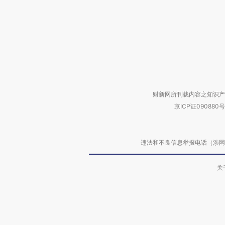
财新网所刊载内容之知识产
京ICP证090880号
违法和不良信息举报电话（涉网络暴力有
关