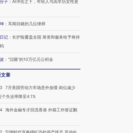
分子
：
AI冲击之下，年轻人与高学历女性更
坤
：
耳闻目睹的几位律师
日记
：
长护险覆盖全国 筹资和服务给予将持
码
波
：
“沉睡”的10万亿元公积金
新文章
43
7月美国劳动力市场意外放缓 岗位减少
3万个失业率降至4.1%
14
海外金融专才回流香港 外籍工作签证翻
2
宁德时代宜春锂矿仍处停产状态 其动向