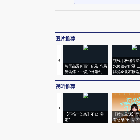
图片推荐
视线｜极端高温
韩国高温创百年纪录 当局
水位跌破纪录 
警告停止一切户外活动
猛犸象化石接连
视听推荐
【不唯一答案】不止“养
【特别呈现】寻
老”
有意思的生活方