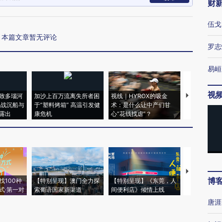
财
伍戈
本篇文章暂无评论
罗志
易峘
视
致多瑙河
加沙上百万流离失所者困
视线｜HYROX的吸金
马航飞行员
二战沉船与
于“塑料烤箱” 高温引发健
术：是什么让中产们甘
粒摇头丸 尿
露出
康危机
心“花钱找虐”？
毒品
【推广】走
博
找100种
【特别呈现】澳门全力探
【特别呈现】《东莞，人
会，让数智科
式·第一对
索葡语国家新渠道
间便利店》倾情上线
业
唐涯