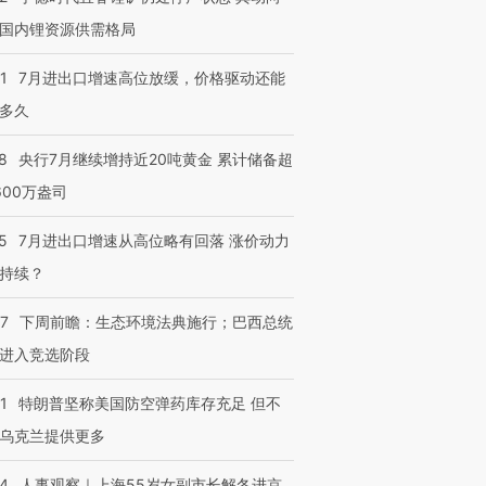
国内锂资源供需格局
1
7月进出口增速高位放缓，价格驱动还能
多久
8
央行7月继续增持近20吨黄金 累计储备超
600万盎司
5
7月进出口增速从高位略有回落 涨价动力
持续？
07
下周前瞻：生态环境法典施行；巴西总统
进入竞选阶段
1
特朗普坚称美国防空弹药库存充足 但不
乌克兰提供更多
24
人事观察｜上海55岁女副市长解冬进京