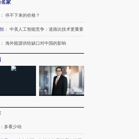
新名家
：
停不下来的价格？
恒
：
中美人工智能竞争：道路比技术更重要
：
海外能源供给缺口对中国的影响
频
跨国走私7万
视线｜被称为“蟑螂”的印
视线｜“入侵”还是“人道危
检体内含3种
度Z世代 用街头抗争将教
机”？难民潮撕裂西班牙
秘鲁纳斯
育部长拱下台
飞地休达
13人遇难
进第四届链博
【商旅对话】华住集团
客
技“链”接产
【特别呈现】寻找100种
CFO：不靠规模取胜，华
【特别呈
有意思的生活方式·第三对
住三大增长引擎是什么？
有意思的
：
多看少动