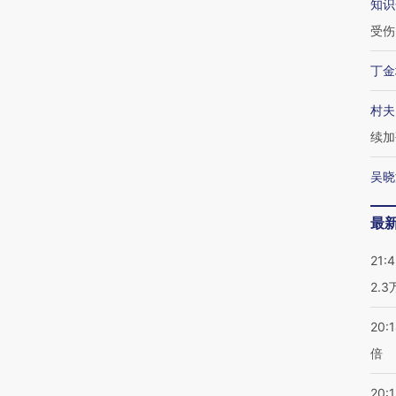
知识
受伤
丁金
村夫
续加
吴晓
最
21:
2.
20:
倍
20:1