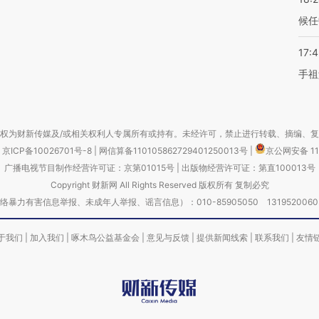
候任
17:
手祖
权为财新传媒及/或相关权利人专属所有或持有。未经许可，禁止进行转载、摘编、
京ICP备10026701号-8
|
网信算备110105862729401250013号
|
京公网安备 11
广播电视节目制作经营许可证：京第01015号
|
出版物经营许可证：第直100013号
Copyright 财新网 All Rights Reserved 版权所有 复制必究
害信息举报、未成年人举报、谣言信息）：010-85905050 13195200605 举报邮
于我们
|
加入我们
|
啄木鸟公益基金会
|
意见与反馈
|
提供新闻线索
|
联系我们
|
友情