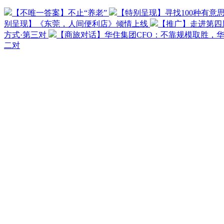
【不唯一答案】不止“养老”
【特别呈现】寻找100种有意
别呈现】《东莞，人间便利店》倾情上线
【推广】走进第四
方式·第三对
【商旅对话】华住集团CFO：不靠规模取胜，
二对