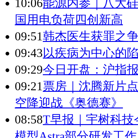
10:06
能源内参｜八大硅
国用电负荷四创新高
09:51
韩杰医生获罪之
09:43
以疾病为中心的
09:29
今日开盘：沪指报394
09:21
票房｜沈腾新片点
空降迎战《奥德赛》
08:58
T早报｜宇树科技今
模型Astra部分研发