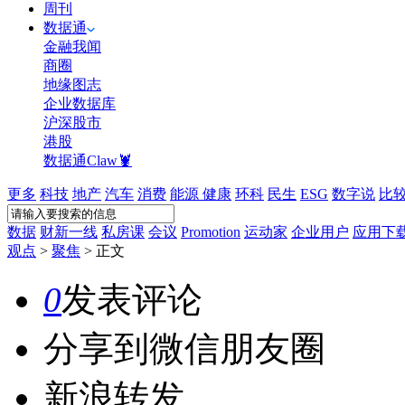
周刊
数据通
金融我闻
商圈
地缘图志
企业数据库
沪深股市
港股
数据通Claw🦞
更多
科技
地产
汽车
消费
能源
健康
环科
民生
ESG
数字说
比
数据
财新一线
私房课
会议
Promotion
运动家
企业用户
应用下
观点
>
聚焦
>
正文
0
发表评论
分享到微信朋友圈
新浪转发