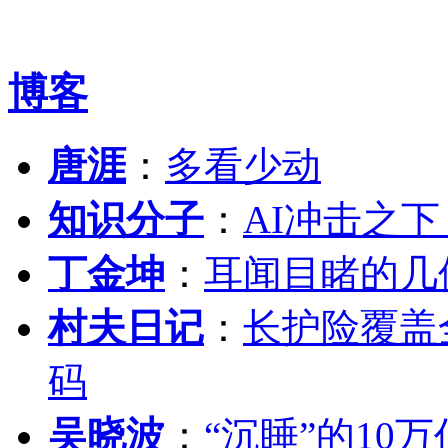
博客
唐涯
：
多看少动
知识分子
：
AI冲击之
丁金坤
：
耳闻目睹的几
村夫日记
：
长护险覆盖
码
吴晓波
：
“沉睡”的10