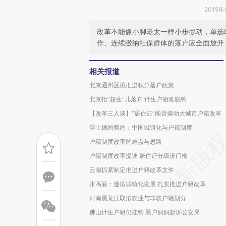
2015年
改革不能像小脚老太一样小步挪动，单选
作、连续缴纳社保群体的落户应全面放开
相关报道
北京通州区拟推进积分落户政策
北京拒“超生”儿落户 计生户籍难脱钩
【改革三人谈】“居住证”能否撬动大城市户籍改革
浮士德的契约：中国城镇化与户籍制度
户籍制度改革的难点与思路
户籍制度改革提速 居住证分级设门槛
云南抓紧制定推进户籍改革文件
张高丽：遵循城镇化发展 扎实推进户籍改革
河南黑龙江取消农业与非农户籍划分
佛山计生户籍仍挂钩 黑户妈妈起诉公安局