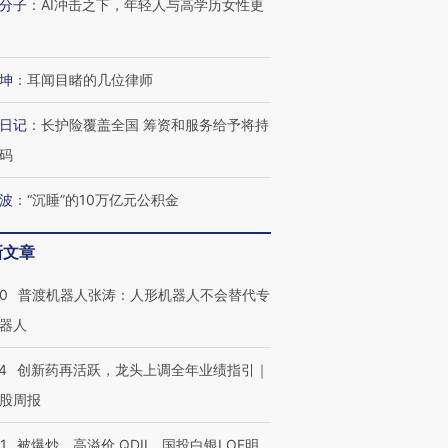
分子
：
AI冲击之下，年轻人与高学历女性更
坤
：
耳闻目睹的几位律师
日记
：
长护险覆盖全国 筹资和服务给予将持
码
波
：
“沉睡”的10万亿元公积金
新文章
00
普渡机器人张涛：人形机器人不会替代专
器人
4
创新药再活跃，龙头上调全年业绩指引｜
股周报
1
被爆炒、高溢价 QDII、国投白银LOF明