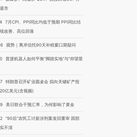
退市
4
7月CPI、PPI同比均低于预期 PPI同比结
续改善、高位回落
46
观势｜离岸信托90天补税窗口期疑问
00
普渡机器人如何平衡“脚踏实地”与“仰望星
？
57
特朗普召开矿业圆桌会 拟向关键矿产投
20亿美元(含视频)
09
美日联合干预汇率，为何影响了黄金
32
“90后”农民工讨薪涉刑案发回重审 因部
实不清