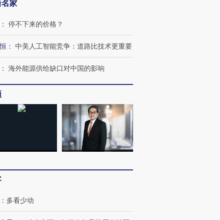
新名家
：
停不下来的价格？
恒
：
中美人工智能竞争：道路比技术更重要
：
海外能源供给缺口对中国的影响
频
”还是“人道危
湖北宜昌局部短时降雨
哈尔滨遭遇短时极端强降
撕裂西班牙
128毫米 紧急转移近
雨 3小时累计雨量超80毫
秘鲁纳斯
4000人
米
13人遇难
客
进第四届链博
【商旅对话】华住集团
技“链”接产
【特别呈现】寻找100种
CFO：不靠规模取胜，华
【特别呈
：
多看少动
有意思的生活方式·第三对
住三大增长引擎是什么？
有意思的