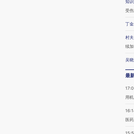
知识
受伤
丁金
村夫
续加
吴晓
最
17:
用机
16:1
医药
15:5