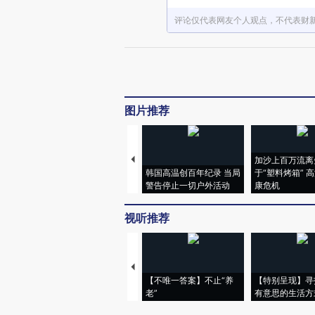
评论仅代表网友个人观点，不代表财
图片推荐
加沙上百万流离
韩国高温创百年纪录 当局
于“塑料烤箱” 
警告停止一切户外活动
康危机
视听推荐
【不唯一答案】不止“养
【特别呈现】寻
老”
有意思的生活方