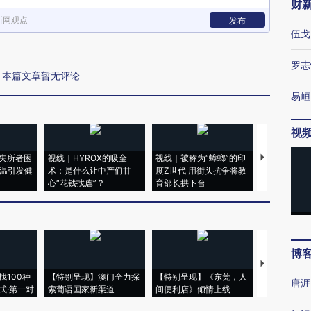
财
新网观点
发布
伍戈
罗志
本篇文章暂无评论
易峘
视
失所者困
视线｜HYROX的吸金
视线｜被称为“蟑螂”的印
视线｜“入侵
高温引发健
术：是什么让中产们甘
度Z世代 用街头抗争将教
机”？难民潮
心“花钱找虐”？
育部长拱下台
飞地休达
博
【推广】走
找100种
【特别呈现】澳门全力探
【特别呈现】《东莞，人
会，让数智科
唐涯
式·第一对
索葡语国家新渠道
间便利店》倾情上线
业