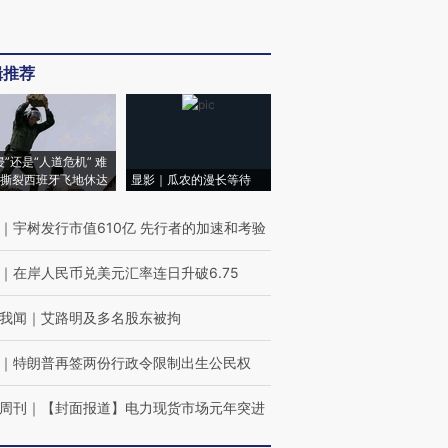
辑推荐
侵”还是“人道危机” 难
撕裂西班牙飞地休达
显影｜瓜农的漫长等待
｜
宇树发行市值610亿 先行者的加速和考验
｜
在岸人民币兑美元汇率连日升破6.75
我闻
｜
艾路明及多名股东被拘
｜
特朗普再签两份行政令限制出生公民权
周刊
｜
【封面报道】电力现货市场元年突进