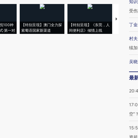
知识
受伤
【推广】走
丁金
找100种
【特别呈现】澳门全力探
【特别呈现】《东莞，人
会，让数智科
式·第一对
索葡语国家新渠道
间便利店》倾情上线
业
村夫
续加
吴晓
最
20:
17:
空”
15:
资超