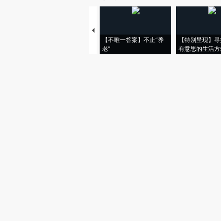
【不唯一答案】不止“养
【特别呈现】寻
老”
有意思的生活方