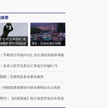
辑推荐
侵”还是“人道危机” 难
撕裂西班牙飞地休达
显影｜瓜农的漫长等待
｜
宇树发行市值610亿 先行者的加速和考验
｜
在岸人民币兑美元汇率连日升破6.75
我闻
｜
艾路明及多名股东被拘
｜
特朗普再签两份行政令限制出生公民权
周刊
｜
【封面报道】电力现货市场元年突进