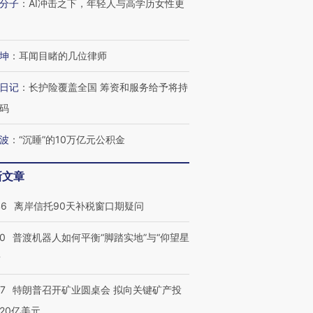
分子
：
AI冲击之下，年轻人与高学历女性更
进第四届链博
【商旅对话】华住集团
坤
：
耳闻目睹的几位律师
技“链”接产
【特别呈现】寻找100种
CFO：不靠规模取胜，华
【特别呈
有意思的生活方式·第三对
住三大增长引擎是什么？
有意思的
日记
：
长护险覆盖全国 筹资和服务给予将持
码
波
：
“沉睡”的10万亿元公积金
新文章
46
离岸信托90天补税窗口期疑问
00
普渡机器人如何平衡“脚踏实地”与“仰望星
？
57
特朗普召开矿业圆桌会 拟向关键矿产投
20亿美元