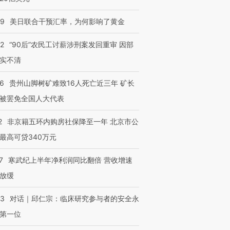
09
美日联合干预汇率，为何影响了黄金
32
“90后”农民工讨薪涉刑案发回重审 因部
实不清
36
贵州山脚树矿难致16人死亡近三年 矿长
被罢免全国人大代表
2
非京籍五环内购房社保降至一年 北京市公
最高可贷340万元
7
寒武纪上半年净利润同比翻倍 营收增速
放缓
53
对话｜邱仁宗：临床研究参与者的安全永
第一位