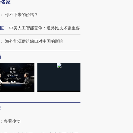
新名家
：
停不下来的价格？
恒
：
中美人工智能竞争：道路比技术更重要
：
海外能源供给缺口对中国的影响
频
跨国走私7万
视线｜被称为“蟑螂”的印
视线｜“入侵”还是“人道危
客
检体内含3种
度Z世代 用街头抗争将教
机”？难民潮撕裂西班牙
秘鲁纳斯
育部长拱下台
飞地休达
13人遇难
：
多看少动