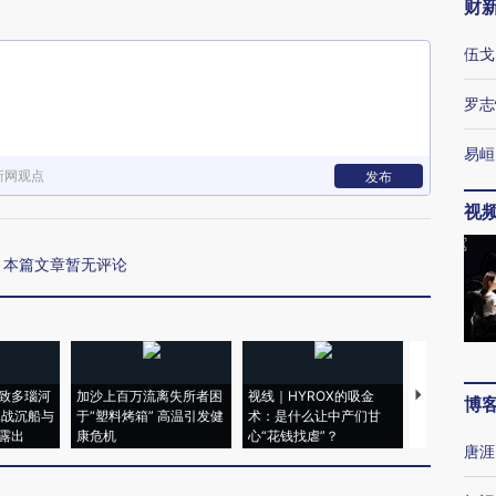
财
伍戈
罗志
易峘
新网观点
发布
视
本篇文章暂无评论
致多瑙河
加沙上百万流离失所者困
视线｜HYROX的吸金
马航飞行员
博
二战沉船与
于“塑料烤箱” 高温引发健
术：是什么让中产们甘
粒摇头丸 尿
露出
康危机
心“花钱找虐”？
毒品
唐涯