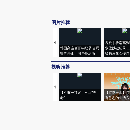
图片推荐
视线｜极端高温
韩国高温创百年纪录 当局
水位跌破纪录 
警告停止一切户外活动
猛犸象化石接连
视听推荐
【不唯一答案】不止“养
【特别呈现】寻
老”
有意思的生活方