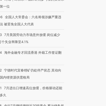
第一位
06
全国人大常委会：六名将领涉嫌严重违
法 被罢免全国人大代表
43
7月美国劳动力市场意外放缓 岗位减少
3万个失业率降至4.1%
14
海外金融专才回流香港 外籍工作签证翻
2
宁德时代宜春锂矿仍处停产状态 其动向
国内锂资源供需格局
1
7月进出口增速高位放缓，价格驱动还能
多久
8
央行7月继续增持近20吨黄金 累计储备超