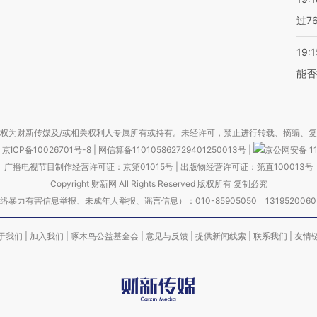
过7
19:1
能否
权为财新传媒及/或相关权利人专属所有或持有。未经许可，禁止进行转载、摘编、
京ICP备10026701号-8
|
网信算备110105862729401250013号
|
京公网安备 11
广播电视节目制作经营许可证：京第01015号
|
出版物经营许可证：第直100013号
Copyright 财新网 All Rights Reserved 版权所有 复制必究
害信息举报、未成年人举报、谣言信息）：010-85905050 13195200605 举报邮
于我们
|
加入我们
|
啄木鸟公益基金会
|
意见与反馈
|
提供新闻线索
|
联系我们
|
友情