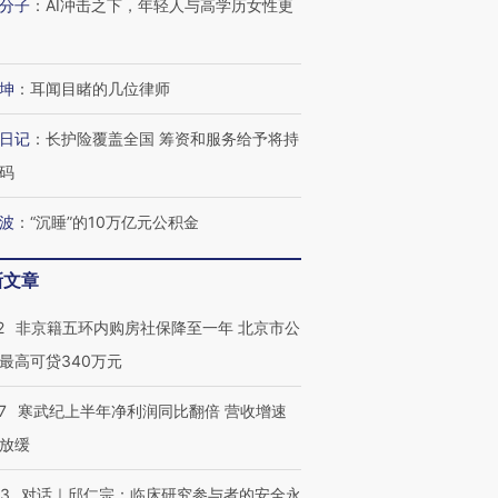
分子
：
AI冲击之下，年轻人与高学历女性更
坤
：
耳闻目睹的几位律师
日记
：
长护险覆盖全国 筹资和服务给予将持
码
波
：
“沉睡”的10万亿元公积金
新文章
2
非京籍五环内购房社保降至一年 北京市公
最高可贷340万元
7
寒武纪上半年净利润同比翻倍 营收增速
放缓
53
对话｜邱仁宗：临床研究参与者的安全永