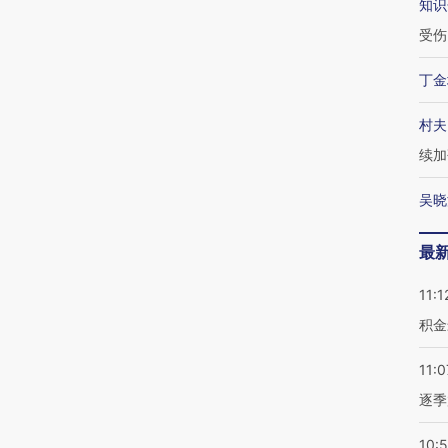
知识
受伤
丁金
村夫
续加
吴晓
最
11:1
积金
11:0
逐季
10: