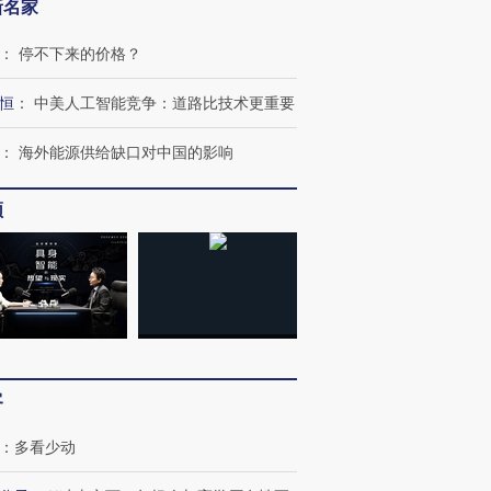
新名家
：
停不下来的价格？
恒
：
中美人工智能竞争：道路比技术更重要
：
海外能源供给缺口对中国的影响
跨国走私7万
视线｜被称为“蟑螂”的印
视线｜“入侵”还是“人道危
检体内含3种
度Z世代 用街头抗争将教
机”？难民潮撕裂西班牙
秘鲁纳斯
育部长拱下台
飞地休达
13人遇难
频
进第四届链博
【商旅对话】华住集团
技“链”接产
【特别呈现】寻找100种
CFO：不靠规模取胜，华
【特别呈
有意思的生活方式·第三对
住三大增长引擎是什么？
有意思的
客
：
多看少动