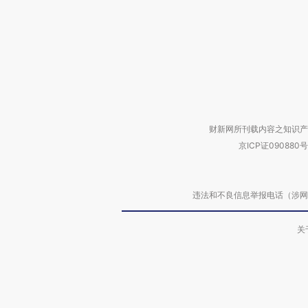
财新网所刊载内容之知识产
京ICP证090880号
违法和不良信息举报电话（涉网络暴力有
关