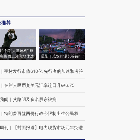
辑推荐
侵”还是“人道危机” 难
撕裂西班牙飞地休达
显影｜瓜农的漫长等待
｜
宇树发行市值610亿 先行者的加速和考验
｜
在岸人民币兑美元汇率连日升破6.75
我闻
｜
艾路明及多名股东被拘
｜
特朗普再签两份行政令限制出生公民权
周刊
｜
【封面报道】电力现货市场元年突进