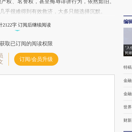
识产权、名誉权，甚至侮辱诽谤行为，依然如旧。
几乎很难得到有效救济，大多只能选择沉默。
编
2122字 订阅后继续阅读
获取已订阅的阅读权限
“入
民潮
员
订阅/会员升级
文
特稿
金融
金融
世界
财新