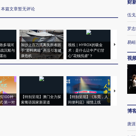
财
本篇文章暂无评论
伍戈
罗志
易峘
致多瑙河
加沙上百万流离失所者困
视线｜HYROX的吸金
马航飞行员
二战沉船与
于“塑料烤箱” 高温引发健
术：是什么让中产们甘
粒摇头丸 尿
露出
康危机
心“花钱找虐”？
毒品
视
【推广】走
找100种
【特别呈现】澳门全力探
【特别呈现】《东莞，人
会，让数智科
式·第一对
索葡语国家新渠道
间便利店》倾情上线
业
博
唐涯