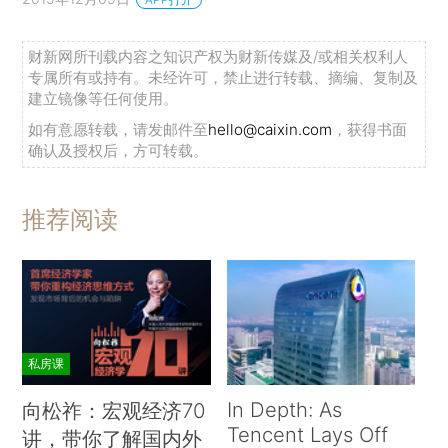
财新网所刊载内容之知识产权为财新传媒及/或相关权利人
专属所有或持有。未经许可，禁止进行转载、摘编、复制及
建立镜像等任何使用。
如有意愿转载，请发邮件至
hello@caixin.com
，获得书面
确认及授权后，方可转载。
推荐阅读
私房课
In Depth: As
向松祚：宏观经济70
Tencent Lays Off
讲，带你了解国内外