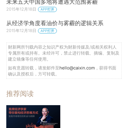
未来五天中国多地将遭遇大范围雾霾
2015年12月18日
APP打开
从经济学角度看油价与雾霾的逻辑关系
2015年12月18日
APP打开
财新网所刊载内容之知识产权为财新传媒及/或相关权利人
专属所有或持有。未经许可，禁止进行转载、摘编、复制及
建立镜像等任何使用。
如有意愿转载，请发邮件至
hello@caixin.com
，获得书面
确认及授权后，方可转载。
推荐阅读