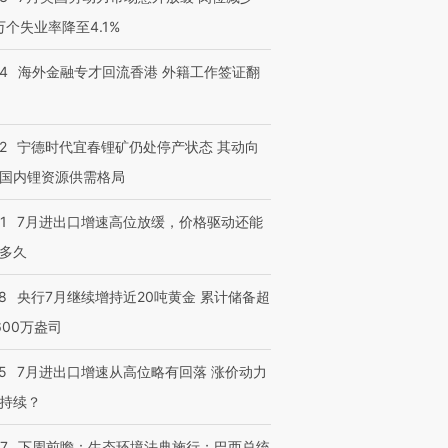
3万个失业率降至4.1%
14
海外金融专才回流香港 外籍工作签证翻
2
宁德时代宜春锂矿仍处停产状态 其动向
国内锂资源供需格局
1
7月进出口增速高位放缓，价格驱动还能
多久
8
央行7月继续增持近20吨黄金 累计储备超
600万盎司
5
7月进出口增速从高位略有回落 涨价动力
持续？
07
下周前瞻：生态环境法典施行；巴西总统