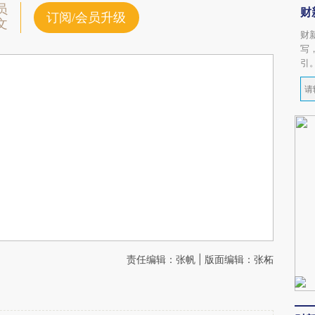
员
财
订阅/会员升级
文
财
写
引
责任编辑：张帆 | 版面编辑：张柘