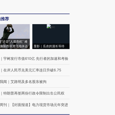
辑推荐
侵”还是“人道危机” 难
撕裂西班牙飞地休达
显影｜瓜农的漫长等待
｜
宇树发行市值610亿 先行者的加速和考验
｜
在岸人民币兑美元汇率连日升破6.75
我闻
｜
艾路明及多名股东被拘
｜
特朗普再签两份行政令限制出生公民权
周刊
｜
【封面报道】电力现货市场元年突进