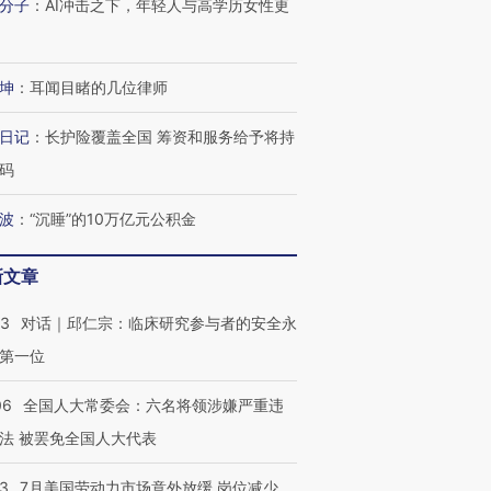
分子
：
AI冲击之下，年轻人与高学历女性更
坤
：
耳闻目睹的几位律师
跨国走私7万
视线｜被称为“蟑螂”的印
视线｜“入侵”还是“人道危
日记
：
长护险覆盖全国 筹资和服务给予将持
检体内含3种
度Z世代 用街头抗争将教
机”？难民潮撕裂西班牙
秘鲁纳斯
育部长拱下台
飞地休达
13人遇难
码
波
：
“沉睡”的10万亿元公积金
新文章
进第四届链博
【商旅对话】华住集团
技“链”接产
【特别呈现】寻找100种
CFO：不靠规模取胜，华
【特别呈
53
对话｜邱仁宗：临床研究参与者的安全永
有意思的生活方式·第三对
住三大增长引擎是什么？
有意思的
第一位
06
全国人大常委会：六名将领涉嫌严重违
法 被罢免全国人大代表
43
7月美国劳动力市场意外放缓 岗位减少