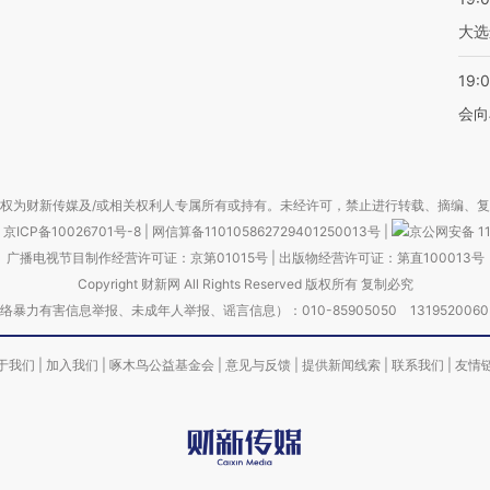
大选
19:0
会向
权为财新传媒及/或相关权利人专属所有或持有。未经许可，禁止进行转载、摘编、
京ICP备10026701号-8
|
网信算备110105862729401250013号
|
京公网安备 11
广播电视节目制作经营许可证：京第01015号
|
出版物经营许可证：第直100013号
Copyright 财新网 All Rights Reserved 版权所有 复制必究
害信息举报、未成年人举报、谣言信息）：010-85905050 13195200605 举报邮
于我们
|
加入我们
|
啄木鸟公益基金会
|
意见与反馈
|
提供新闻线索
|
联系我们
|
友情