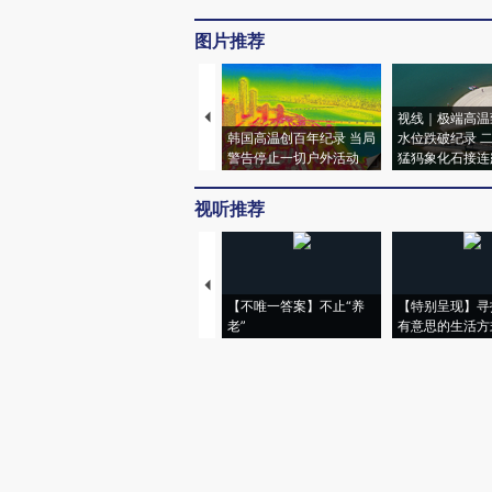
图片推荐
视线｜极端高温
韩国高温创百年纪录 当局
水位跌破纪录 
警告停止一切户外活动
猛犸象化石接连
视听推荐
【不唯一答案】不止“养
【特别呈现】寻
老”
有意思的生活方