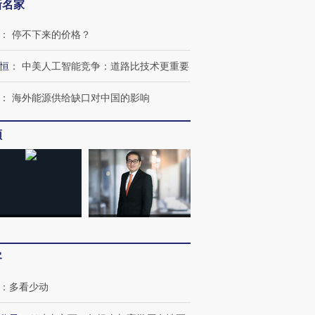
新名家
：
停不下来的价格？
恒
：
中美人工智能竞争：道路比技术更重要
：
海外能源供给缺口对中国的影响
频
客
：
多看少动