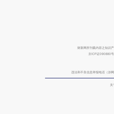
财新网所刊载内容之知识产
京ICP证090880号
违法和不良信息举报电话（涉网络暴力有
关