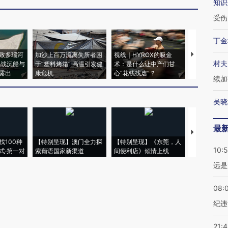
知识
受伤
丁金
致多瑙河
加沙上百万流离失所者困
视线｜HYROX的吸金
马航飞行员
村夫
二战沉船与
于“塑料烤箱” 高温引发健
术：是什么让中产们甘
粒摇头丸 尿
露出
康危机
心“花钱找虐”？
毒品
续加
吴晓
最
【推广】走
找100种
【特别呈现】澳门全力探
【特别呈现】《东莞，人
会，让数智科
10:
式·第一对
索葡语国家新渠道
间便利店》倾情上线
业
远是
08:
纪违
21: