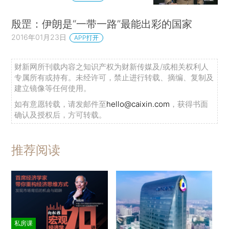
殷罡：伊朗是“一带一路”最能出彩的国家
2016年01月23日
APP打开
财新网所刊载内容之知识产权为财新传媒及/或相关权利人
专属所有或持有。未经许可，禁止进行转载、摘编、复制及
建立镜像等任何使用。
如有意愿转载，请发邮件至
hello@caixin.com
，获得书面
确认及授权后，方可转载。
推荐阅读
私房课