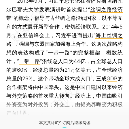
2013年9月，
习近平
总书记在哈萨克斯坦纳扎
尔巴耶夫大学发表演讲时首次提出“
丝绸之路经济
带
”的概念，倡导与古丝绸之路沿线国家，以平等互
利的方式展开新型合作，密切经济联系。2014年5
月，在亚信峰会上，习近平进而提出“
海上丝绸之
路
”，强调与
东盟
国家加强海上合作。这两次战略构
想的表达构成了“一带一路”的完整框架。概数统
计，“
一带一路
”沿线总人口为44亿，占全球总人口
的逾60%，经济总量约为21万亿美元，占全球经济
总量的29%。这个带动全球六成人口，三成
GDP
的
合作框架将由中国牵头。这是中国自建国以来经济
与外交策略的首次重大转向。经济上，中国由吸引
外资变为对外投资；外交上，由韬光养晦变为积极
走向世界。
本文共计0字 订阅后继续阅读