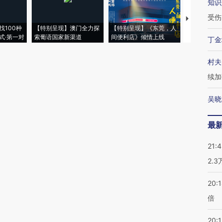
知识
受伤
【推广】走
找100种
【特别呈现】澳门全力探
【特别呈现】《东莞，人
会，让数智科
式·第一对
索葡语国家新渠道
间便利店》倾情上线
业
丁金
村夫
续加
吴晓
最
21:
2.
20:
倍
20:1