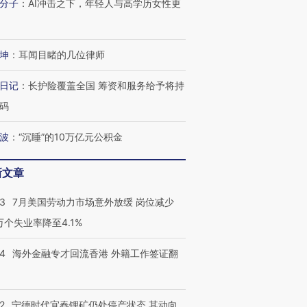
分子
：
AI冲击之下，年轻人与高学历女性更
进第四届链博
【商旅对话】华住集团
技“链”接产
【特别呈现】寻找100种
CFO：不靠规模取胜，华
【特别呈
有意思的生活方式·第三对
住三大增长引擎是什么？
有意思的
坤
：
耳闻目睹的几位律师
日记
：
长护险覆盖全国 筹资和服务给予将持
码
波
：
“沉睡”的10万亿元公积金
新文章
43
7月美国劳动力市场意外放缓 岗位减少
3万个失业率降至4.1%
14
海外金融专才回流香港 外籍工作签证翻
2
宁德时代宜春锂矿仍处停产状态 其动向