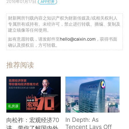
2016年01月17日
APP打开
财新网所刊载内容之知识产权为财新传媒及/或相关权利人
专属所有或持有。未经许可，禁止进行转载、摘编、复制及
建立镜像等任何使用。
如有意愿转载，请发邮件至
hello@caixin.com
，获得书面
确认及授权后，方可转载。
推荐阅读
私房课
In Depth: As
向松祚：宏观经济70
Tencent Lays Off
讲，带你了解国内外