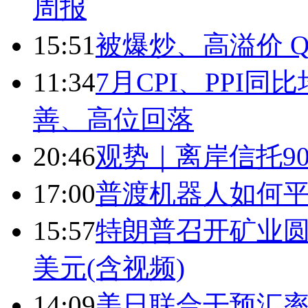
周报
15:51
被爆炒、高溢价 Q
11:34
7月CPI、PPI同
善、高位回落
20:46
观势｜离岸信托9
17:00
普渡机器人如何平
15:57
特朗普召开矿业圆
美元(含视频)
14:09
美日联合干预汇