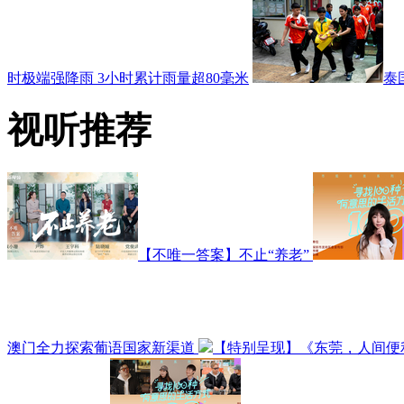
时极端强降雨 3小时累计雨量超80毫米
泰
视听推荐
【不唯一答案】不止“养老”
澳门全力探索葡语国家新渠道
【特别呈现】《东莞，人间便