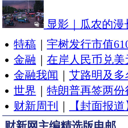
显影｜瓜农的漫
特稿
｜
宇树发行市值61
金融
｜
在岸人民币兑美元
金融我闻
｜
艾路明及多
世界
｜
特朗普再签两份
财新周刊
｜
【封面报道
财新网主编精选版电邮