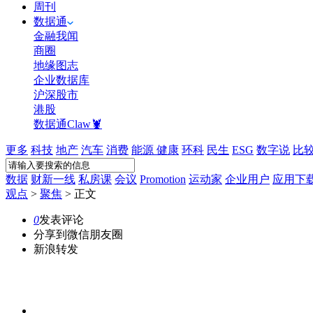
周刊
数据通
金融我闻
商圈
地缘图志
企业数据库
沪深股市
港股
数据通Claw🦞
更多
科技
地产
汽车
消费
能源
健康
环科
民生
ESG
数字说
比
数据
财新一线
私房课
会议
Promotion
运动家
企业用户
应用下
观点
>
聚焦
>
正文
0
发表评论
分享到微信朋友圈
新浪转发