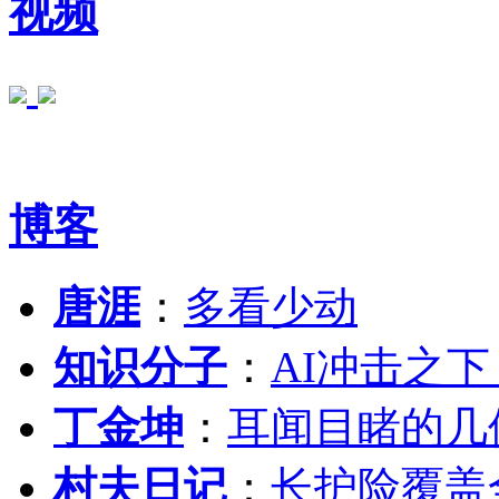
视频
博客
唐涯
：
多看少动
知识分子
：
AI冲击之
丁金坤
：
耳闻目睹的几
村夫日记
：
长护险覆盖