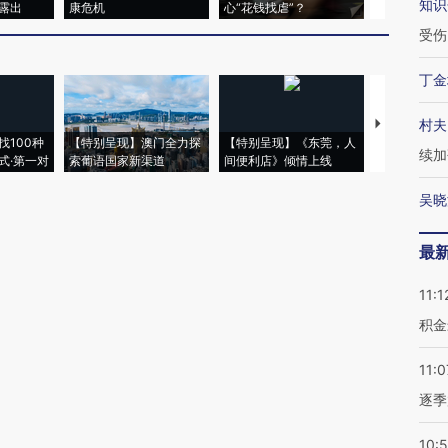
知识
露出
康危机
心“花钱找虐”？
毒品
受伤
丁金
村夫
【推广】走
找100种
【特别呈现】澳门全力探
【特别呈现】《东莞，人
会，让数智科
续加
式·第一对
索葡语国家新渠道
间便利店》倾情上线
业
吴晓
最
11:1
积金
11:0
逐季
10: