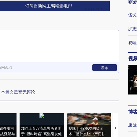
财
订阅财新网主编精选电邮
伍戈
罗志
易峘
视
新网观点
发布
本篇文章暂无评论
博
唐涯
致多瑙河
加沙上百万流离失所者困
视线｜HYROX的吸金
马航飞行员
二战沉船与
于“塑料烤箱” 高温引发健
术：是什么让中产们甘
粒摇头丸 尿