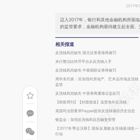
2017年
迈入2017年，银行和其他金融机构所
的监管要求，金融机构亟待建立起全面、
相关报道
反洗钱风控缺失 国元证券香港再被罚
央行整治比特币平台从反洗钱入手
反洗钱风控缺失 中泰国际证券再被罚
周学东代表：应加强对房地产、艺术品市场反洗钱
监管
反洗钱风控缺失 中资券商遭港证监处罚
【财新周刊】【封面报道】追责海外反洗钱
美国司法部要求Paypal提供反洗钱项目历史信息
银监会：加强反洗钱和反恐融资管理
【2017冬季达沃斯】国际反腐败反洗钱亟须统一
行动