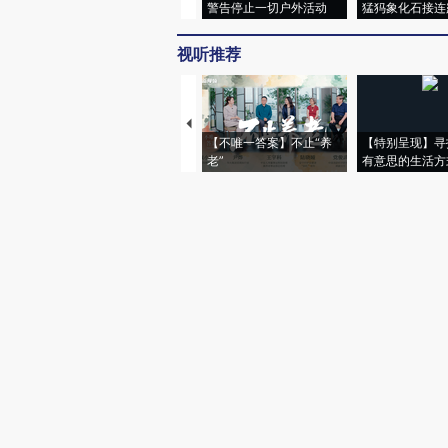
警告停止一切户外活动
猛犸象化石接连
视听推荐
【不唯一答案】不止“养
【特别呈现】寻
老”
有意思的生活方