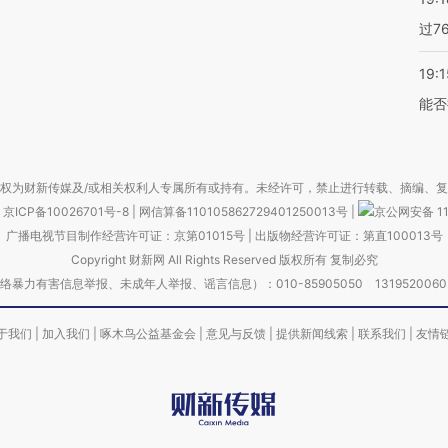
过7
19:1
能否
权为财新传媒及/或相关权利人专属所有或持有。未经许可，禁止进行转载、摘编、
京ICP备10026701号-8
|
网信算备110105862729401250013号
|
京公网安备 11
广播电视节目制作经营许可证：京第01015号
|
出版物经营许可证：第直100013号
Copyright 财新网 All Rights Reserved 版权所有 复制必究
害信息举报、未成年人举报、谣言信息）：010-85905050 13195200605 举报邮
于我们
|
加入我们
|
啄木鸟公益基金会
|
意见与反馈
|
提供新闻线索
|
联系我们
|
友情