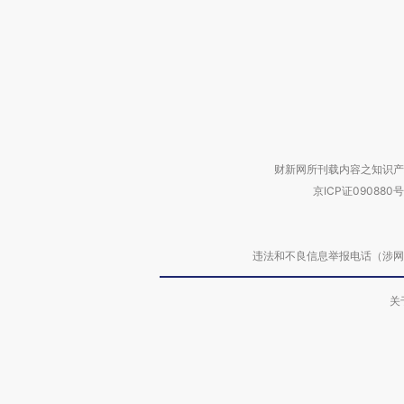
财新网所刊载内容之知识产
京ICP证090880号
违法和不良信息举报电话（涉网络暴力有
关