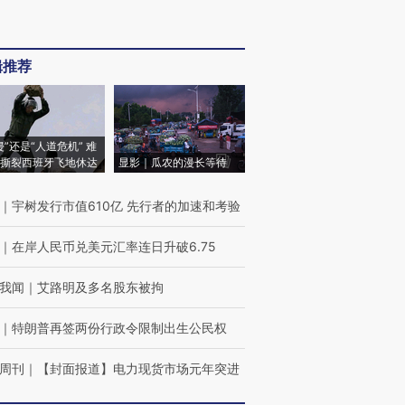
辑推荐
侵”还是“人道危机” 难
撕裂西班牙飞地休达
显影｜瓜农的漫长等待
｜
宇树发行市值610亿 先行者的加速和考验
｜
在岸人民币兑美元汇率连日升破6.75
我闻
｜
艾路明及多名股东被拘
｜
特朗普再签两份行政令限制出生公民权
周刊
｜
【封面报道】电力现货市场元年突进