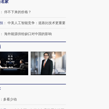
新名家
：
停不下来的价格？
恒
：
中美人工智能竞争：道路比技术更重要
：
海外能源供给缺口对中国的影响
频
客
：
多看少动
跨国走私7万
视线｜被称为“蟑螂”的印
视线｜“入侵”还是“人道危
检体内含3种
度Z世代 用街头抗争将教
机”？难民潮撕裂西班牙
秘鲁纳斯