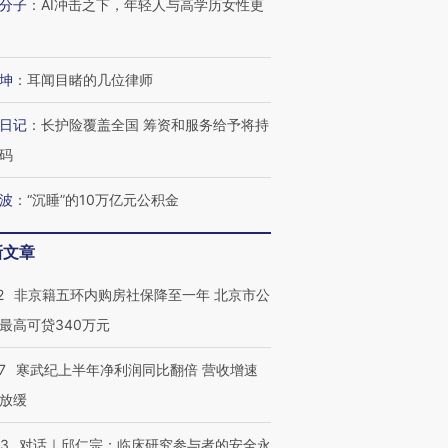
分子
：
AI冲击之下，年轻人与高学历女性更
育部长拱下台
飞地休达
13人遇难
坤
：
耳闻目睹的几位律师
日记
：
长护险覆盖全国 筹资和服务给予将持
进第四届链博
【商旅对话】华住集团
技“链”接产
【特别呈现】寻找100种
CFO：不靠规模取胜，华
【特别呈
码
有意思的生活方式·第三对
住三大增长引擎是什么？
有意思的
波
：
“沉睡”的10万亿元公积金
新文章
2
非京籍五环内购房社保降至一年 北京市公
最高可贷340万元
7
寒武纪上半年净利润同比翻倍 营收增速
放缓
53
对话｜邱仁宗：临床研究参与者的安全永