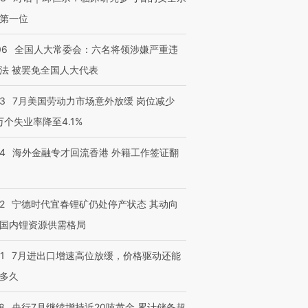
第一位
06
全国人大常委会：六名将领涉嫌严重违
法 被罢免全国人大代表
43
7月美国劳动力市场意外放缓 岗位减少
3万个失业率降至4.1%
14
海外金融专才回流香港 外籍工作签证翻
2
宁德时代宜春锂矿仍处停产状态 其动向
国内锂资源供需格局
1
7月进出口增速高位放缓，价格驱动还能
多久
8
央行7月继续增持近20吨黄金 累计储备超