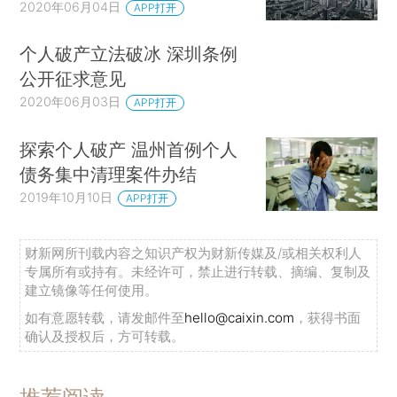
2020年06月04日
APP打开
个人破产立法破冰 深圳条例
公开征求意见
2020年06月03日
APP打开
探索个人破产 温州首例个人
债务集中清理案件办结
2019年10月10日
APP打开
财新网所刊载内容之知识产权为财新传媒及/或相关权利人
专属所有或持有。未经许可，禁止进行转载、摘编、复制及
建立镜像等任何使用。
如有意愿转载，请发邮件至
hello@caixin.com
，获得书面
确认及授权后，方可转载。