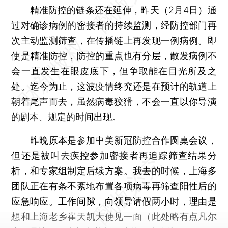
精准防控的链条还在延伸，昨天（2月4日）通
过对确诊病例的密接者的持续监测，经防控部门再
次主动监测筛查，在传播链上再发现一例病例。即
使是精准防控，防控的重点也有分层，散发病例不
会一直发生在眼皮底下，但争取能在目光所及之
处。迄今为止，这波疫情终究还是在预计的轨道上
朝着尾声而去，虽然病毒狡猾，不会一直以你导演
的剧本、规定的时间出现。
昨晚原本是参加中美新冠防控合作圆桌会议，
但还是被叫去疾控参加密接者再追踪筛查结果分
析，和专家组制定后续方案。我去的时候，上海多
团队正在有条不紊地布置各项病毒再筛查阳性后的
应急响应。工作间隙，向领导请假两小时，理由是
想和上海老乡崔天凯大使见一面（此处略有点凡尔