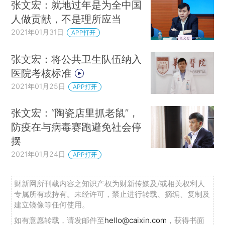
张文宏：就地过年是为全中国
人做贡献，不是理所应当
2021年01月31日
APP打开
张文宏：将公共卫生队伍纳入
医院考核标准
2021年01月25日
APP打开
张文宏：“陶瓷店里抓老鼠”，
防疫在与病毒赛跑避免社会停
摆
2021年01月24日
APP打开
财新网所刊载内容之知识产权为财新传媒及/或相关权利人
专属所有或持有。未经许可，禁止进行转载、摘编、复制及
建立镜像等任何使用。
如有意愿转载，请发邮件至
hello@caixin.com
，获得书面