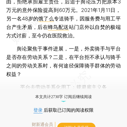
由，拒绝承担雇主责任，后迫于舆论压力把原本3
万元的意外保险提高到60万元。2021年1月11日，
另一名48岁的
饿了么
专送骑手，因服务费与用工平
台产生矛盾，后在
蜂鸟配送
站门店外以自焚的极端
方式讨薪，至今仍在医院救治。
舆论聚焦于事件进展，一是，外卖骑手与平台
是否存在劳动关系？二是，在平台拒不承认与骑手
之间的劳动关系时，有何途径保障骑手群体的劳动
权益？
平台去劳动关系化用工：规避雇主义务
本文共计2730字 订阅后继续阅读
登录
后获取已订阅的阅读权限
财新通会员