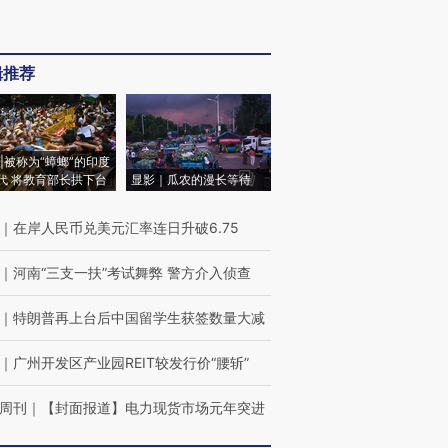
辑推荐
|被称为“蟑螂”的印度
代 将教育部长拱下台
显影｜瓜农的漫长等待
｜
在岸人民币兑美元汇率连日升破6.75
｜
河南“三支一扶”考试舞弊 警方介入侦查
｜
特朗普再上台后中国留学生获签数量大减
｜
广州开发区产业园REIT较发行价“腰斩”
周刊
｜
【封面报道】电力现货市场元年突进