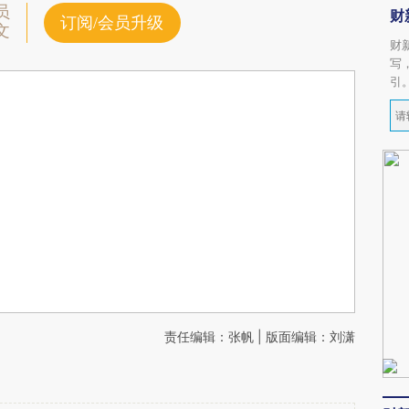
员
财
订阅/会员升级
文
财
写
引
责任编辑：张帆 | 版面编辑：刘潇