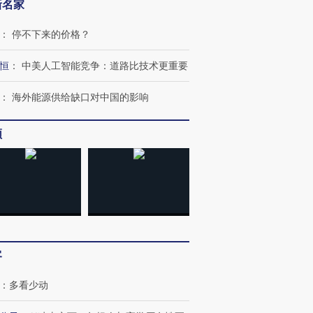
新名家
：
停不下来的价格？
恒
：
中美人工智能竞争：道路比技术更重要
：
海外能源供给缺口对中国的影响
频
客
：
多看少动