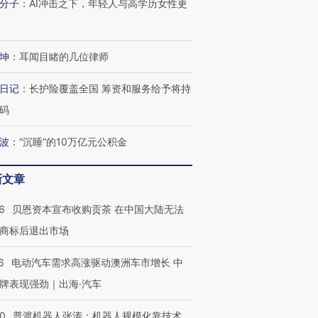
分子
：
AI冲击之下，年轻人与高学历女性更
坤
：
耳闻目睹的几位律师
日记
：
长护险覆盖全国 筹资和服务给予将持
码
跨国走私7万
视线｜HYROX的吸金
视线｜被
波
：
“沉睡”的10万亿元公积金
检体内含3种
术：是什么让中产们甘
泽连斯基密集出访美英 索
度Z世代
心“花钱找虐”？
要防空导弹“救急”
育部长拱
新文章
6
贝恩资本宣布收购贡茶 在中国大陆无法
商标后退出市场
进第四届链博
【商旅对话】华住集团
技“链”接产
【特别呈现】寻找100种
CFO：不靠规模取胜，华
【特别呈
6
电动汽车需求高涨驱动澳洲车市增长 中
有意思的生活方式·第三对
住三大增长引擎是什么？
有意思的
牌表现强劲｜出海·汽车
00
普渡机器人张涛：机器人规模化靠技术、