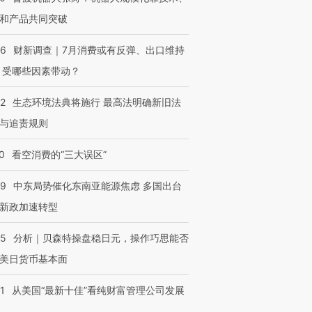
和产品共同突破
56
财新调查｜7月消费或有反弹、出口维持
 受哪些因素带动？
42
生态环境法典将施行 最高法明确新旧法
与追责规则
0
看空消费的“三大误区”
59
中东局势催化东南亚能源焦虑 多国出台
新政加速转型
05
分析｜贝森特操盘稳日元，操作巧思能否
美日货币基本面
1
从美国“最新十佳”看纯财富管理公司发展