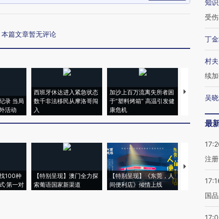
知识
受伤
本篇文章暂无评论
丁金
村夫
续加
西班牙休达进入紧急状态
加沙上百万流离失所者困
马航飞行员
吴晓
纪录 当局
数千非法移民从摩洛哥闯
于“塑料烤箱” 高温引发健
粒摇头丸 尿
外活动
入
康危机
毒品
最
17:2
注册
【推广】走
找100种
【特别呈现】澳门全力探
【特别呈现】《东莞，人
会，让数智科
17:1
式·第一对
索葡语国家新渠道
间便利店》倾情上线
业
国品
17: