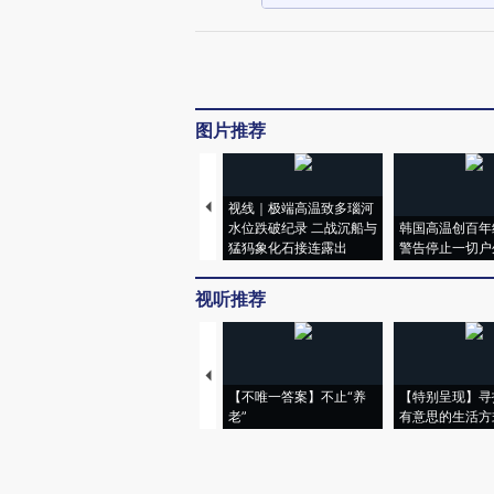
图片推荐
视线｜极端高温致多瑙河
水位跌破纪录 二战沉船与
韩国高温创百年
猛犸象化石接连露出
警告停止一切户
视听推荐
【不唯一答案】不止“养
【特别呈现】寻
老”
有意思的生活方