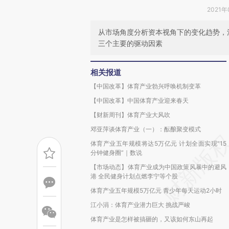
2021年
从市场角度分析资本视角下的变化趋势，消
三个主要的驱动因素
相关报道
【中国改革】体育产业勃兴呼唤机制变革
【中国改革】中国体育产业迎来春天
【财新周刊】体育产业大风吹
邓亚萍谈体育产业（一）：酝酿聚变模式
体育产业五年规模将达5万亿元 计划全面实现“15
分钟健身圈”｜数说
【市场动态】体育产业成为中国政策风暴中的避风
港 全民健身计划点燃李宁等个股
体育产业五年规模5万亿元 青少年每天运动2小时
江小涓：体育产业潜力巨大 挑战严峻
体育产业是怎样被搞砸的，又该如何东山再起